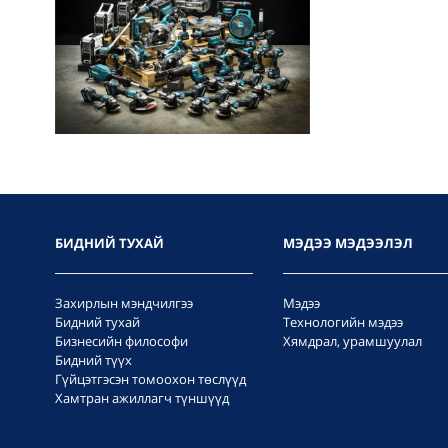
БИДНИЙ ТУХАЙ
МЭДЭЭ МЭДЭЭЛЭЛ
Захирлын мэндчилгээ
Мэдээ
Бидний тухай
Технологийн мэдээ
Бизнесийн философи
Хямдрал, урамшуулал
Бидний түүх
Гүйцэтгэсэн томоохон төслүүд
Хамтран ажиллагч түншүүд