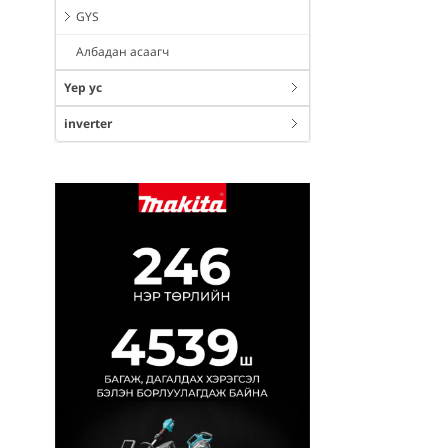
GYS
Албадан асаагч
Үер ус
inverter