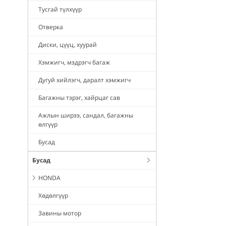
Тусгай түлхүүр
Отверка
Диски, цүүц, хуурай
Хэмжигч, мэдрэгч багаж
Дугуй хийлэгч, даралт хэмжигч
Багажны тэрэг, хайрцаг сав
Ажлын ширээ, сандал, багажны
өлгүүр
Бусад
Бусад
HONDA
Хөдөлгүүр
Завины мотор