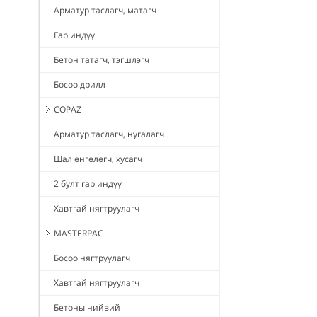
Арматур таслагч, матагч
Гар индүү
Бетон татагч, тэгшлэгч
Босоо дрилл
COPAZ
Арматур таслагч, нугалагч
Шал өнгөлөгч, хусагч
2 булт гар индүү
Хавтгай нягтруулагч
MASTERPAC
Босоо нягтруулагч
Хавтгай нягтруулагч
Бетоны нийвий