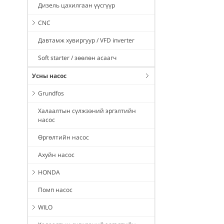
Дизель цахилгаан үүсгүүр
CNC
Давтамж хувиргуур / VFD inverter
Soft starter / зөөлөн асаагч
Усны насос
Grundfos
Халаалтын сүлжээний эргэлтийн
насос
Өргөлтийн насос
Ахуйн насос
HONDA
Помп насос
WILO