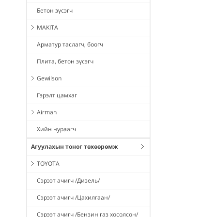
Бетон зүсэгч
MAKITA
Арматур таслагч, боогч
Плита, бетон зүсэгч
Gewilson
Гэрэлт цамхаг
Airman
Хийн нураагч
Агуулахын тоног төхөөрөмж
TOYOTA
Сэрээт ачигч /Дизель/
Сэрээт ачигч /Цахилгаан/
Сэрээт ачигч /Бензин газ хосолсон/