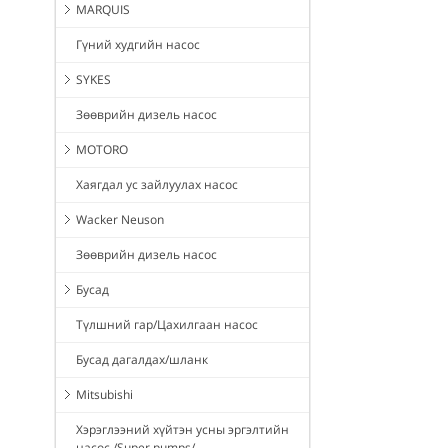
MARQUIS
Гүний худгийн насос
SYKES
Зөөврийн дизель насос
MOTORO
Хаягдал ус зайлуулах насос
Wacker Neuson
Зөөврийн дизель насос
Бусад
Түлшний гар/Цахилгаан насос
Бусад дагалдах/шланк
Mitsubishi
Хэрэглээний хүйтэн усны эргэлтийн
насос /Super pumps/