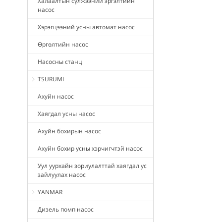
Халаалтын сүлжээний эргэлтийн
насос
Хэрэгцээний усны автомат насос
Өргөлтийн насос
Насосны станц
TSURUMI
Ахуйн насос
Хаягдал усны насос
Ахуйн бохирын насос
Ахуйн бохир усны хэрчигчтэй насос
Уул уурхайн зориулалттай хаягдал ус
зайлуулах насос
YANMAR
Дизель помп насос