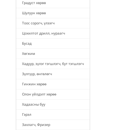
Градуст хөрөө
Шулуун хөрөө
Тоос сорогч, үлээгч
Цохилтот дрилл, нураагч
Бусад
Хөгжим
Хадуур, зүлэг тэгшлэгч, бут тэгшлэгч
Зүлгүүр, өнгөлөгч
Гинжин хөрөө
Олон үйлдэлт хөрөө
Хадаасны буу
Гэрэл
Захлагч, Фризер