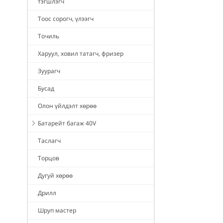
тэгшлэгч
Тоос сорогч, үлээгч
Точиль
Харуул, ховил татагч, фризер
Зуурагч
Бусад
Олон үйлдэлт хөрөө
Батарейт багаж 40V
Таслагч
Торцов
Дугуй хөрөө
Дрилл
Шруп мастер