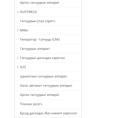
Аргон гагнуурын аппарат
AUSTWELD
Гагнуурын утаа сорогч
Miller
Генератор - Гагнуур /САК/
Гагнуурын аппарат
Гагнуурын дагалдах хэрэгсэл
GYS
Цахилгаан гагнуурын аппарат
Хагас автомат гагнуурын аппарат
Аргон гагнуурын аппарат
Плазма зүсэгч
Бусад дагалдах /баг,нэмэлт хэрэгсэл/