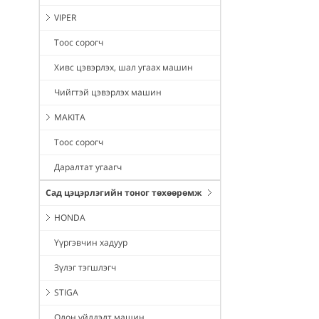
VIPER
Тоос сорогч
Хивс цэвэрлэх, шал угаах машин
Чийгтэй цэвэрлэх машин
MAKITA
Тоос сорогч
Даралтат угаагч
Сад цэцэрлэгийн тоног төхөөрөмж
HONDA
Үүргэвчин хадуур
Зүлэг тэгшлэгч
STIGA
Олон үйлдэлт машин