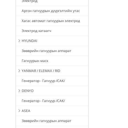
Электрод
Аргон гагнуурын дүүргэлтийн утас
Хагас автомат гагнуурын электрод
Электрод хатаагч
HYUNDAI
Зөөврийн гагнуурын аппарат
Гагнуурын маск
YANMAR / ELEMAX / RID
Генератор - Гагнуур /САК/
DENYO
Генератор - Гагнуур /САК/
ASEA
Зөөврийн гагнуурын аппарат