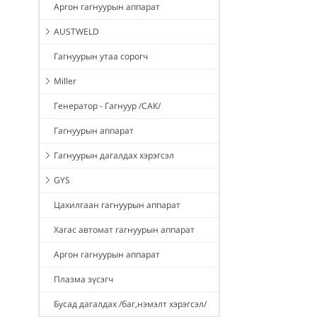
Аргон гагнуурын аппарат
AUSTWELD
Гагнуурын утаа сорогч
Miller
Генератор - Гагнуур /САК/
Гагнуурын аппарат
Гагнуурын дагалдах хэрэгсэл
GYS
Цахилгаан гагнуурын аппарат
Хагас автомат гагнуурын аппарат
Аргон гагнуурын аппарат
Плазма зүсэгч
Бусад дагалдах /баг,нэмэлт хэрэгсэл/