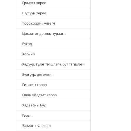
Градуст хөрөө
Шулуун хөрөө
Тоос сорогч, үлээгч
Цохилтот дрилл, нураагч
Бусад
Хөгжим
Хадуур, зүлэг тэгшлэгч, бут тэгшлэгч
Зүлгүүр, өнгөлөгч
Гинжин хөрөө
Олон үйлдэлт хөрөө
Хадаасны буу
Гэрэл
Захлагч, Фризер