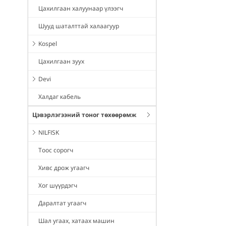
Цахилгаан халуунаар үлээгч
Шууд шаталттай халаагуур
Kospel
Цахилгаан зуух
Devi
Халдаг кабель
Цэвэрлэгээний тоног төхөөрөмж
NILFISK
Тоос сорогч
Хивс дрож угаагч
Хог шүүрдэгч
Даралтат угаагч
Шал угаах, хатаах машин