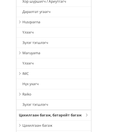
Хор шүршигч / Ариутгагч
Даралтат угаагч
Husqvarna
Үлээгч
Зүлэг тэгшлэгч
Maruyama
Үлээгч
IMC
Нүх ухагч
Raiko
Зүлэг тэгшлэгч
Цахилгаан багаж, батарейт багаж
Цахилгаан багаж