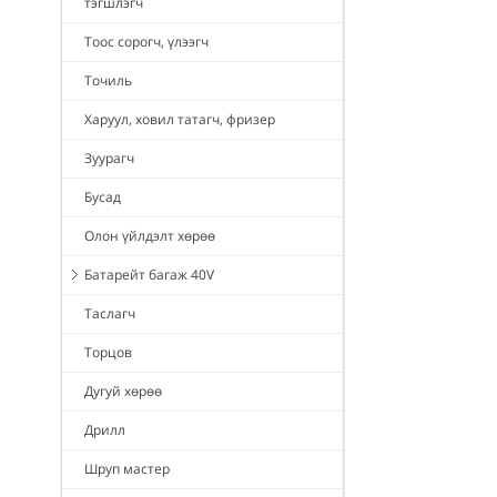
тэгшлэгч
Тоос сорогч, үлээгч
Точиль
Харуул, ховил татагч, фризер
Зуурагч
Бусад
Олон үйлдэлт хөрөө
Батарейт багаж 40V
Таслагч
Торцов
Дугуй хөрөө
Дрилл
Шруп мастер