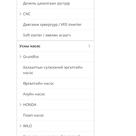
Дизель цахилгаан үүсгүүр
CNC
Давтамж хувиргуур / VFD inverter
Soft starter / зөөлөн асаагч
Усны насос
Grundfos
Халаалтын сүлжээний эргэлтийн
насос
Өргөлтийн насос
Ахуйн насос
HONDA
Помп насос
WILO