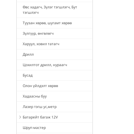
Өвс хадагч, Зүлэг тэгшлэгч, Бут
тэгшлэгч
Туузан хөрөө, шугамт хөрөө
Зүлгүүр, өнгөлөгч
Харуул, ховил татагч
Дрилл
Цохилтот дрилл, нураагч
Бусад
Олон үйлдэлт хөрөө
Хадаасны буу
Лазер тэгш ус,метр
Батарейт багаж 12V
Шруп мастер