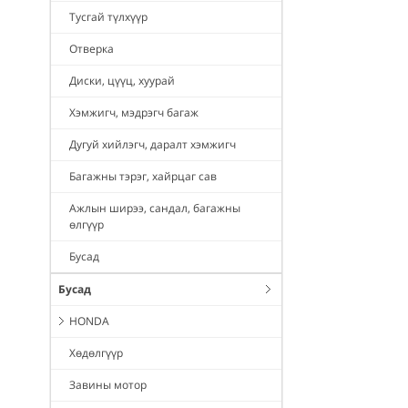
Тусгай түлхүүр
Отверка
Диски, цүүц, хуурай
Хэмжигч, мэдрэгч багаж
Дугуй хийлэгч, даралт хэмжигч
Багажны тэрэг, хайрцаг сав
Ажлын ширээ, сандал, багажны
өлгүүр
Бусад
Бусад
HONDA
Хөдөлгүүр
Завины мотор