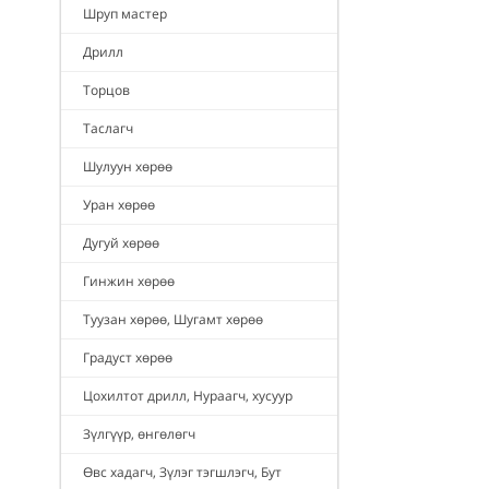
Шруп мастер
Дрилл
Торцов
Таслагч
Шулуун хөрөө
Уран хөрөө
Дугуй хөрөө
Гинжин хөрөө
Туузан хөрөө, Шугамт хөрөө
Градуст хөрөө
Цохилтот дрилл, Нураагч, хусуур
Зүлгүүр, өнгөлөгч
Өвс хадагч, Зүлэг тэгшлэгч, Бут