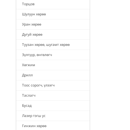
Торцов
Шулуун хөрөө
Уран хөрөө
Дугуй хөрөө
Туузан хөрөө, шугамт хөрөө
Зүлгүүр, өнгөлөгч
Хөгжим
Дрилл
Тоос сорогч, үлээгч
Таслагч
Бусад
Лазер тэгш ус
Гинжин хөрөө