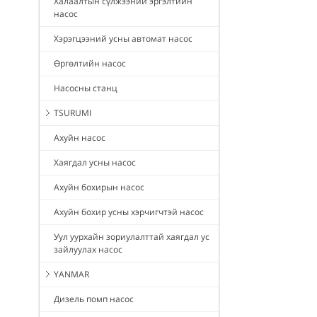
Халаалтын сүлжээний эргэлтийн
насос
Хэрэгцээний усны автомат насос
Өргөлтийн насос
Насосны станц
TSURUMI
Ахуйн насос
Хаягдал усны насос
Ахуйн бохирын насос
Ахуйн бохир усны хэрчигчтэй насос
Уул уурхайн зориулалттай хаягдал ус
зайлуулах насос
YANMAR
Дизель помп насос