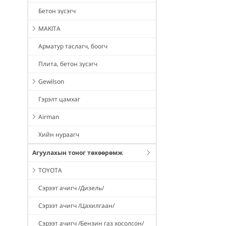
Бетон зүсэгч
MAKITA
Арматур таслагч, боогч
Плита, бетон зүсэгч
Gewilson
Гэрэлт цамхаг
Airman
Хийн нураагч
Агуулахын тоног төхөөрөмж
TOYOTA
Сэрээт ачигч /Дизель/
Сэрээт ачигч /Цахилгаан/
Сэрээт ачигч /Бензин газ хосолсон/