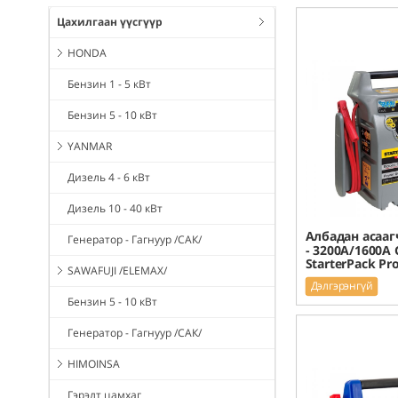
Цахилгаан үүсгүүр
HONDA
Бензин 1 - 5 кВт
Бензин 5 - 10 кВт
YANMAR
Дизель 4 - 6 кВт
Дизель 10 - 40 кВт
Албадан асааг
Генератор - Гагнуур /САК/
- 3200A/1600A 
StarterPack Pr
SAWAFUJI /ELEMAX/
Дэлгэрэнгүй
Бензин 5 - 10 кВт
Генератор - Гагнуур /САК/
HIMOINSA
Гэрэлт цамхаг