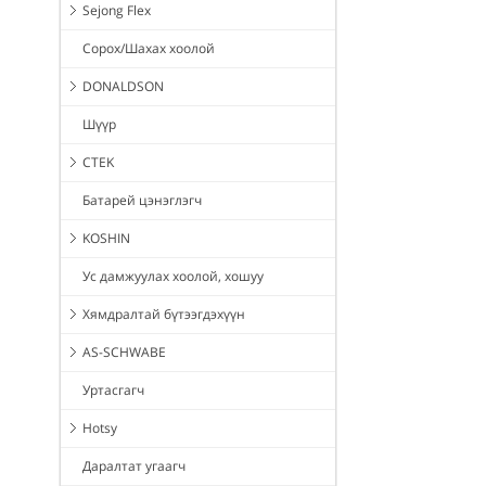
Sejong Flex
Сорох/Шахах хоолой
DONALDSON
Шүүр
CTEK
Батарей цэнэглэгч
KOSHIN
Ус дамжуулах хоолой, хошуу
Хямдралтай бүтээгдэхүүн
AS-SCHWABE
Уртасгагч
Hotsy
Даралтат угаагч