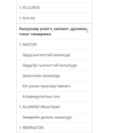
FS-CURTIS
First Air
Халуунаар үлээгч, халаалт, дулааны
тоног төхөөрөмж
MASTER
Шууд шаталттай халаагуур
Шууд бус шаталттай халаагуур
Цахилгаан халаагуур
Хэт улаан туяагаар төөнөгч
Агааржуулалтын сэнс
ALLMAND /Maxi-Heat/
Зөөврийн дизель халаагуур
REMINGTON