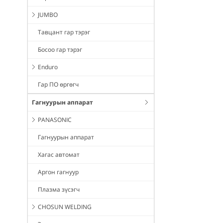
JUMBO
Тавцант гар тэрэг
Босоо гар тэрэг
Enduro
Гар ПО өргөгч
Гагнуурын аппарат
PANASONIC
Гагнуурын аппарат
Хагас автомат
Аргон гагнуур
Плазма зүсэгч
CHOSUN WELDING