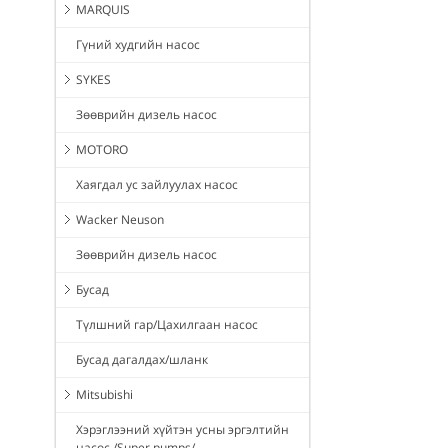
MARQUIS
Гүний худгийн насос
SYKES
Зөөврийн дизель насос
MOTORO
Хаягдал ус зайлуулах насос
Wacker Neuson
Зөөврийн дизель насос
Бусад
Түлшний гар/Цахилгаан насос
Бусад дагалдах/шланк
Mitsubishi
Хэрэглээний хүйтэн усны эргэлтийн
насос /Super pumps/