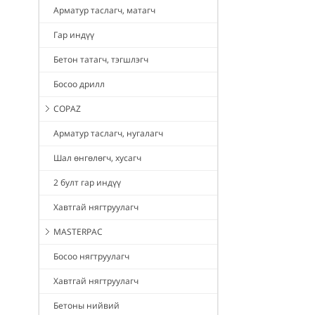
Арматур таслагч, матагч
Гар индүү
Бетон татагч, тэгшлэгч
Босоо дрилл
COPAZ
Арматур таслагч, нугалагч
Шал өнгөлөгч, хусагч
2 булт гар индүү
Хавтгай нягтруулагч
MASTERPAC
Босоо нягтруулагч
Хавтгай нягтруулагч
Бетоны нийвий