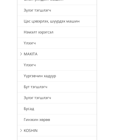
Зүлэг тэгшлэгч
Цас цэвэрлэх, шүүрдэх машин
Нэмэлт хэрэгсэл
Үлээгч
MAKITA
Үлээгч
Үүргэвчин хадуур
Бут тэгшлэгч
Зүлэг тэгшлэгч
Бусад
Гинжин хөрөө
KOSHIN