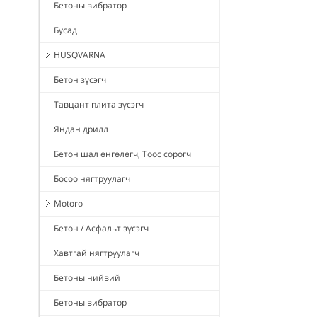
Бетоны вибратор
Бусад
HUSQVARNA
Бетон зүсэгч
Тавцант плита зүсэгч
Яндан дрилл
Бетон шал өнгөлөгч, Тоос сорогч
Босоо нягтруулагч
Motoro
Бетон / Асфальт зүсэгч
Хавтгай нягтруулагч
Бетоны нийвий
Бетоны вибратор