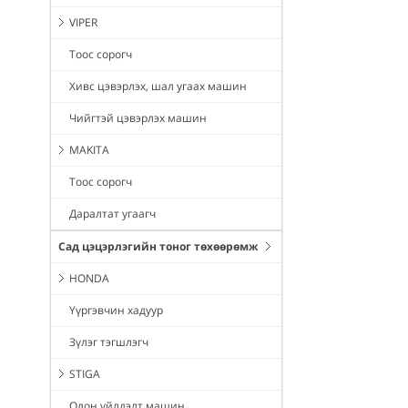
VIPER
Тоос сорогч
Хивс цэвэрлэх, шал угаах машин
Чийгтэй цэвэрлэх машин
MAKITA
Тоос сорогч
Даралтат угаагч
Сад цэцэрлэгийн тоног төхөөрөмж
HONDA
Үүргэвчин хадуур
Зүлэг тэгшлэгч
STIGA
Олон үйлдэлт машин