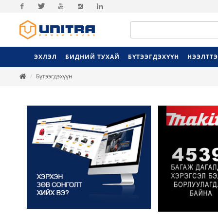
Facebook
Twitter
Youtube
Instagram
Linkedin
ЭХЛЭЛ
БИДНИЙ ТУХАЙ
БҮТЭЭГДЭХҮҮН
НЭЭЛТТ
Бүтээгдэхүүн
Previ