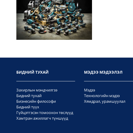
БИДНИЙ ТУХАЙ
МЭДЭЭ МЭДЭЭЛЭЛ
Захирлын мэндчилгээ
Мэдээ
Бидний тухай
Технологийн мэдээ
Бизнесийн философи
Хямдрал, урамшуулал
Бидний түүх
Гүйцэтгэсэн томоохон төслүүд
Хамтран ажиллагч түншүүд