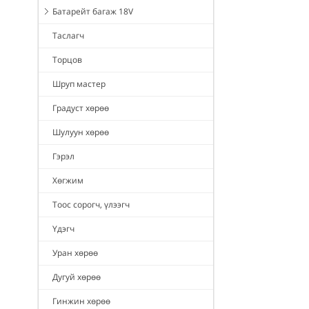
Батарейт багаж 18V
Таслагч
Торцов
Шруп мастер
Градуст хөрөө
Шулуун хөрөө
Гэрэл
Хөгжим
Тоос сорогч, үлээгч
Үдэгч
Уран хөрөө
Дугуй хөрөө
Гинжин хөрөө