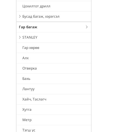
Цохилтот дрилл
Бусад багаж, хэрэгсэл
Гар багаж
STANLEY
Гар хөрөө
Алх
Отверка
Бахь
Лантуу
Хайч, Таслагч
Хутга
Метр
Тэгш ус