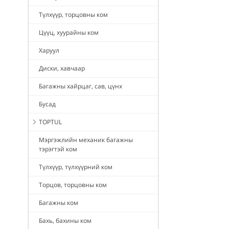
Түлхүүр, торцовны ком
Цүүц, хуурайны ком
Харуул
Диски, хавчаар
Багажны хайрцаг, сав, цүнх
Бусад
TOPTUL
Мэргэжлийн механик багажны
тэрэгтэй ком
Түлхүүр, түлхүүрний ком
Торцов, торцовны ком
Багажны ком
Бахь, бахины ком