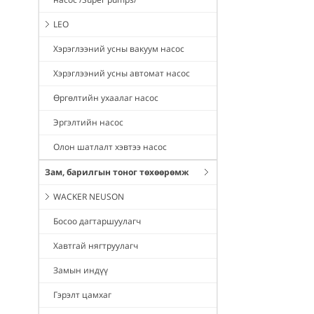
LEO
Хэрэглээний усны вакуум насос
Хэрэглээний усны автомат насос
Өргөлтийн ухаалаг насос
Эргэлтийн насос
Олон шатлалт хэвтээ насос
Зам, барилгын тоног төхөөрөмж
WACKER NEUSON
Босоо дагтаршуулагч
Хавтгай нягтруулагч
Замын индүү
Гэрэлт цамхаг