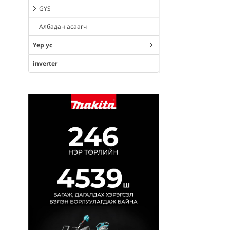
GYS
Албадан асаагч
Үер ус
inverter