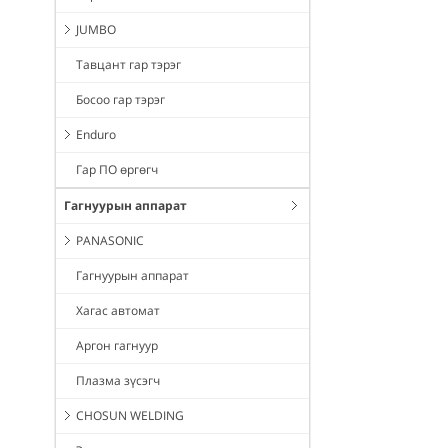
JUMBO
Тавцант гар тэрэг
Босоо гар тэрэг
Enduro
Гар ПО өргөгч
Гагнуурын аппарат
PANASONIC
Гагнуурын аппарат
Хагас автомат
Аргон гагнуур
Плазма зүсэгч
CHOSUN WELDING