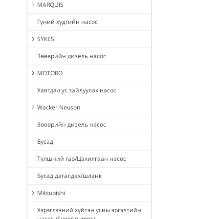
MARQUIS
Гүний худгийн насос
SYKES
Зөөврийн дизель насос
MOTORO
Хаягдал ус зайлуулах насос
Wacker Neuson
Зөөврийн дизель насос
Бусад
Түлшний гар/Цахилгаан насос
Бусад дагалдах/шланк
Mitsubishi
Хэрэглээний хүйтэн усны эргэлтийн
насос /Super pumps/