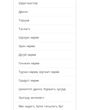
Шруп мастер
Дрилл
Торцов
Таслагч
Шулуун хөрөө
Уран хөрөө
Дугуй хөрөө
Гинжин хөрөө
Туузан хөрөө, Шугамт хөрөө
Градуст хөрөө
Цохилтот дрилл, Нураагч, хусуур
Зүлгүүр, өнгөлөгч
Өвс хадагч, Зүлэг тэгшлэгч, Бут