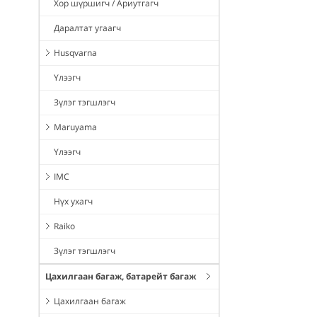
Хор шүршигч / Ариутгагч
Даралтат угаагч
Husqvarna
Үлээгч
Зүлэг тэгшлэгч
Maruyama
Үлээгч
IMC
Нүх ухагч
Raiko
Зүлэг тэгшлэгч
Цахилгаан багаж, батарейт багаж
Цахилгаан багаж