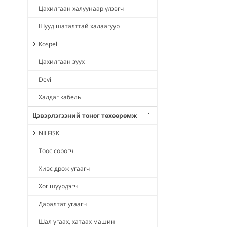
Цахилгаан халуунаар үлээгч
Шууд шаталттай халаагуур
Kospel
Цахилгаан зуух
Devi
Халдаг кабель
Цэвэрлэгээний тоног төхөөрөмж
NILFISK
Тоос сорогч
Хивс дрож угаагч
Хог шүүрдэгч
Даралтат угаагч
Шал угаах, хатаах машин