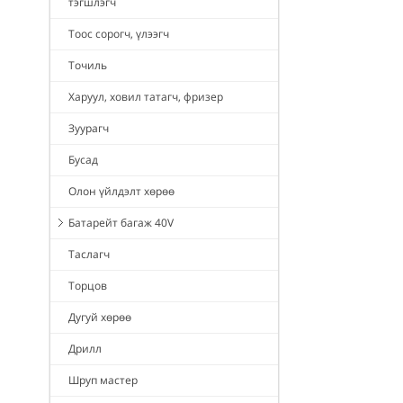
тэгшлэгч
Тоос сорогч, үлээгч
Точиль
Харуул, ховил татагч, фризер
Зуурагч
Бусад
Олон үйлдэлт хөрөө
Батарейт багаж 40V
Таслагч
Торцов
Дугуй хөрөө
Дрилл
Шруп мастер