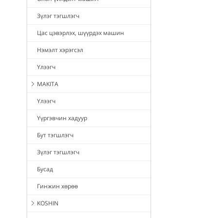
Зүлэг тэгшлэгч
Цас цэвэрлэх, шүүрдэх машин
Нэмэлт хэрэгсэл
Үлээгч
MAKITA
Үлээгч
Үүргэвчин хадуур
Бут тэгшлэгч
Зүлэг тэгшлэгч
Бусад
Гинжин хөрөө
KOSHIN