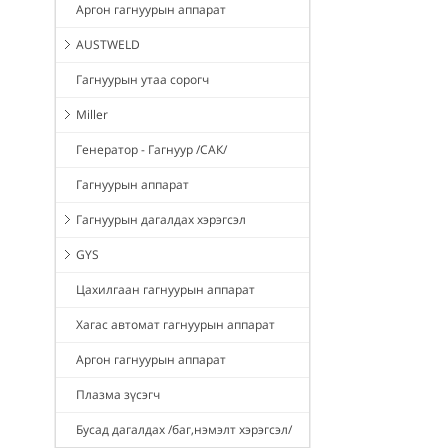
Аргон гагнуурын аппарат
AUSTWELD
Гагнуурын утаа сорогч
Miller
Генератор - Гагнуур /САК/
Гагнуурын аппарат
Гагнуурын дагалдах хэрэгсэл
GYS
Цахилгаан гагнуурын аппарат
Хагас автомат гагнуурын аппарат
Аргон гагнуурын аппарат
Плазма зүсэгч
Бусад дагалдах /баг,нэмэлт хэрэгсэл/