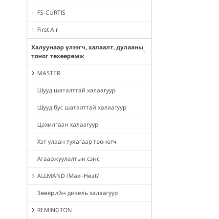
FS-CURTIS
First Air
Халуунаар үлээгч, халаалт, дулааны
тоног төхөөрөмж
MASTER
Шууд шаталттай халаагуур
Шууд бус шаталттай халаагуур
Цахилгаан халаагуур
Хэт улаан туяагаар төөнөгч
Агааржуулалтын сэнс
ALLMAND /Maxi-Heat/
Зөөврийн дизель халаагуур
REMINGTON