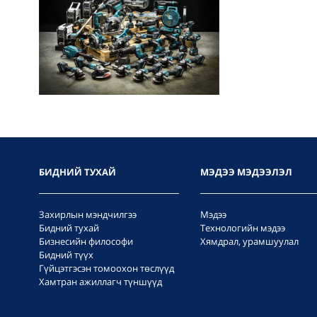
БИДНИЙ ТУХАЙ
МЭДЭЭ МЭДЭЭЛЭЛ
Захирлын мэндчилгээ
Мэдээ
Бидний тухай
Технологийн мэдээ
Бизнесийн философи
Хямдрал, урамшуулал
Бидний түүх
Гүйцэтгэсэн томоохон төслүүд
Хамтран ажиллагч түншүүд