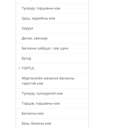
Түлхүүр, торцовны ком
Цүүц, хуурайны ком
Харуул
Диски, хавчаар
Багажны хайрцаг, сав, цүнх
Бусад
TOPTUL
Мэргэжлийн механик багажны
тэрэгтэй ком
Түлхүүр, түлхүүрний ком
Торцов, торцовны ком
Багажны ком
Бахь, бахины ком