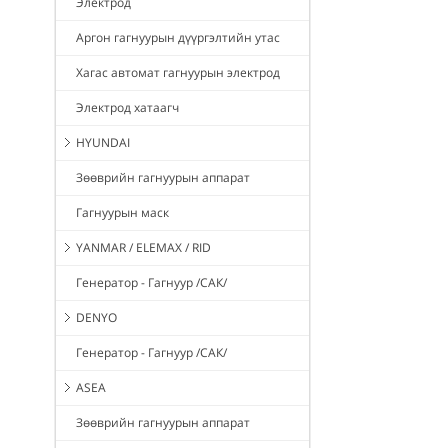
Электрод
Аргон гагнуурын дүүргэлтийн утас
Хагас автомат гагнуурын электрод
Электрод хатаагч
HYUNDAI
Зөөврийн гагнуурын аппарат
Гагнуурын маск
YANMAR / ELEMAX / RID
Генератор - Гагнуур /САК/
DENYO
Генератор - Гагнуур /САК/
ASEA
Зөөврийн гагнуурын аппарат