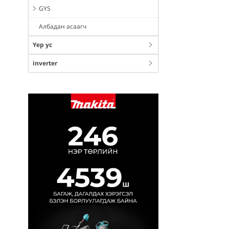
GYS
Албадан асаагч
Үер ус
inverter