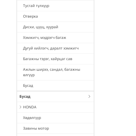
Тусгай түлхүүр
Отверка
Диски, цүүц, хуурай
Хэмжигч, мэдрэгч багаж
Дугуй хийлэгч, даралт хэмжигч
Багажны тэрэг, хайрцаг сав
Ажлын ширээ, сандал, багажны
өлгүүр
Бусад
Бусад
HONDA
Хөдөлгүүр
Завины мотор