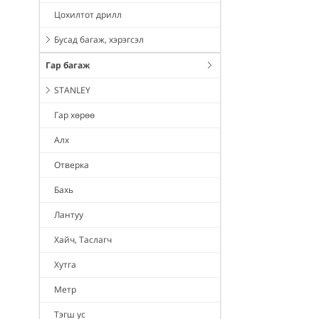
Цохилтот дрилл
Бусад багаж, хэрэгсэл
Гар багаж
STANLEY
Гар хөрөө
Алх
Отверка
Бахь
Лантуу
Хайч, Таслагч
Хутга
Метр
Тэгш ус