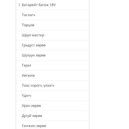
Батарейт багаж 18V
Таслагч
Торцов
Шруп мастер
Градуст хөрөө
Шулуун хөрөө
Гэрэл
Хөгжим
Тоос сорогч, үлээгч
Үдэгч
Уран хөрөө
Дугуй хөрөө
Гинжин хөрөө