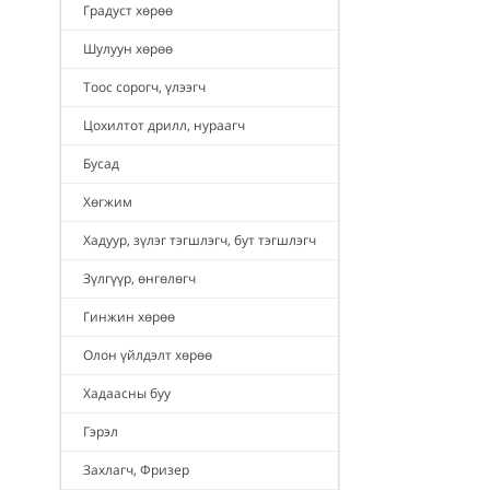
Градуст хөрөө
Шулуун хөрөө
Тоос сорогч, үлээгч
Цохилтот дрилл, нураагч
Бусад
Хөгжим
Хадуур, зүлэг тэгшлэгч, бут тэгшлэгч
Зүлгүүр, өнгөлөгч
Гинжин хөрөө
Олон үйлдэлт хөрөө
Хадаасны буу
Гэрэл
Захлагч, Фризер