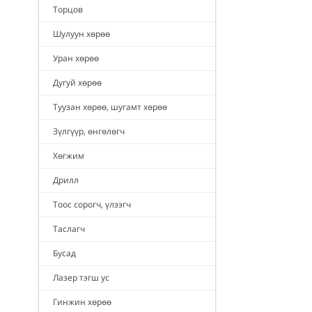
Торцов
Шулуун хөрөө
Уран хөрөө
Дугуй хөрөө
Туузан хөрөө, шугамт хөрөө
Зүлгүүр, өнгөлөгч
Хөгжим
Дрилл
Тоос сорогч, үлээгч
Таслагч
Бусад
Лазер тэгш ус
Гинжин хөрөө