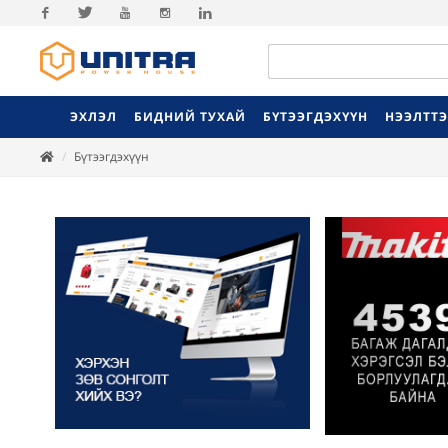
Facebook
Twitter
Youtube
Instagram
Linkedin
ЭХЛЭЛ
БИДНИЙ ТУХАЙ
БҮТЭЭГДЭХҮҮН
НЭЭЛТТ
Бүтээгдэхүүн
Previ