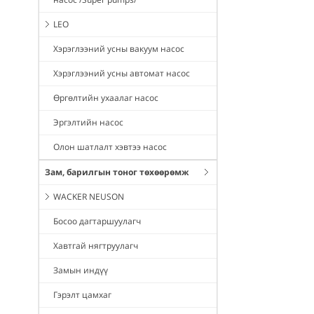
LEO
Хэрэглээний усны вакуум насос
Хэрэглээний усны автомат насос
Өргөлтийн ухаалаг насос
Эргэлтийн насос
Олон шатлалт хэвтээ насос
Зам, барилгын тоног төхөөрөмж
WACKER NEUSON
Босоо дагтаршуулагч
Хавтгай нягтруулагч
Замын индүү
Гэрэлт цамхаг