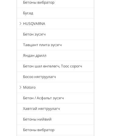
Бетоны вибратор
Бусад
HUSQVARNA
Бетон зүсэгч
Тавцант плита зүсэгч
Яндан дрилл
Бетон шал өнгөлөгч, Тоос сорогч
Босоо нягтруулагч
Motoro
Бетон / Асфальт зүсэгч
Хавтгай нягтруулагч
Бетоны нийвий
Бетоны вибратор