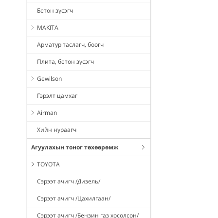
Бетон зүсэгч
MAKITA
Арматур таслагч, боогч
Плита, бетон зүсэгч
Gewilson
Гэрэлт цамхаг
Airman
Хийн нураагч
Агуулахын тоног төхөөрөмж
TOYOTA
Сэрээт ачигч /Дизель/
Сэрээт ачигч /Цахилгаан/
Сэрээт ачигч /Бензин газ хосолсон/