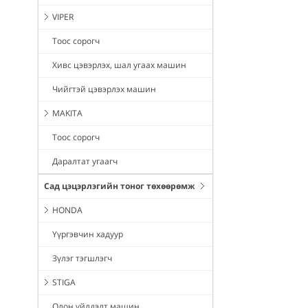
VIPER
Тоос сорогч
Хивс цэвэрлэх, шал угаах машин
Чийгтэй цэвэрлэх машин
MAKITA
Тоос сорогч
Даралтат угаагч
Сад цэцэрлэгийн тоног төхөөрөмж
HONDA
Үүргэвчин хадуур
Зүлэг тэгшлэгч
STIGA
Олон үйлдэлт машин