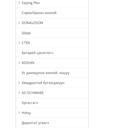
Sejong Flex
Сорох/Шахах хоолой
DONALDSON
Шүүр
CTEK
Батарей цэнэглэгч
KOSHIN
Ус дамжуулах хоолой, хошуу
Хямдралтай бүтээгдэхүүн
AS-SCHWABE
Уртасгагч
Hotsy
Даралтат угаагч