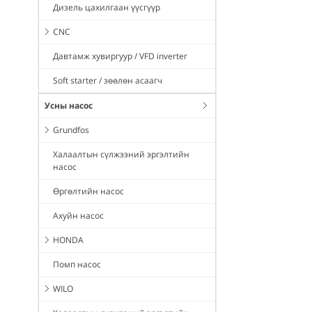
Дизель цахилгаан үүсгүүр
CNC
Давтамж хувиргуур / VFD inverter
Soft starter / зөөлөн асаагч
Усны насос
Grundfos
Халаалтын сүлжээний эргэлтийн
насос
Өргөлтийн насос
Ахуйн насос
HONDA
Помп насос
WILO