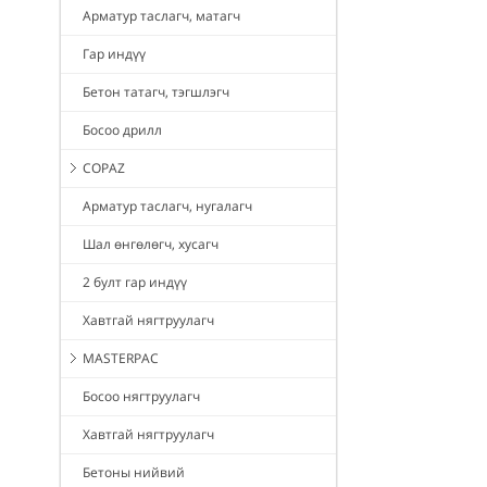
Арматур таслагч, матагч
Гар индүү
Бетон татагч, тэгшлэгч
Босоо дрилл
COPAZ
Арматур таслагч, нугалагч
Шал өнгөлөгч, хусагч
2 булт гар индүү
Хавтгай нягтруулагч
MASTERPAC
Босоо нягтруулагч
Хавтгай нягтруулагч
Бетоны нийвий