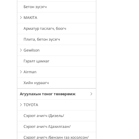
Бетон зүсэгч
MAKITA
Арматур таслагч, боогч
Плита, бетон зүсэгч
Gewilson
Гэрэлт цамхаг
Airman
Хийн нураагч
Агуулахын тоног төхөөрөмж
TOYOTA
Сэрээт ачигч /Дизель/
Сэрээт ачигч /Цахилгаан/
Сэрээт ачигч /Бензин газ хосолсон/