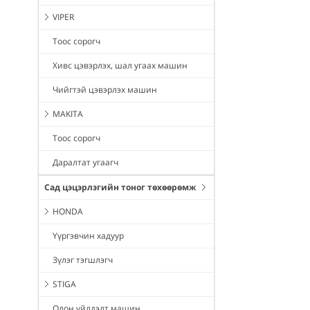
VIPER
Тоос сорогч
Хивс цэвэрлэх, шал угаах машин
Чийгтэй цэвэрлэх машин
MAKITA
Тоос сорогч
Даралтат угаагч
Сад цэцэрлэгийн тоног төхөөрөмж
HONDA
Үүргэвчин хадуур
Зүлэг тэгшлэгч
STIGA
Олон үйлдэлт машин