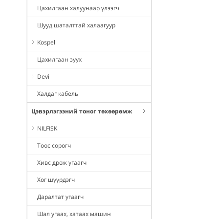
Цахилгаан халуунаар үлээгч
Шууд шаталттай халаагуур
Kospel
Цахилгаан зуух
Devi
Халдаг кабель
Цэвэрлэгээний тоног төхөөрөмж
NILFISK
Тоос сорогч
Хивс дрож угаагч
Хог шүүрдэгч
Даралтат угаагч
Шал угаах, хатаах машин