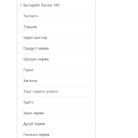
Батарейт багаж 18V
Таслагч
Торцов
Шруп мастер
Градуст хөрөө
Шулуун хөрөө
Гэрэл
Хөгжим
Тоос сорогч, үлээгч
Үдэгч
Уран хөрөө
Дугуй хөрөө
Гинжин хөрөө