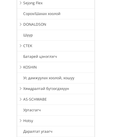
Sejong Flex
Сорох/Шахах хоолой
DONALDSON
Шүүр
CTEK
Батарей цэнэглэгч
KOSHIN
Ус дамжуулах хоолой, хошуу
Хямдралтай бүтээгдэхүүн
AS-SCHWABE
Уртасгагч
Hotsy
Даралтат угаагч