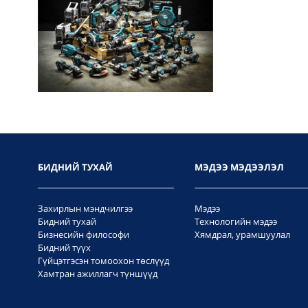
БИДНИЙ ТУХАЙ
МЭДЭЭ МЭДЭЭЛЭЛ
Захирлын мэндчилгээ
Мэдээ
Бидний тухай
Технологийн мэдээ
Бизнесийн философи
Хямдрал, урамшуулал
Бидний түүх
Гүйцэтгэсэн томоохон төслүүд
Хамтран ажиллагч түншүүд