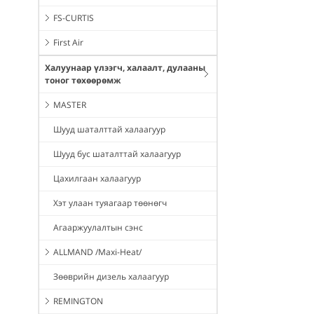
FS-CURTIS
First Air
Халуунаар үлээгч, халаалт, дулааны
тоног төхөөрөмж
MASTER
Шууд шаталттай халаагуур
Шууд бус шаталттай халаагуур
Цахилгаан халаагуур
Хэт улаан туяагаар төөнөгч
Агааржуулалтын сэнс
ALLMAND /Maxi-Heat/
Зөөврийн дизель халаагуур
REMINGTON