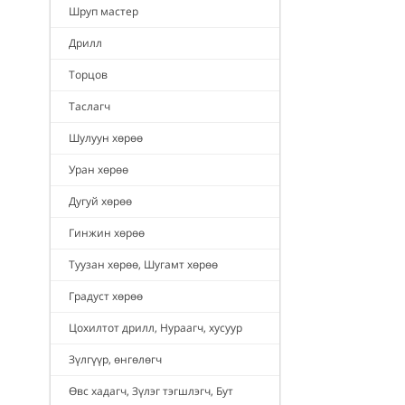
Шруп мастер
Дрилл
Торцов
Таслагч
Шулуун хөрөө
Уран хөрөө
Дугуй хөрөө
Гинжин хөрөө
Туузан хөрөө, Шугамт хөрөө
Градуст хөрөө
Цохилтот дрилл, Нураагч, хусуур
Зүлгүүр, өнгөлөгч
Өвс хадагч, Зүлэг тэгшлэгч, Бут