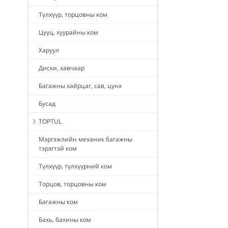
Түлхүүр, торцовны ком
Цүүц, хуурайны ком
Харуул
Диски, хавчаар
Багажны хайрцаг, сав, цүнх
Бусад
TOPTUL
Мэргэжлийн механик багажны
тэрэгтэй ком
Түлхүүр, түлхүүрний ком
Торцов, торцовны ком
Багажны ком
Бахь, бахины ком