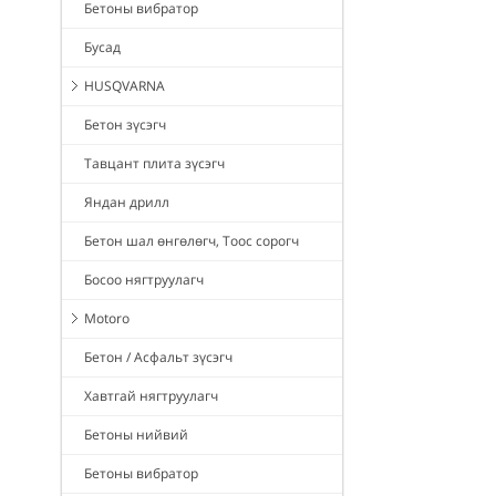
Бетоны вибратор
Бусад
HUSQVARNA
Бетон зүсэгч
Тавцант плита зүсэгч
Яндан дрилл
Бетон шал өнгөлөгч, Тоос сорогч
Босоо нягтруулагч
Motoro
Бетон / Асфальт зүсэгч
Хавтгай нягтруулагч
Бетоны нийвий
Бетоны вибратор