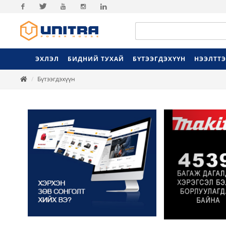
Facebook
Twitter
Youtube
Instagram
Linkedin
ЭХЛЭЛ
БИДНИЙ ТУХАЙ
БҮТЭЭГДЭХҮҮН
НЭЭЛТТ
Бүтээгдэхүүн
Previ