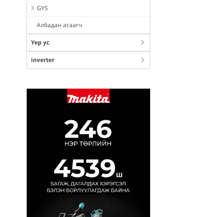
GYS
Албадан асаагч
Үер ус
inverter