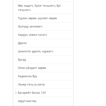
Өвс хадагч, Зүлэг тэгшлэгч, Бут
тэгшлэгч
Туузан хөрөө, шугамт хөрөө
Зүлгүүр, өнгөлөгч
Харуул, ховил татагч
Дрилл
Цохилтот дрилл, нураагч
Бусад
Олон үйлдэлт хөрөө
Хадаасны буу
Лазер тэгш ус,метр
Батарейт багаж 12V
Шруп мастер