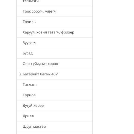
тэгшлэгч
Тоос сорогч, үлээгч
Точиль
Харуул, ховил татагч, фризер
Зуурагч
Бусад
Олон үйлдэлт хөрөө
Батарейт багаж 40V
Таслагч
Торцов
Дугуй хөрөө
Дрилл
Шруп мастер