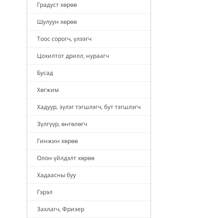
Градуст хөрөө
Шулуун хөрөө
Тоос сорогч, үлээгч
Цохилтот дрилл, нураагч
Бусад
Хөгжим
Хадуур, зүлэг тэгшлэгч, бут тэгшлэгч
Зүлгүүр, өнгөлөгч
Гинжин хөрөө
Олон үйлдэлт хөрөө
Хадаасны буу
Гэрэл
Захлагч, Фризер