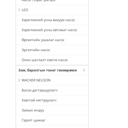
LEO
Хэрэглээний усны вакуум насос
Хэрэглээний усны автомат насос
Өргөлтийн ухаалаг насос
Эргэлтийн насос
Олон шатлалт хэвтээ насос
Зам, барилгын тоног төхөөрөмж
WACKER NEUSON
Босоо дагтаршуулагч
Хавтгай нягтруулагч
Замын индүү
Гэрэлт цамхаг