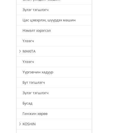
Зүлэг тэгшлэгч
Цас цэвэрлэх, шүүрдэх машин
Нэмэлт хэрэгсэл
Үлээгч
MAKITA
Үлээгч
Үүргэвчин хадуур
Бут тэгшлэгч
Зүлэг тэгшлэгч
Бусад
Гинжин хөрөө
KOSHIN