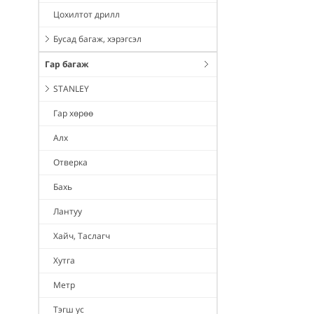
Цохилтот дрилл
Бусад багаж, хэрэгсэл
Гар багаж
STANLEY
Гар хөрөө
Алх
Отверка
Бахь
Лантуу
Хайч, Таслагч
Хутга
Метр
Тэгш ус