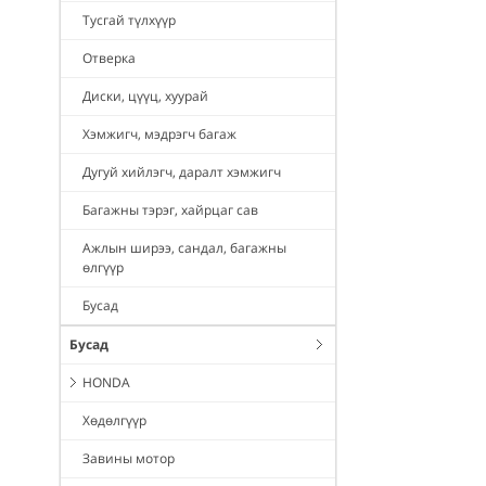
Тусгай түлхүүр
Отверка
Диски, цүүц, хуурай
Хэмжигч, мэдрэгч багаж
Дугуй хийлэгч, даралт хэмжигч
Багажны тэрэг, хайрцаг сав
Ажлын ширээ, сандал, багажны
өлгүүр
Бусад
Бусад
HONDA
Хөдөлгүүр
Завины мотор