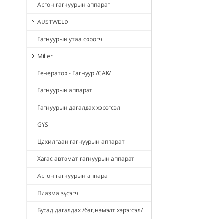
Аргон гагнуурын аппарат
AUSTWELD
Гагнуурын утаа сорогч
Miller
Генератор - Гагнуур /САК/
Гагнуурын аппарат
Гагнуурын дагалдах хэрэгсэл
GYS
Цахилгаан гагнуурын аппарат
Хагас автомат гагнуурын аппарат
Аргон гагнуурын аппарат
Плазма зүсэгч
Бусад дагалдах /баг,нэмэлт хэрэгсэл/