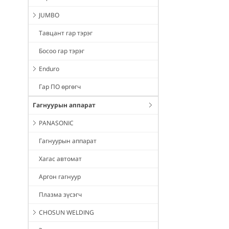
JUMBO
Тавцант гар тэрэг
Босоо гар тэрэг
Enduro
Гар ПО өргөгч
Гагнуурын аппарат
PANASONIC
Гагнуурын аппарат
Хагас автомат
Аргон гагнуур
Плазма зүсэгч
CHOSUN WELDING