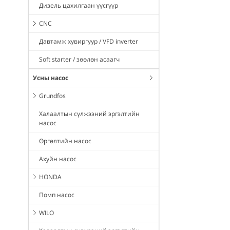
Дизель цахилгаан үүсгүүр
CNC
Давтамж хувиргуур / VFD inverter
Soft starter / зөөлөн асаагч
Усны насос
Grundfos
Халаалтын сүлжээний эргэлтийн
насос
Өргөлтийн насос
Ахуйн насос
HONDA
Помп насос
WILO