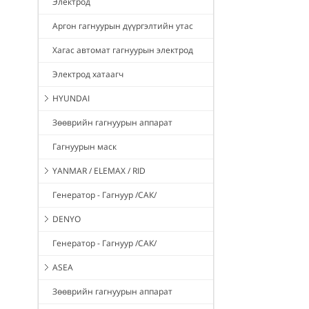
Электрод
Аргон гагнуурын дүүргэлтийн утас
Хагас автомат гагнуурын электрод
Электрод хатаагч
HYUNDAI
Зөөврийн гагнуурын аппарат
Гагнуурын маск
YANMAR / ELEMAX / RID
Генератор - Гагнуур /САК/
DENYO
Генератор - Гагнуур /САК/
ASEA
Зөөврийн гагнуурын аппарат