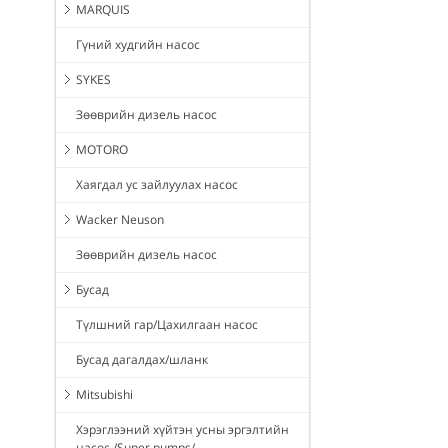
MARQUIS
Гүний худгийн насос
SYKES
Зөөврийн дизель насос
MOTORO
Хаягдал ус зайлуулах насос
Wacker Neuson
Зөөврийн дизель насос
Бусад
Түлшний гар/Цахилгаан насос
Бусад дагалдах/шланк
Mitsubishi
Хэрэглээний хүйтэн усны эргэлтийн
насос /Super pumps/