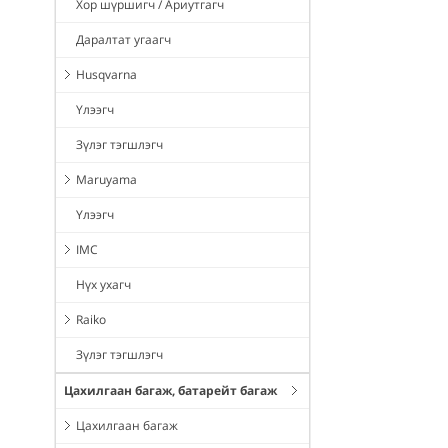
Хор шүршигч / Ариутгагч
Даралтат угаагч
Husqvarna
Үлээгч
Зүлэг тэгшлэгч
Maruyama
Үлээгч
IMC
Нүх ухагч
Raiko
Зүлэг тэгшлэгч
Цахилгаан багаж, батарейт багаж
Цахилгаан багаж