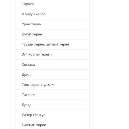
Торцов
Шулуун хөрөө
Уран хөрөө
Дугуй хөрөө
Туузан хөрөө, шугамт хөрөө
Зүлгүүр, өнгөлөгч
Хөгжим
Дрилл
Тоос сорогч, үлээгч
Таслагч
Бусад
Лазер тэгш ус
Гинжин хөрөө