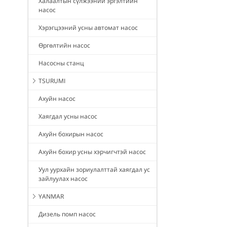
Халаалтын сүлжээний эргэлтийн
насос
Хэрэгцээний усны автомат насос
Өргөлтийн насос
Насосны станц
TSURUMI
Ахуйн насос
Хаягдал усны насос
Ахуйн бохирын насос
Ахуйн бохир усны хэрчигчтэй насос
Уул уурхайн зориулалттай хаягдал ус
зайлуулах насос
YANMAR
Дизель помп насос