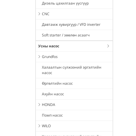
Дизель цахилгаан үүсгүүр
CNC
Давтамж хувиргуур / VFD inverter
Soft starter / зөөлөн асаагч
Усны насос
Grundfos
Халаалтын сүлжээний эргэлтийн
насос
Өргөлтийн насос
Ахуйн насос
HONDA
Помп насос
WILO