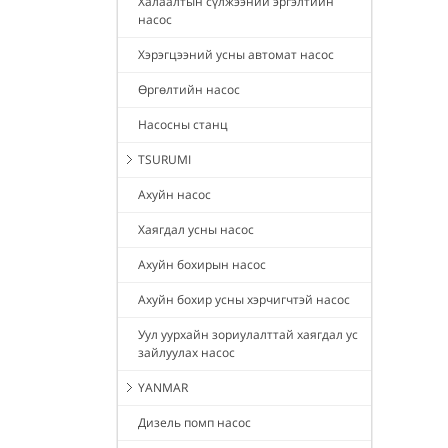
Халаалтын сүлжээний эргэлтийн
насос
Хэрэгцээний усны автомат насос
Өргөлтийн насос
Насосны станц
TSURUMI
Ахуйн насос
Хаягдал усны насос
Ахуйн бохирын насос
Ахуйн бохир усны хэрчигчтэй насос
Уул уурхайн зориулалттай хаягдал ус
зайлуулах насос
YANMAR
Дизель помп насос