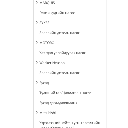
MARQUIS
Гүний худгийн насос
SYKES
Зөөврийн дизель насос
MOTORO
Хаягдал ус зайлуулах насос
Wacker Neuson
Зөөврийн дизель насос
Бусад
Түлшний гар/Цахилгаан насос
Бусад дагалдах/шланк
Mitsubishi
Хэрэглээний хүйтэн усны эргэлтийн
насос /Super pumps/