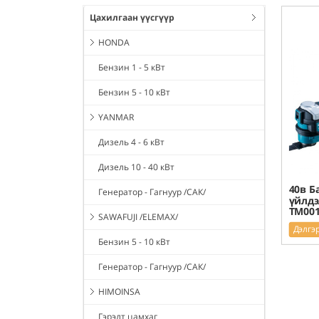
Цахилгаан үүсгүүр
HONDA
Бензин 1 - 5 кВт
Бензин 5 - 10 кВт
YANMAR
Дизель 4 - 6 кВт
Дизель 10 - 40 кВт
40в Б
Генератор - Гагнуур /САК/
үйлдэ
TM00
SAWAFUJI /ELEMAX/
Дэлгэ
Бензин 5 - 10 кВт
Генератор - Гагнуур /САК/
HIMOINSA
Гэрэлт цамхаг