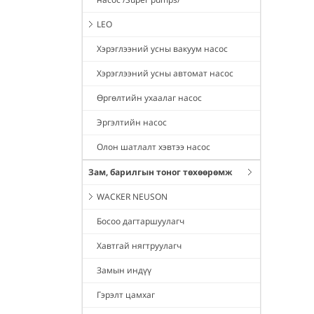
LEO
Хэрэглээний усны вакуум насос
Хэрэглээний усны автомат насос
Өргөлтийн ухаалаг насос
Эргэлтийн насос
Олон шатлалт хэвтээ насос
Зам, барилгын тоног төхөөрөмж
WACKER NEUSON
Босоо дагтаршуулагч
Хавтгай нягтруулагч
Замын индүү
Гэрэлт цамхаг