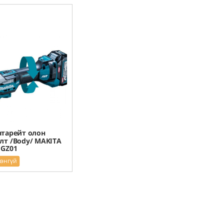
атарейт олон
лт /Body/ MAKITA
1GZ01
рэнгүй