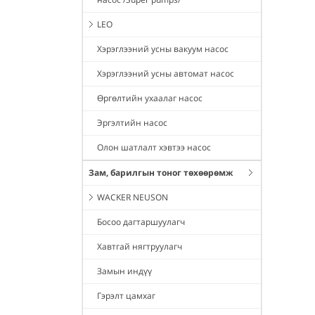
LEO
Хэрэглээний усны вакуум насос
Хэрэглээний усны автомат насос
Өргөлтийн ухаалаг насос
Эргэлтийн насос
Олон шатлалт хэвтээ насос
Зам, барилгын тоног төхөөрөмж
WACKER NEUSON
Босоо дагтаршуулагч
Хавтгай нягтруулагч
Замын индүү
Гэрэлт цамхаг