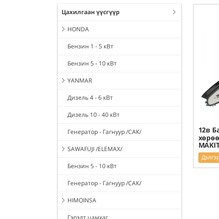
Цахилгаан үүсгүүр
HONDA
Бензин 1 - 5 кВт
Бензин 5 - 10 кВт
YANMAR
Дизель 4 - 6 кВт
Дизель 10 - 40 кВт
12в Б
Генератор - Гагнуур /САК/
хөрөө
MAKIT
SAWAFUJI /ELEMAX/
Дэлгэ
Бензин 5 - 10 кВт
Генератор - Гагнуур /САК/
HIMOINSA
Гэрэлт цамхаг