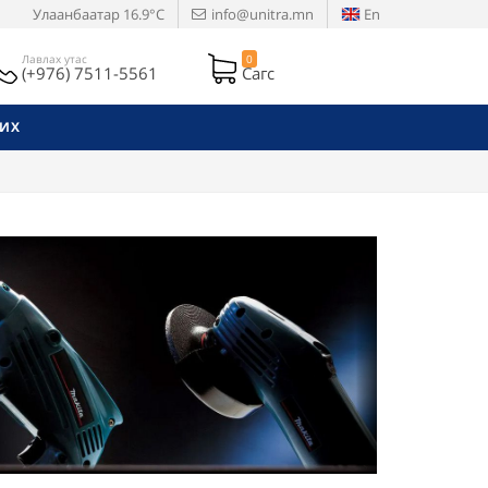
Улаанбаатар
16.9°C
info@unitra.mn
En
Лавлах утас
0
(+976) 7511-5561
Сагс
РИХ
Next