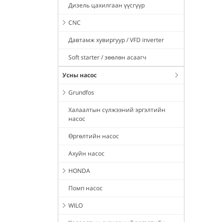
Дизель цахилгаан үүсгүүр
CNC
Давтамж хувиргуур / VFD inverter
Soft starter / зөөлөн асаагч
Усны насос
Grundfos
Халаалтын сүлжээний эргэлтийн
насос
Өргөлтийн насос
Ахуйн насос
HONDA
Помп насос
WILO