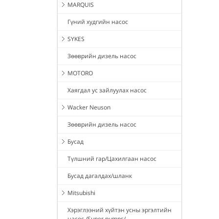
MARQUIS
Гүний худгийн насос
SYKES
Зөөврийн дизель насос
MOTORO
Хаягдал ус зайлуулах насос
Wacker Neuson
Зөөврийн дизель насос
Бусад
Түлшний гар/Цахилгаан насос
Бусад дагалдах/шланк
Mitsubishi
Хэрэглээний хүйтэн усны эргэлтийн
насос /Super pumps/