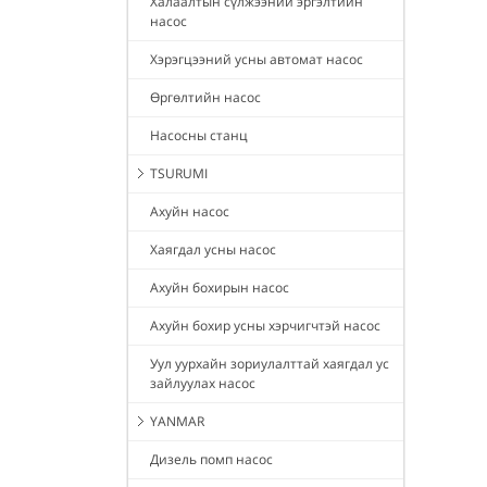
Халаалтын сүлжээний эргэлтийн
насос
Хэрэгцээний усны автомат насос
Өргөлтийн насос
Насосны станц
TSURUMI
Ахуйн насос
Хаягдал усны насос
Ахуйн бохирын насос
Ахуйн бохир усны хэрчигчтэй насос
Уул уурхайн зориулалттай хаягдал ус
зайлуулах насос
YANMAR
Дизель помп насос