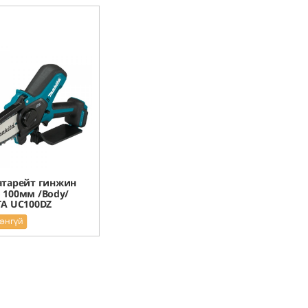
атарейт гинжин
 100мм /Body/
A UC100DZ
рэнгүй