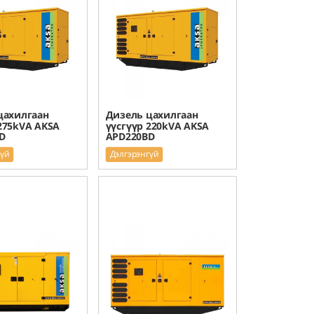
цахилгаан
Дизель цахилгаан
275kVA AKSA
үүсгүүр 220kVA AKSA
D
APD220BD
гүй
Дэлгэрэнгүй