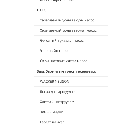
LEO
Хэрэглээний усны вакуум насос
Хэрэглээний усны автомат насос
Өргөлтийн ухаалаг насос
Эргэлтийн насос
Олон шатлалт хэвтээ насос
Зам, барилгын тоног төхөөрөмж
WACKER NEUSON
Босоо дагтаршуулагч
Хавтгай нягтруулагч
Замын индүү
Гэрэлт цамхаг