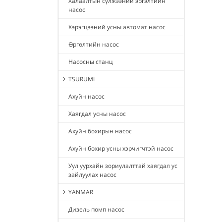
Халаалтын сүлжээний эргэлтийн
насос
Хэрэгцээний усны автомат насос
Өргөлтийн насос
Насосны станц
TSURUMI
Ахуйн насос
Хаягдал усны насос
Ахуйн бохирын насос
Ахуйн бохир усны хэрчигчтэй насос
Уул уурхайн зориулалттай хаягдал ус
зайлуулах насос
YANMAR
Дизель помп насос