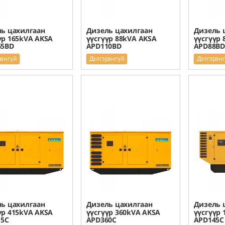
ь цахилгаан
Дизель цахилгаан
Дизель 
үр 165kVA AKSA
үүсгүүр 88kVA AKSA
үүсгүүр 
65BD
APD110BD
APD88BD
рэнгүй
Дэлгэрэнгүй
Дэлгэрэн
ь цахилгаан
Дизель цахилгаан
Дизель 
үр 415kVA AKSA
үүсгүүр 360kVA AKSA
үүсгүүр 
15C
APD360C
APD145C