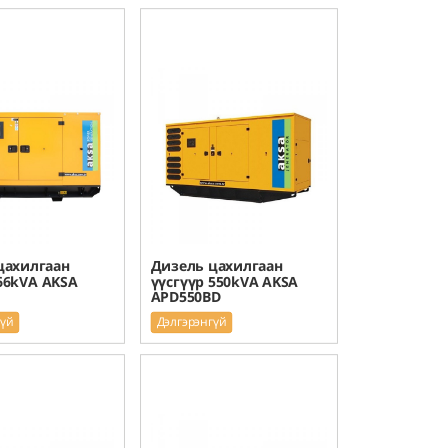
цахилгаан
Дизель цахилгаан
66kVA AKSA
үүсгүүр 550kVA AKSA
APD550BD
гүй
Дэлгэрэнгүй