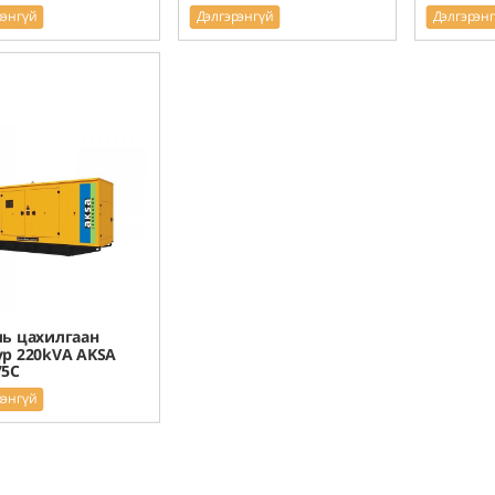
рэнгүй
Дэлгэрэнгүй
Дэлгэрэн
ь цахилгаан
үр 220kVA AKSA
75C
рэнгүй