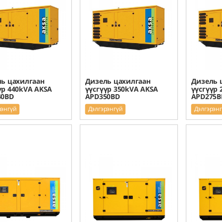
ь цахилгаан
Дизель цахилгаан
Дизель 
үр 440kVA AKSA
үүсгүүр 350kVA AKSA
үүсгүүр 
40BD
APD350BD
APD275B
рэнгүй
Дэлгэрэнгүй
Дэлгэрэн