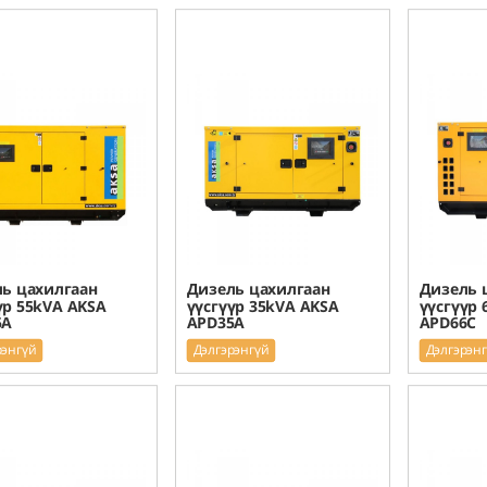
ь цахилгаан
Дизель цахилгаан
Дизель 
үр 55kVA AKSA
үүсгүүр 35kVA AKSA
үүсгүүр 
5A
APD35A
APD66C
рэнгүй
Дэлгэрэнгүй
Дэлгэрэн