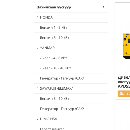
Цахилгаан үүсгүүр
HONDA
Бензин 1 - 5 кВт
Бензин 5 - 10 кВт
YANMAR
Дизель 4 - 6 кВт
Дизель 10 - 40 кВт
Дизел
Генератор - Гагнуур /САК/
үүсгү
APD5
SAWAFUJI /ELEMAX/
Дэлгэ
Бензин 5 - 10 кВт
Генератор - Гагнуур /САК/
HIMOINSA
Гэрэлт цамхаг