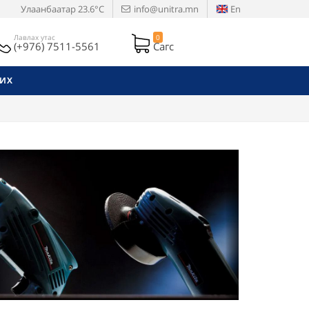
Улаанбаатар
23.6°C
info@unitra.mn
En
Лавлах утас
0
(+976) 7511-5561
Сагс
РИХ
Next