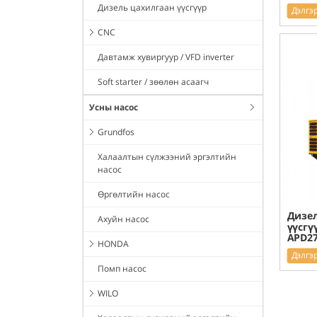
Дизель цахилгаан үүсгүүр
Дэлгэ
CNC
Давтамж хувиргуур / VFD inverter
Soft starter / зөөлөн асаагч
Усны насос
Grundfos
Халаалтын сүлжээний эргэлтийн
насос
Өргөлтийн насос
Дизел
Ахуйн насос
үүсгү
APD2
HONDA
Дэлгэ
Помп насос
WILO