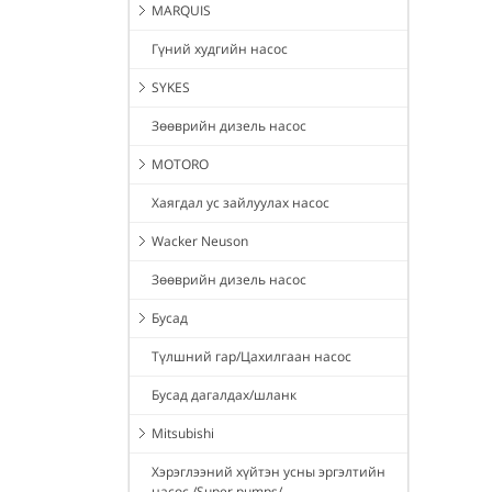
MARQUIS
Гүний худгийн насос
SYKES
Зөөврийн дизель насос
MOTORO
Хаягдал ус зайлуулах насос
Wacker Neuson
Зөөврийн дизель насос
Бусад
Түлшний гар/Цахилгаан насос
Бусад дагалдах/шланк
Mitsubishi
Хэрэглээний хүйтэн усны эргэлтийн
насос /Super pumps/