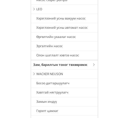
LEO
Хэрэглээний усны вакуум насос
Хэрэглээний усны автомат насос
Өргөлтийн ухаалаг насос
Эргэлтийн насос
Олон шатлалт хэвтээ насос
Зам, барилгын тоног төхөөрөмж
WACKER NEUSON
Босоо дагтаршуулагч
Хавтгай нягтруулагч
Замын индүү
Гэрэлт цамхаг