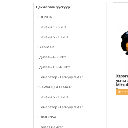
Цахилгаан үүсгүүр
HONDA
Бензин 1 - 5 кВт
Бензин 5 - 10 кВт
YANMAR
Дизель 4 - 6 кВт
Дизель 10 - 40 кВт
Хэрэг
Генератор - Гагнуур /САК/
усны 
Mitsu
SAWAFUJI /ELEMAX/
Super
Дэлгэ
Бензин 5 - 10 кВт
Генератор - Гагнуур /САК/
HIMOINSA
Гэрэлт цамхаг