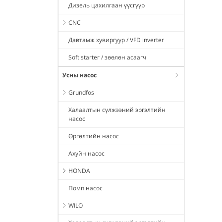
Дизель цахилгаан үүсгүүр
CNC
Давтамж хувиргуур / VFD inverter
Soft starter / зөөлөн асаагч
Усны насос
Grundfos
Халаалтын сүлжээний эргэлтийн
насос
Өргөлтийн насос
Ахуйн насос
HONDA
Помп насос
WILO