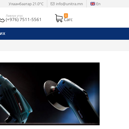
Улаанбаатар
21.0°C
info@unitra.mn
En
Лавлах утас
0
(+976) 7511-5561
Сагс
РИХ
Next