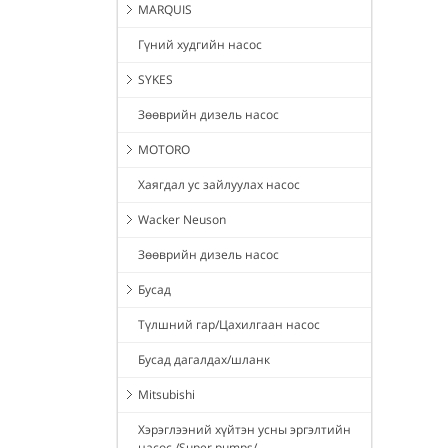
MARQUIS
Гүний худгийн насос
SYKES
Зөөврийн дизель насос
MOTORO
Хаягдал ус зайлуулах насос
Wacker Neuson
Зөөврийн дизель насос
Бусад
Түлшний гар/Цахилгаан насос
Бусад дагалдах/шланк
Mitsubishi
Хэрэглээний хүйтэн усны эргэлтийн
насос /Super pumps/