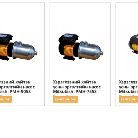
лээний хүйтэн
Хэрэглээний хүйтэн
Хэрэглээ
эргэлтийн насос
усны эргэлтийн насос
усны эрг
bishi PMH-905S
Mitsubishi PMH-755S
Mitsubis
 Pump
Super Pump
Super P
рэнгүй
Дэлгэрэнгүй
Дэлгэрэн