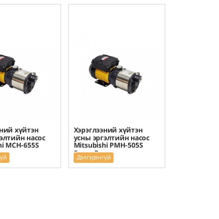
ний хүйтэн
Хэрэглээний хүйтэн
элтийн насос
усны эргэлтийн насос
hi MCH-655S
Mitsubishi PMH-505S
ump
Super Pump
гүй
Дэлгэрэнгүй