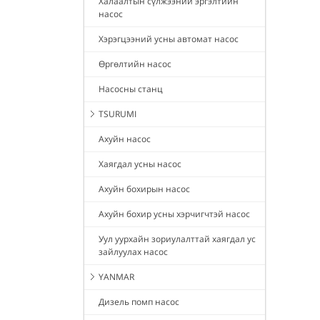
Халаалтын сүлжээний эргэлтийн
насос
Хэрэгцээний усны автомат насос
Өргөлтийн насос
Насосны станц
TSURUMI
Ахуйн насос
Хаягдал усны насос
Ахуйн бохирын насос
Ахуйн бохир усны хэрчигчтэй насос
Уул уурхайн зориулалттай хаягдал ус
зайлуулах насос
YANMAR
Дизель помп насос