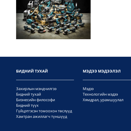
БИДНИЙ ТУХАЙ
МЭДЭЭ МЭДЭЭЛЭЛ
Захирлын мэндчилгээ
Мэдээ
Бидний тухай
Технологийн мэдээ
Бизнесийн философи
Хямдрал, урамшуулал
Бидний түүх
Гүйцэтгэсэн томоохон төслүүд
Хамтран ажиллагч түншүүд