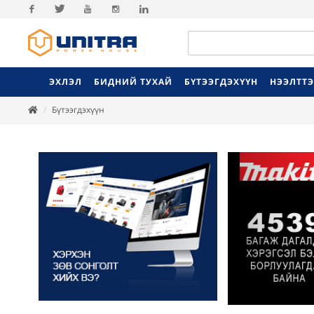
Facebook
Twitter
Youtube
Instagram
Linkedin
ЭХЛЭЛ
БИДНИЙ ТУХАЙ
БҮТЭЭГДЭХҮҮН
НЭЭЛТТ
Бүтээгдэхүүн
Previ