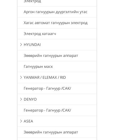
Электрод
Аргон гагнуурын дүүргэлтийн утас
Хагас автомат гагнуурын электрод
Электрод хатаагч
HYUNDAI
Зөөврийн гагнуурын аппарат
Гагнуурын маск
YANMAR / ELEMAX / RID
Генератор - Гагнуур /САК/
DENYO
Генератор - Гагнуур /САК/
ASEA
Зөөврийн гагнуурын аппарат