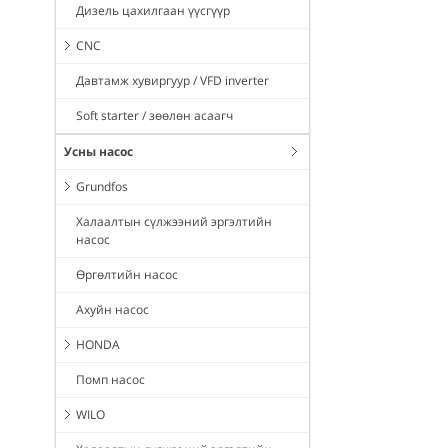
Дизель цахилгаан үүсгүүр
CNC
Давтамж хувиргуур / VFD inverter
Soft starter / зөөлөн асаагч
Усны насос
Grundfos
Халаалтын сүлжээний эргэлтийн
насос
Өргөлтийн насос
Ахуйн насос
HONDA
Помп насос
WILO