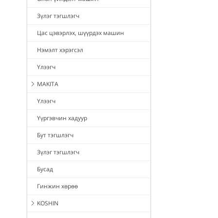
Зүлэг тэгшлэгч
Цас цэвэрлэх, шүүрдэх машин
Нэмэлт хэрэгсэл
Үлээгч
MAKITA
Үлээгч
Үүргэвчин хадуур
Бут тэгшлэгч
Зүлэг тэгшлэгч
Бусад
Гинжин хөрөө
KOSHIN