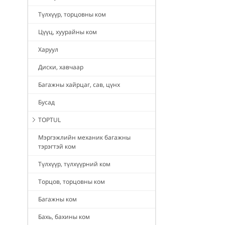
Түлхүүр, торцовны ком
Цүүц, хуурайны ком
Харуул
Диски, хавчаар
Багажны хайрцаг, сав, цүнх
Бусад
TOPTUL
Мэргэжлийн механик багажны
тэрэгтэй ком
Түлхүүр, түлхүүрний ком
Торцов, торцовны ком
Багажны ком
Бахь, бахины ком