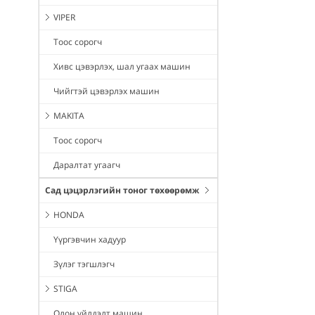
VIPER
Тоос сорогч
Хивс цэвэрлэх, шал угаах машин
Чийгтэй цэвэрлэх машин
MAKITA
Тоос сорогч
Даралтат угаагч
Сад цэцэрлэгийн тоног төхөөрөмж
HONDA
Үүргэвчин хадуур
Зүлэг тэгшлэгч
STIGA
Олон үйлдэлт машин