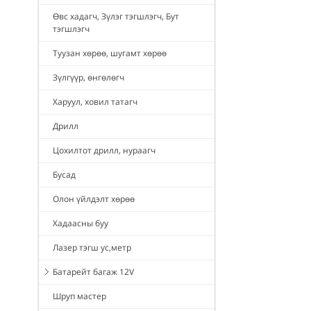
Өвс хадагч, Зүлэг тэгшлэгч, Бут
тэгшлэгч
Туузан хөрөө, шугамт хөрөө
Зүлгүүр, өнгөлөгч
Харуул, ховил татагч
Дрилл
Цохилтот дрилл, нураагч
Бусад
Олон үйлдэлт хөрөө
Хадаасны буу
Лазер тэгш ус,метр
Батарейт багаж 12V
Шруп мастер