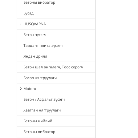
Бетоны вибратор
Бусад
HUSQVARNA
Бетон зүсэгч
Тавцант плита зүсэгч
Яндан дрилл
Бетон шал өнгөлөгч, Тоос сорогч
Босоо нягтруулагч
Motoro
Бетон / Асфальт зүсэгч
Хавтгай нягтруулагч
Бетоны нийвий
Бетоны вибратор