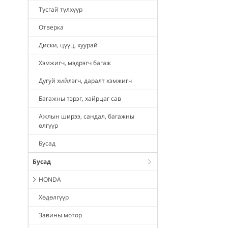
Тусгай түлхүүр
Отверка
Диски, цүүц, хуурай
Хэмжигч, мэдрэгч багаж
Дугуй хийлэгч, даралт хэмжигч
Багажны тэрэг, хайрцаг сав
Ажлын ширээ, сандал, багажны
өлгүүр
Бусад
Бусад
HONDA
Хөдөлгүүр
Завины мотор