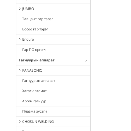
JUMBO
Тавцант гар тэрэг
Босоо гар тэрэг
Enduro
Гар ПО өргөгч
Гагнуурын аппарат
PANASONIC
Гагнуурын аппарат
Хагас автомат
Аргон гагнуур
Плазма зүсэгч
CHOSUN WELDING