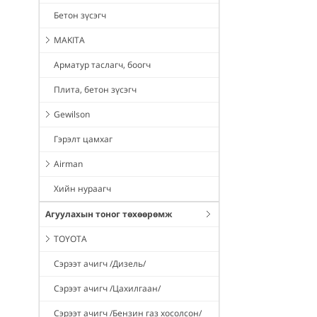
Бетон зүсэгч
MAKITA
Арматур таслагч, боогч
Плита, бетон зүсэгч
Gewilson
Гэрэлт цамхаг
Airman
Хийн нураагч
Агуулахын тоног төхөөрөмж
TOYOTA
Сэрээт ачигч /Дизель/
Сэрээт ачигч /Цахилгаан/
Сэрээт ачигч /Бензин газ хосолсон/