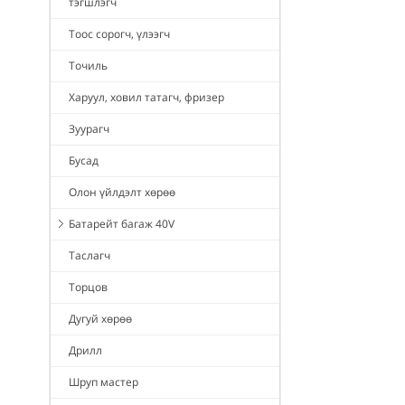
тэгшлэгч
Тоос сорогч, үлээгч
Точиль
Харуул, ховил татагч, фризер
Зуурагч
Бусад
Олон үйлдэлт хөрөө
Батарейт багаж 40V
Таслагч
Торцов
Дугуй хөрөө
Дрилл
Шруп мастер