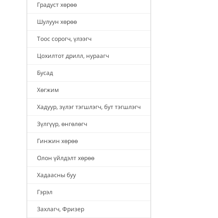
Градуст хөрөө
Шулуун хөрөө
Тоос сорогч, үлээгч
Цохилтот дрилл, нураагч
Бусад
Хөгжим
Хадуур, зүлэг тэгшлэгч, бут тэгшлэгч
Зүлгүүр, өнгөлөгч
Гинжин хөрөө
Олон үйлдэлт хөрөө
Хадаасны буу
Гэрэл
Захлагч, Фризер