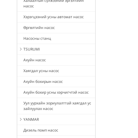
Халаалтын сүлжээний эргэлтийн
насос
Хэрэгцээний усны автомат насос
Өргөлтийн насос
Насосны станц
TSURUMI
Ахуйн насос
Хаягдал усны насос
Ахуйн бохирын насос
Ахуйн бохир усны хэрчигчтэй насос
Уул уурхайн зориулалттай хаягдал ус
зайлуулах насос
YANMAR
Дизель помп насос