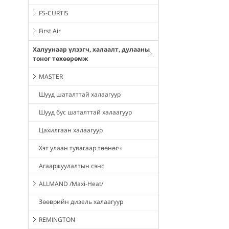
FS-CURTIS
First Air
Халуунаар үлээгч, халаалт, дулааны
тоног төхөөрөмж
MASTER
Шууд шаталттай халаагуур
Шууд бус шаталттай халаагуур
Цахилгаан халаагуур
Хэт улаан туяагаар төөнөгч
Агааржуулалтын сэнс
ALLMAND /Maxi-Heat/
Зөөврийн дизель халаагуур
REMINGTON