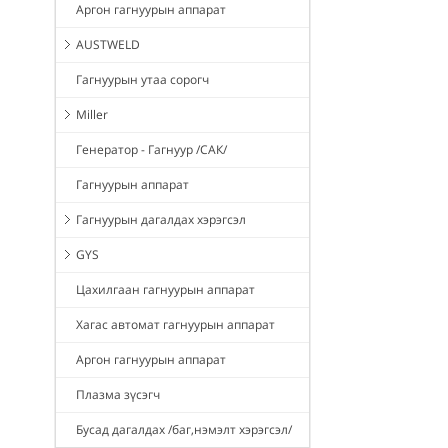
Аргон гагнуурын аппарат
AUSTWELD
Гагнуурын утаа сорогч
Miller
Генератор - Гагнуур /САК/
Гагнуурын аппарат
Гагнуурын дагалдах хэрэгсэл
GYS
Цахилгаан гагнуурын аппарат
Хагас автомат гагнуурын аппарат
Аргон гагнуурын аппарат
Плазма зүсэгч
Бусад дагалдах /баг,нэмэлт хэрэгсэл/