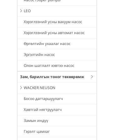
LEO
Хэрэглээний усны вакуум насос
Хэрэглээний усны автомат насос
Өргөлтийн ухаалаг насос
Эргэлтийн насос
Олон шатлалт хэвтээ насос
Зам, барилгын тоног төхөөрөмж
WACKER NEUSON
Босоо дагтаршуулагч
Хавтгай нягтруулагч
Замын индүү
Гэрэлт цамхаг