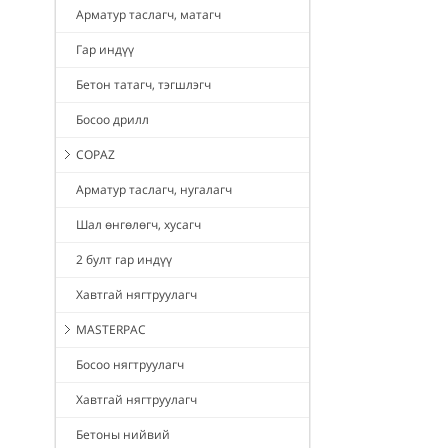
Арматур таслагч, матагч
Гар индүү
Бетон татагч, тэгшлэгч
Босоо дрилл
COPAZ
Арматур таслагч, нугалагч
Шал өнгөлөгч, хусагч
2 булт гар индүү
Хавтгай нягтруулагч
MASTERPAC
Босоо нягтруулагч
Хавтгай нягтруулагч
Бетоны нийвий