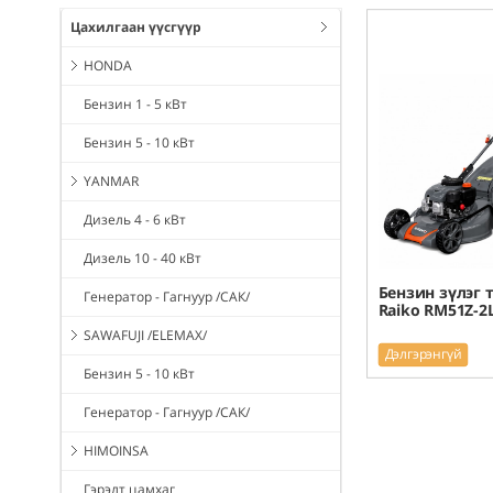
Цахилгаан үүсгүүр
HONDA
Бензин 1 - 5 кВт
Бензин 5 - 10 кВт
YANMAR
Дизель 4 - 6 кВт
Дизель 10 - 40 кВт
Бензин зүлэг 
Генератор - Гагнуур /САК/
Raiko RM51Z-2
SAWAFUJI /ELEMAX/
Дэлгэрэнгүй
Бензин 5 - 10 кВт
Генератор - Гагнуур /САК/
HIMOINSA
Гэрэлт цамхаг