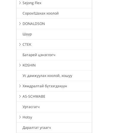
Sejong Flex
Сорох/Шахах хоолой
DONALDSON
Шүүр
CTEK
Батарей цэнэглэгч
KOSHIN
Ус дамжуулах хоолой, хошуу
Хямдралтай бүтээгдэхүүн
AS-SCHWABE
Уртасгагч
Hotsy
Даралтат угаагч