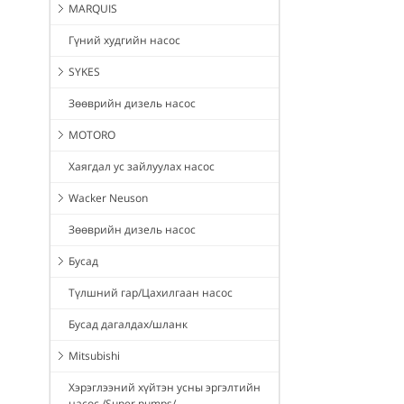
MARQUIS
Гүний худгийн насос
SYKES
Зөөврийн дизель насос
MOTORO
Хаягдал ус зайлуулах насос
Wacker Neuson
Зөөврийн дизель насос
Бусад
Түлшний гар/Цахилгаан насос
Бусад дагалдах/шланк
Mitsubishi
Хэрэглээний хүйтэн усны эргэлтийн
насос /Super pumps/