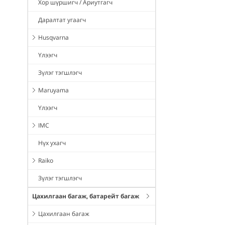
Хор шүршигч / Ариутгагч
Даралтат угаагч
Husqvarna
Үлээгч
Зүлэг тэгшлэгч
Maruyama
Үлээгч
IMC
Нүх ухагч
Raiko
Зүлэг тэгшлэгч
Цахилгаан багаж, батарейт багаж
Цахилгаан багаж