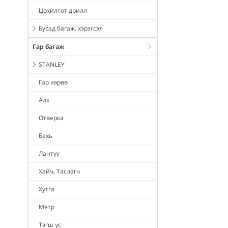
Цохилтот дрилл
Бусад багаж, хэрэгсэл
Гар багаж
STANLEY
Гар хөрөө
Алх
Отверка
Бахь
Лантуу
Хайч, Таслагч
Хутга
Метр
Тэгш ус