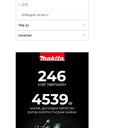
GYS
Албадан асаагч
Үер ус
inverter