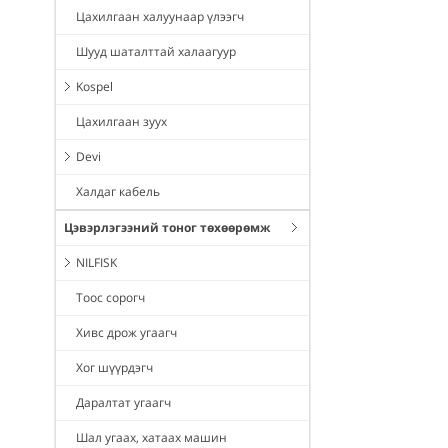
Цахилгаан халуунаар үлээгч
Шууд шаталттай халаагуур
Kospel
Цахилгаан зуух
Devi
Халдаг кабель
Цэвэрлэгээний тоног төхөөрөмж
NILFISK
Тоос сорогч
Хивс дрож угаагч
Хог шүүрдэгч
Даралтат угаагч
Шал угаах, хатаах машин