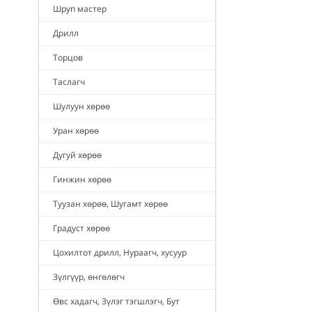
Шруп мастер
Дрилл
Торцов
Таслагч
Шулуун хөрөө
Уран хөрөө
Дугуй хөрөө
Гинжин хөрөө
Туузан хөрөө, Шугамт хөрөө
Градуст хөрөө
Цохилтот дрилл, Нураагч, хусуур
Зүлгүүр, өнгөлөгч
Өвс хадагч, Зүлэг тэгшлэгч, Бут