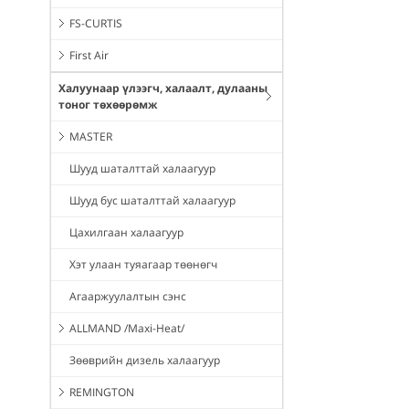
FS-CURTIS
First Air
Халуунаар үлээгч, халаалт, дулааны
тоног төхөөрөмж
MASTER
Шууд шаталттай халаагуур
Шууд бус шаталттай халаагуур
Цахилгаан халаагуур
Хэт улаан туяагаар төөнөгч
Агааржуулалтын сэнс
ALLMAND /Maxi-Heat/
Зөөврийн дизель халаагуур
REMINGTON