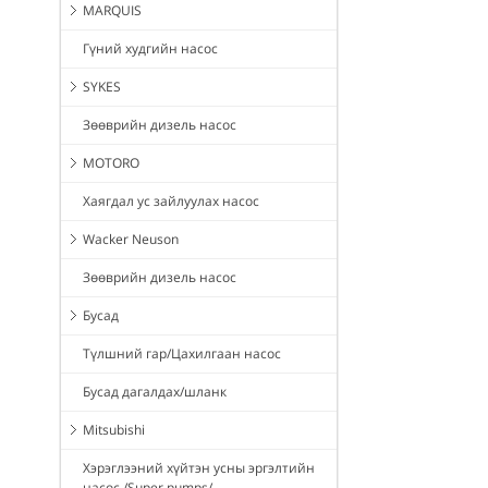
MARQUIS
Гүний худгийн насос
SYKES
Зөөврийн дизель насос
MOTORO
Хаягдал ус зайлуулах насос
Wacker Neuson
Зөөврийн дизель насос
Бусад
Түлшний гар/Цахилгаан насос
Бусад дагалдах/шланк
Mitsubishi
Хэрэглээний хүйтэн усны эргэлтийн
насос /Super pumps/