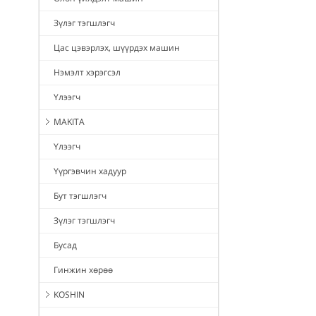
Зүлэг тэгшлэгч
Цас цэвэрлэх, шүүрдэх машин
Нэмэлт хэрэгсэл
Үлээгч
MAKITA
Үлээгч
Үүргэвчин хадуур
Бут тэгшлэгч
Зүлэг тэгшлэгч
Бусад
Гинжин хөрөө
KOSHIN