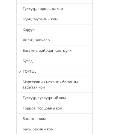
Түлхүүр, торцовны ком
Цүүц, хуурайны ком
Харуул
Диски, хавчаар
Багажны хайрцаг, сав, цүнх
Бусад
TOPTUL
Мэргэжлийн механик багажны
тэрэгтэй ком
Түлхүүр, түлхүүрний ком
Торцов, торцовны ком
Багажны ком
Бахь, бахины ком