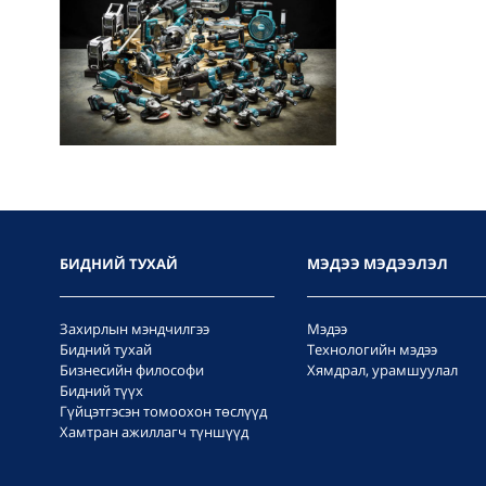
БИДНИЙ ТУХАЙ
МЭДЭЭ МЭДЭЭЛЭЛ
Захирлын мэндчилгээ
Мэдээ
Бидний тухай
Технологийн мэдээ
Бизнесийн философи
Хямдрал, урамшуулал
Бидний түүх
Гүйцэтгэсэн томоохон төслүүд
Хамтран ажиллагч түншүүд