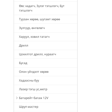
Өвс хадагч, Зүлэг тэгшлэгч, Бут
тэгшлэгч
Туузан хөрөө, шугамт хөрөө
Зүлгүүр, өнгөлөгч
Харуул, ховил татагч
Дрилл
Цохилтот дрилл, нураагч
Бусад
Олон үйлдэлт хөрөө
Хадаасны буу
Лазер тэгш ус,метр
Батарейт багаж 12V
Шруп мастер