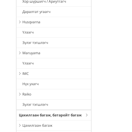
Хор шүршигч / Ариутгагч
Даралтат угаагч
Husqvarna
Үлээгч
Зүлэг тэгшлэгч
Maruyama
Үлээгч
IMC
Нүх ухагч
Raiko
Зүлэг тэгшлэгч
Цахилгаан багаж, батарейт багаж
Цахилгаан багаж