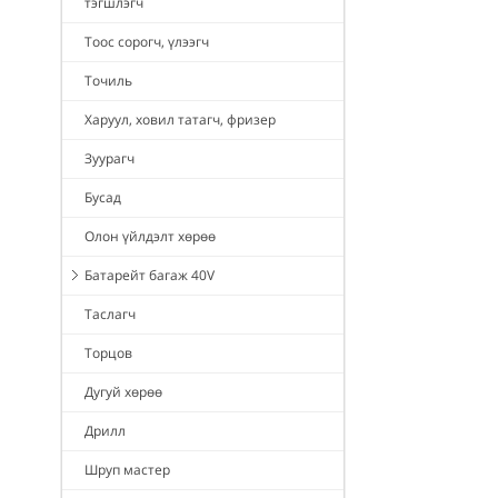
тэгшлэгч
Тоос сорогч, үлээгч
Точиль
Харуул, ховил татагч, фризер
Зуурагч
Бусад
Олон үйлдэлт хөрөө
Батарейт багаж 40V
Таслагч
Торцов
Дугуй хөрөө
Дрилл
Шруп мастер