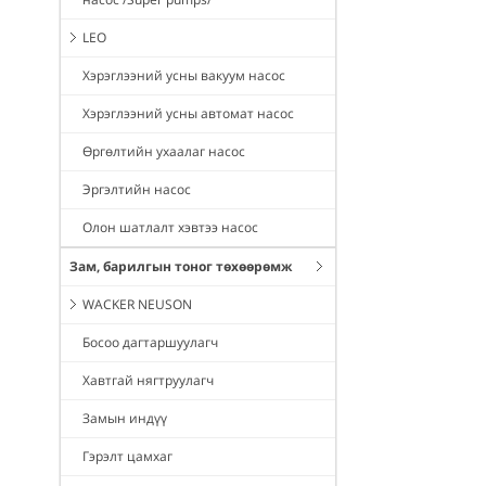
LEO
Хэрэглээний усны вакуум насос
Хэрэглээний усны автомат насос
Өргөлтийн ухаалаг насос
Эргэлтийн насос
Олон шатлалт хэвтээ насос
Зам, барилгын тоног төхөөрөмж
WACKER NEUSON
Босоо дагтаршуулагч
Хавтгай нягтруулагч
Замын индүү
Гэрэлт цамхаг