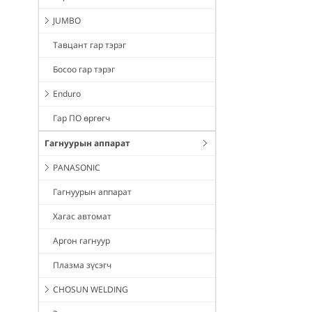
JUMBO
Тавцант гар тэрэг
Босоо гар тэрэг
Enduro
Гар ПО өргөгч
Гагнуурын аппарат
PANASONIC
Гагнуурын аппарат
Хагас автомат
Аргон гагнуур
Плазма зүсэгч
CHOSUN WELDING