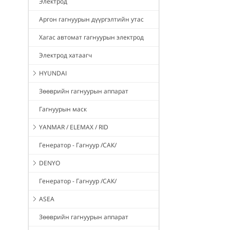
Электрод
Аргон гагнуурын дүүргэлтийн утас
Хагас автомат гагнуурын электрод
Электрод хатаагч
HYUNDAI
Зөөврийн гагнуурын аппарат
Гагнуурын маск
YANMAR / ELEMAX / RID
Генератор - Гагнуур /САК/
DENYO
Генератор - Гагнуур /САК/
ASEA
Зөөврийн гагнуурын аппарат