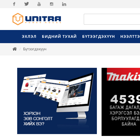
Facebook
Twitter
Youtube
Instagram
Linkedin
ЭХЛЭЛ
БИДНИЙ ТУХАЙ
БҮТЭЭГДЭХҮҮН
НЭЭЛТТ
Бүтээгдэхүүн
Previ