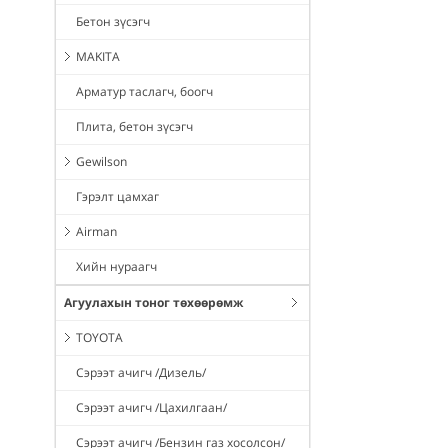
Бетон зүсэгч
MAKITA
Арматур таслагч, боогч
Плита, бетон зүсэгч
Gewilson
Гэрэлт цамхаг
Airman
Хийн нураагч
Агуулахын тоног төхөөрөмж
TOYOTA
Сэрээт ачигч /Дизель/
Сэрээт ачигч /Цахилгаан/
Сэрээт ачигч /Бензин газ хосолсон/