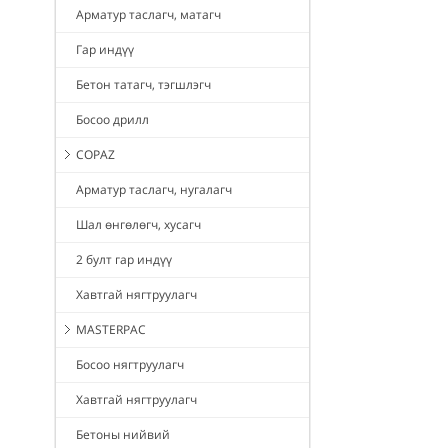
Арматур таслагч, матагч
Гар индүү
Бетон татагч, тэгшлэгч
Босоо дрилл
COPAZ
Арматур таслагч, нугалагч
Шал өнгөлөгч, хусагч
2 булт гар индүү
Хавтгай нягтруулагч
MASTERPAC
Босоо нягтруулагч
Хавтгай нягтруулагч
Бетоны нийвий