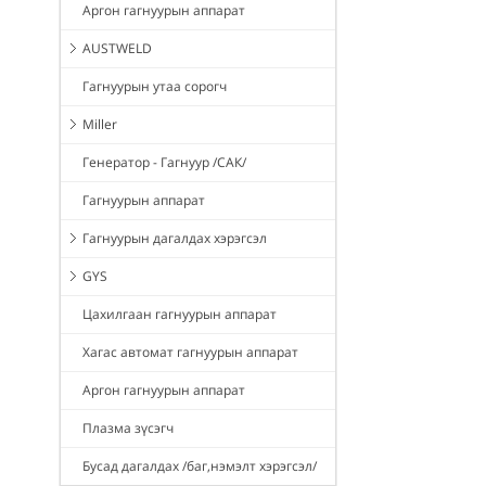
Аргон гагнуурын аппарат
AUSTWELD
Гагнуурын утаа сорогч
Miller
Генератор - Гагнуур /САК/
Гагнуурын аппарат
Гагнуурын дагалдах хэрэгсэл
GYS
Цахилгаан гагнуурын аппарат
Хагас автомат гагнуурын аппарат
Аргон гагнуурын аппарат
Плазма зүсэгч
Бусад дагалдах /баг,нэмэлт хэрэгсэл/