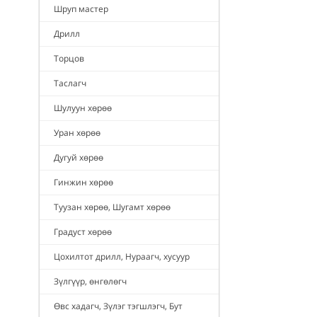
Шруп мастер
Дрилл
Торцов
Таслагч
Шулуун хөрөө
Уран хөрөө
Дугуй хөрөө
Гинжин хөрөө
Туузан хөрөө, Шугамт хөрөө
Градуст хөрөө
Цохилтот дрилл, Нураагч, хусуур
Зүлгүүр, өнгөлөгч
Өвс хадагч, Зүлэг тэгшлэгч, Бут