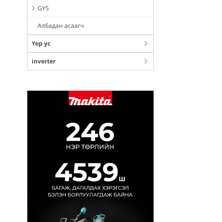
GYS
Албадан асаагч
Үер ус
inverter