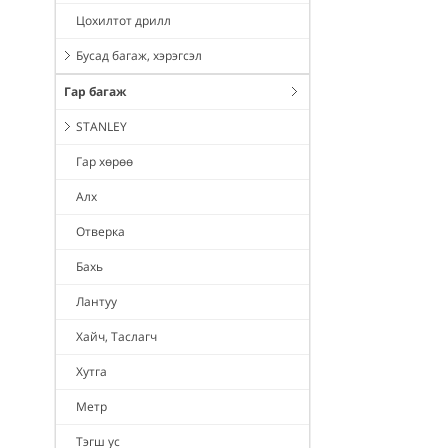
Цохилтот дрилл
Бусад багаж, хэрэгсэл
Гар багаж
STANLEY
Гар хөрөө
Алх
Отверка
Бахь
Лантуу
Хайч, Таслагч
Хутга
Метр
Тэгш ус