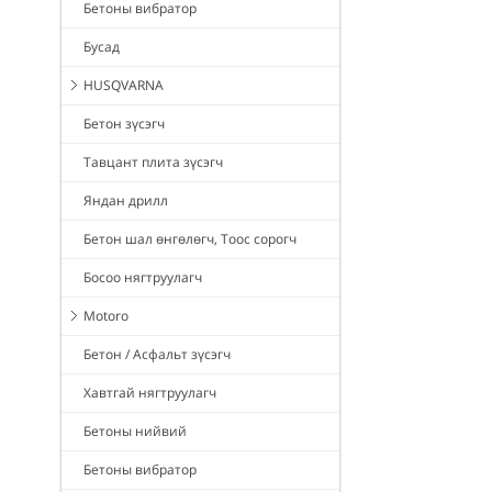
Бетоны вибратор
Бусад
HUSQVARNA
Бетон зүсэгч
Тавцант плита зүсэгч
Яндан дрилл
Бетон шал өнгөлөгч, Тоос сорогч
Босоо нягтруулагч
Motoro
Бетон / Асфальт зүсэгч
Хавтгай нягтруулагч
Бетоны нийвий
Бетоны вибратор