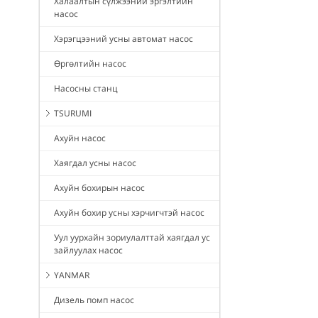
Халаалтын сүлжээний эргэлтийн
насос
Хэрэгцээний усны автомат насос
Өргөлтийн насос
Насосны станц
TSURUMI
Ахуйн насос
Хаягдал усны насос
Ахуйн бохирын насос
Ахуйн бохир усны хэрчигчтэй насос
Уул уурхайн зориулалттай хаягдал ус
зайлуулах насос
YANMAR
Дизель помп насос