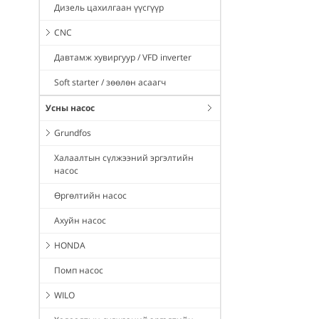
Дизель цахилгаан үүсгүүр
CNC
Давтамж хувиргуур / VFD inverter
Soft starter / зөөлөн асаагч
Усны насос
Grundfos
Халаалтын сүлжээний эргэлтийн
насос
Өргөлтийн насос
Ахуйн насос
HONDA
Помп насос
WILO