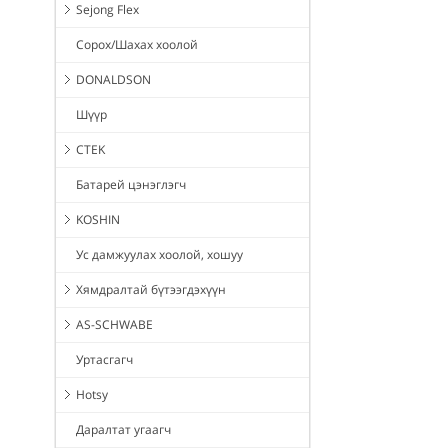
Sejong Flex
Сорох/Шахах хоолой
DONALDSON
Шүүр
CTEK
Батарей цэнэглэгч
KOSHIN
Ус дамжуулах хоолой, хошуу
Хямдралтай бүтээгдэхүүн
AS-SCHWABE
Уртасгагч
Hotsy
Даралтат угаагч