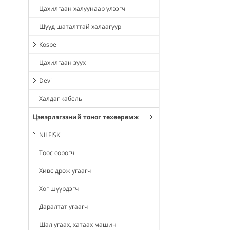
Цахилгаан халуунаар үлээгч
Шууд шаталттай халаагуур
Kospel
Цахилгаан зуух
Devi
Халдаг кабель
Цэвэрлэгээний тоног төхөөрөмж
NILFISK
Тоос сорогч
Хивс дрож угаагч
Хог шүүрдэгч
Даралтат угаагч
Шал угаах, хатаах машин