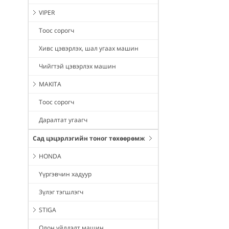
VIPER
Тоос сорогч
Хивс цэвэрлэх, шал угаах машин
Чийгтэй цэвэрлэх машин
MAKITA
Тоос сорогч
Даралтат угаагч
Сад цэцэрлэгийн тоног төхөөрөмж
HONDA
Үүргэвчин хадуур
Зүлэг тэгшлэгч
STIGA
Олон үйлдэлт машин