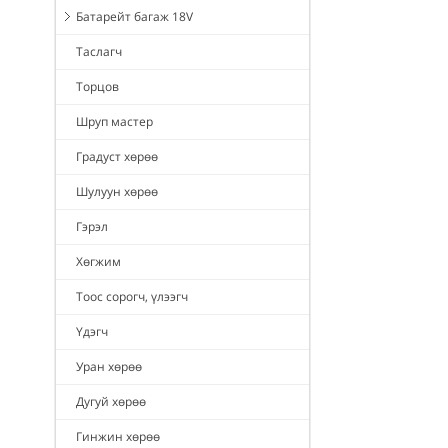
Батарейт багаж 18V
Таслагч
Торцов
Шруп мастер
Градуст хөрөө
Шулуун хөрөө
Гэрэл
Хөгжим
Тоос сорогч, үлээгч
Үдэгч
Уран хөрөө
Дугуй хөрөө
Гинжин хөрөө