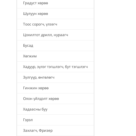
Градуст хөрөө
Шулуун хөрөө
Тоос сорогч, үлээгч
Цохилтот дрилл, нураагч
Бусад
Хөгжим
Хадуур, зүлэг тэгшлэгч, бут тэгшлэгч
Зүлгүүр, өнгөлөгч
Гинжин хөрөө
Олон үйлдэлт хөрөө
Хадаасны буу
Гэрэл
Захлагч, Фризер