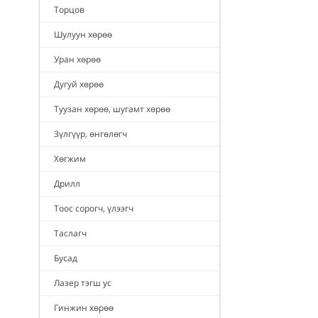
Торцов
Шулуун хөрөө
Уран хөрөө
Дугуй хөрөө
Туузан хөрөө, шугамт хөрөө
Зүлгүүр, өнгөлөгч
Хөгжим
Дрилл
Тоос сорогч, үлээгч
Таслагч
Бусад
Лазер тэгш ус
Гинжин хөрөө