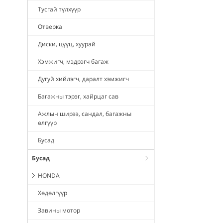
Тусгай түлхүүр
Отверка
Диски, цүүц, хуурай
Хэмжигч, мэдрэгч багаж
Дугуй хийлэгч, даралт хэмжигч
Багажны тэрэг, хайрцаг сав
Ажлын ширээ, сандал, багажны
өлгүүр
Бусад
Бусад
HONDA
Хөдөлгүүр
Завины мотор