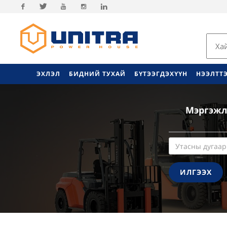
Facebook
Twitter
Youtube
Instagram
Linkedin
ЭХЛЭЛ
БИДНИЙ ТУХАЙ
БҮТЭЭГДЭХҮҮН
НЭЭЛТТ
Мэргэжл
ИЛГЭЭХ