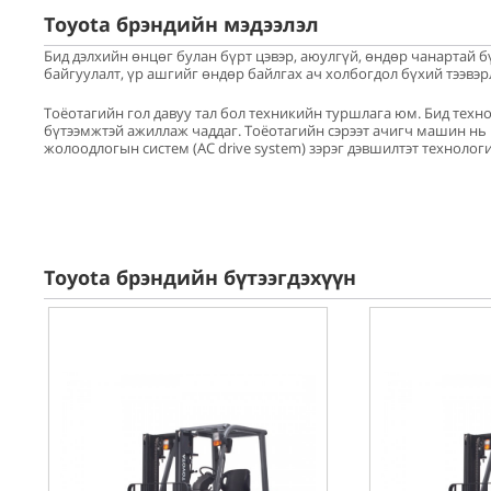
Toyota брэндийн мэдээлэл
Бид дэлхийн өнцөг булан бүрт цэвэр, аюулгүй, өндөр чанартай б
байгуулалт, үр ашгийг өндөр байлгах ач холбогдол бүхий тээвэр
Тоёотагийн гол давуу тал бол техникийн туршлага юм. Бид тех
бүтээмжтэй ажиллаж чаддаг. Тоёотагийн сэрээт ачигч машин нь 
жолоодлогын систем (AC drive system) зэрэг дэвшилтэт технолог
Toyota брэндийн бүтээгдэхүүн