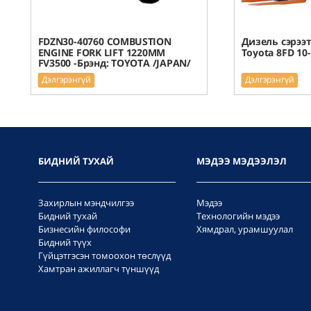
FDZN30-40760 COMBUSTION
Дизель сэрээт
ENGINE FORK LIFT 1220MM
Toyota 8FD 10
FV3500 -Брэнд: TOYOTA /JAPAN/
Дэлгэрэнгүй
Дэлгэрэнгүй
БИДНИЙ ТУХАЙ
МЭДЭЭ МЭДЭЭЛЭЛ
Захирлын мэндчилгээ
Мэдээ
Бидний тухай
Технологийн мэдээ
Бизнесийн философи
Хямдрал, урамшуулал
Бидний түүх
Гүйцэтгэсэн томоохон төслүүд
Хамтран ажиллагч түншүүд