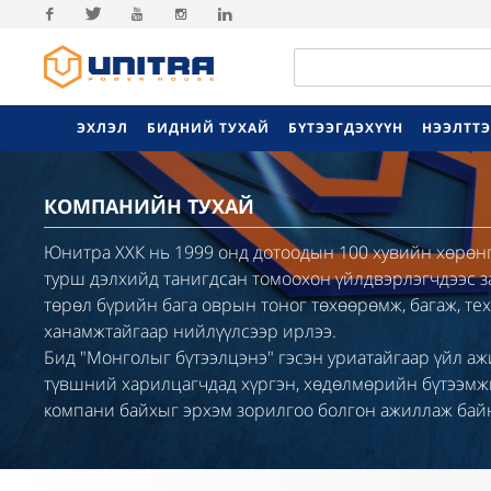
Facebook
Twitter
Youtube
Instagram
Linkedin
ЭХЛЭЛ
БИДНИЙ ТУХАЙ
БҮТЭЭГДЭХҮҮН
НЭЭЛТТ
КОМПАНИЙН ТУХАЙ
Юнитра ХХК нь 1999 онд дотоодын 100 хувийн хөрөнгө
турш дэлхийд танигдсан томоохон үйлдвэрлэгчдээс зам 
төрөл бүрийн бага оврын тоног төхөөрөмж, багаж, тех
ханамжтайгаар нийлүүлсээр ирлээ.
Бид "Монголыг бүтээлцэнэ" гэсэн уриатайгаар үйл аж
түвшний харилцагчдад хүргэн, хөдөлмөрийн бүтээмжи
компани байхыг эрхэм зорилгоо болгон ажиллаж бай