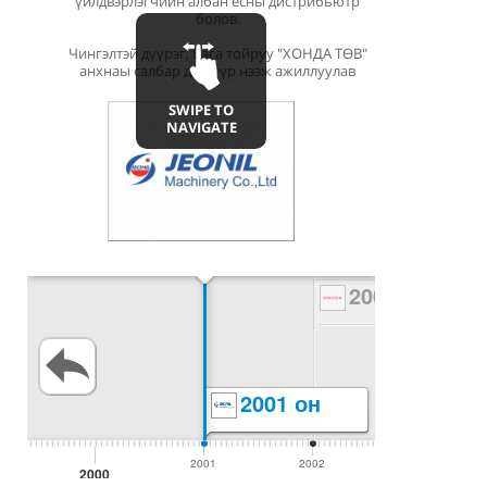
үйлдвэрлэгчийн албан ёсны дистрибьютр
хөдөлг
болов.
үйлдвэ
Чингэлтэй дүүрэг, Бага тойруу "ХОНДА ТӨВ"
анхнаы салбар дэлгүүр нээж ажиллуулав
SWIPE TO
NAVIGATE
2002 он
20
2001 он
2001
2002
2003
2000