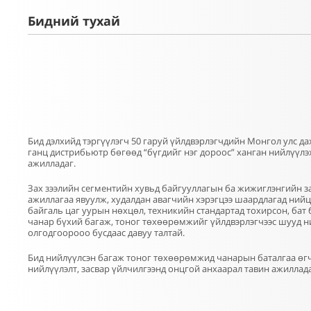
Бидний тухай
Бид дэлхийд тэргүүлэгч 50 гаруй үйлдвэрлэгчдийн Монгол улс д
ганц дистрибьютр бөгөөд “бүгдийг нэг дороос” ханган нийлүүл
ажилладаг.
Зах зээлийн сегментийн хувьд байгууллагын ба жижиглэнгийн за
ажиллагаа явуулж, худалдан авагчийн хэрэгцээ шаардлагад ний
байгаль цаг уурын нөхцөл, техникийн стандартад тохирсон, бат б
чанар бүхий багаж, тоног төхөөрөмжийг үйлдвэрлэгчээс шууд 
олгодгоорооо бусдаас давуу талтай.
Бид нийлүүлсэн багаж тоног төхөөрөмжид чанарын баталгаа өгч,
нийлүүлэлт, засвар үйлчилгээнд онцгой анхаарал тавин ажиллад