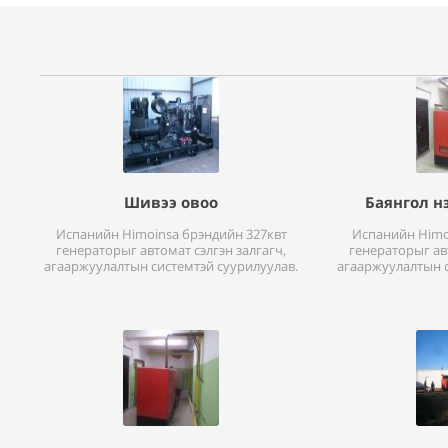
Шивээ овоо
Баянгол н
Испанийн Himoinsa брэндийн 327квт
Испанийн Himo
генераторыг автомат сэлгэн залгагч,
генераторыг авт
агааржуулалтын системтэй суурилуулав.
агааржуулалтын с