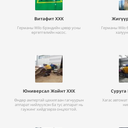
Витафит ХХК
Жигүүр
Германы Wilo брэндийн цэвэр усны
Германы Wilo 
өргөтгөлийн насос.
халуун
Юниверсал Жойнт ХХК
Суруга
Өндөр ампертай цахилгаан гагнуурын
Хагас автомат
аппарат нийлүүлсэн ба тус аппарат нь
ни
гаужинг хийдгээрээ онцлогтой.