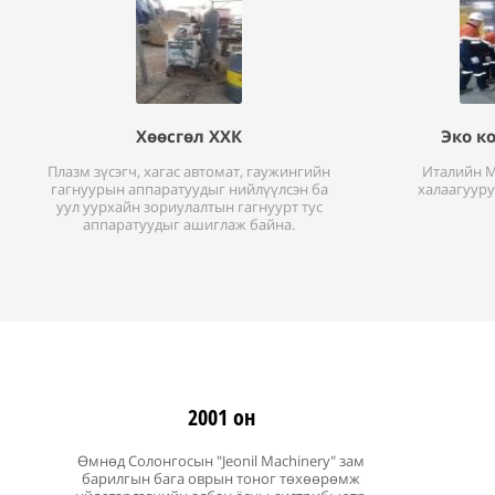
Хөөсгөл ХХК
Эко к
Плазм зүсэгч, хагас автомат, гаужингийн
Италийн M
гагнуурын аппаратуудыг нийлүүлсэн ба
халаагууру
уул уурхайн зориулалтын гагнуурт тус
аппаратуудыг ашиглаж байна.
2001
2001 он
Өмнөд Солонгосын "Jeonil Machinery" зам
барилгын бага оврын тоног төхөөрөмж
Япон