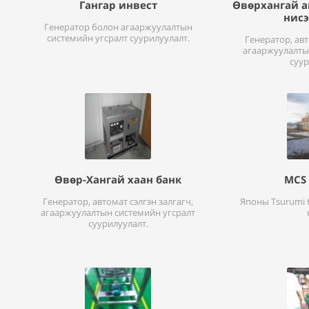
Гангар инвест
Өвөрхангай 
нисэ
Генератор болон агааржуулалтын
системийн угсралт суурилуулалт.
Генератор, авт
агааржуулалты
суур
Өвөр-Хангай хаан банк
MCS 
Генератор, автомат сэлгэн залгагч,
Японы Tsurumi
агааржуулалтын системийн угсралт
суурилуулалт.