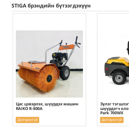
STIGA брэндийн бүтээгдэхүүн
Цас цэвэрлэх, шүүрдэх машин
Зүлэг тэгшлэг
RAIKO R-800A
шүүрдэгч олон
Park 700WX
Дэлгэрэнгүй
Дэлгэрэнгүй