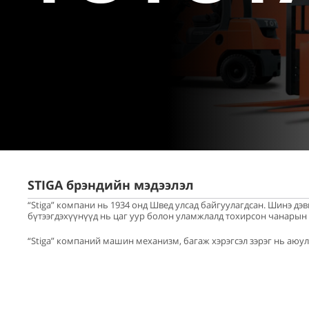
STIGA брэндийн мэдээлэл
“Stiga” компани нь 1934 онд Швед улсад байгуулагдсан. Шинэ д
бүтээгдэхүүнүүд нь цаг уур болон уламжлалд тохирсон чанарын 
“Stiga” компаний машин механизм, багаж хэрэгсэл зэрэг нь аюу