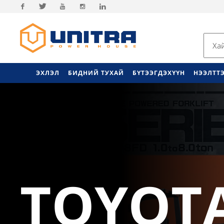
Facebook
Twitter
Youtube
Instagram
Linkedin
ЭХЛЭЛ
БИДНИЙ ТУХАЙ
БҮТЭЭГДЭХҮҮН
НЭЭЛТТ
TOYOT