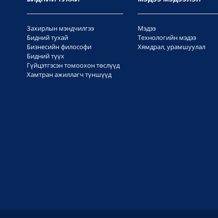
Захирлын мэндчилгээ
Мэдээ
Бидний тухай
Технологийн мэдээ
Бизнесийн философи
Хямдрал, урамшуулал
Бидний түүх
Гүйцэтгэсэн томоохон төслүүд
Хамтран ажиллагч түншүүд