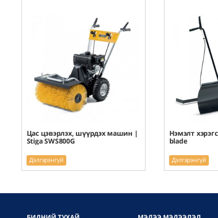
Цас цэвэрлэх, шүүрдэх машин |
Нэмэлт хэрэгс
Stiga SWS800G
blade
Дэлгэрэнгүй
Дэлгэрэнгүй
БИДНИЙ ТУХАЙ
МЭДЭЭ МЭДЭЭЛЭЛ