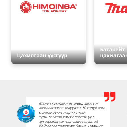
Батарейт
Цахилгаан үүсгүүр
цахилгаа
Манай компанийн хувьд хамтын
ажиллагаагаа эхлүүлээд 10 гаруй жил
болжээ. Ажлын эрч хүчтэй,
туршлагатай хамт олонтой урт
хугацааны хамтын ажиллагаатай
байгаадаа талархаж байна. Цаашид