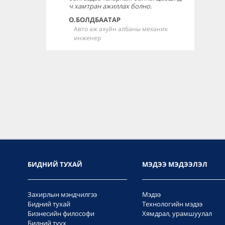
ч хамтран ажиллах болно.
О.БОЛДБААТАР
Авто аж ахуйн албаны механик
инженер
БИДНИЙ ТУХАЙ
МЭДЭЭ МЭДЭЭЛЭЛ
Захирлын мэндчилгээ
Мэдээ
Бидний тухай
Технологийн мэдээ
Бизнесийн философи
Хямдрал, урамшуулал
Бидний түүх