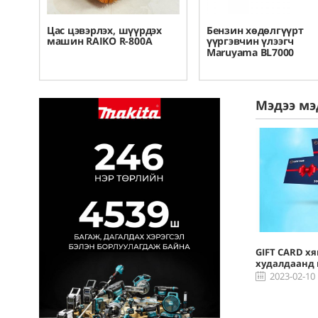
х
Бензин хөдөлгүүрт
Бензин хөдөлгүүрт
үүргэвчин үлээгч
үүргэвчин үлээгч
Maruyama BL7000
Maruyama BL9000
Мэдээ мэ
Дэлгэрэнгүй
Дэлгэрэнгүй
GIFT CARD х
худалдаанд 
2023-02-10