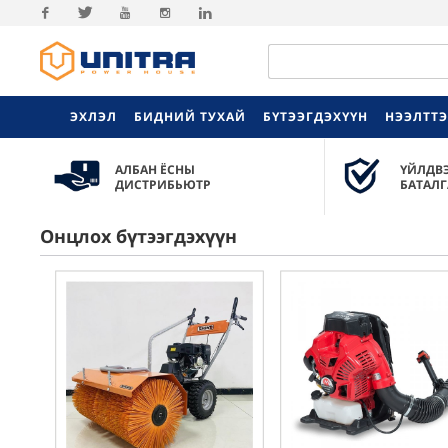
Facebook
Twitter
Youtube
Instagram
Linkedin
ЭХЛЭЛ
БИДНИЙ ТУХАЙ
БҮТЭЭГДЭХҮҮН
НЭЭЛТТ
АЛБАН ЁСНЫ
ҮЙЛДВ
ДИСТРИБЬЮТР
БАТАЛГ
Онцлох бүтээгдэхүүн