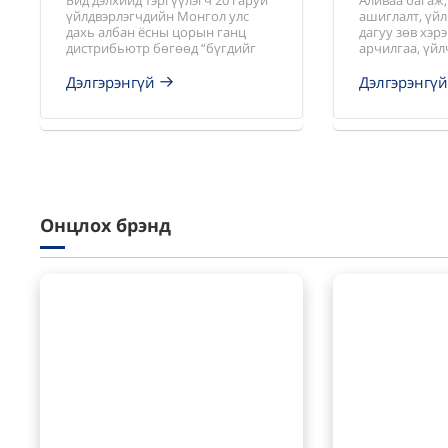
Бид дэлхийд тэргүүлэгч 20 гаруй
Аливаа багаж,
үйлдвэрлэгчдийн Монгол улс
ашиглалт, үй
дахь албан ёсны цорын ганц
дагуу зөв хэр
дистрибьютр бөгөөд “бүгдийг
арчилгаа, үйл
нэг дороос” ханган нийлүүлэх
байх нь тухай
зарчмыг баримтлан ажилладаг.
хэрэгслийн хэ
Дэлгэрэнгүй
Дэлгэрэнгү
ажиллагааг ха
ашиглалтын ху
Онцлох брэнд