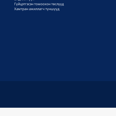
Гүйцэтгэсэн томоохон төслүүд
Хамтран ажиллагч түншүүд