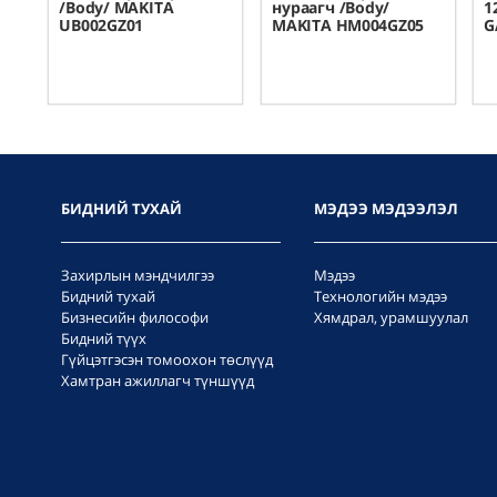
TA
/Body/ MAKITA
нураагч /Body/
1
UB002GZ01
MAKITA HM004GZ05
G
Дэлгэрэнгүй
Дэлгэрэнгүй
Дэ
БИДНИЙ ТУХАЙ
МЭДЭЭ МЭДЭЭЛЭЛ
Захирлын мэндчилгээ
Мэдээ
Бидний тухай
Технологийн мэдээ
Бизнесийн философи
Хямдрал, урамшуулал
Бидний түүх
Гүйцэтгэсэн томоохон төслүүд
Хамтран ажиллагч түншүүд