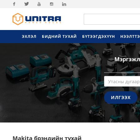
Facebook
Twitter
Youtube
Instagram
Linkedin
ЭХЛЭЛ
БИДНИЙ ТУХАЙ
БҮТЭЭГДЭХҮҮН
НЭЭЛТТ
Мэргэжл
ИЛГЭЭХ
Makita брэндийн тухай