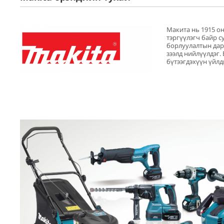
Макита нь 1915 он
тэргүүлэгч байр с
борлуулалтын дара
зээлд нийлүүлдэг.
бүтээгдэхүүн үйлд