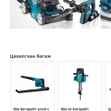
Цахилгаан багаж
ү/
40в Батарейт үлээгч
40в х2 Батарейт
Ц