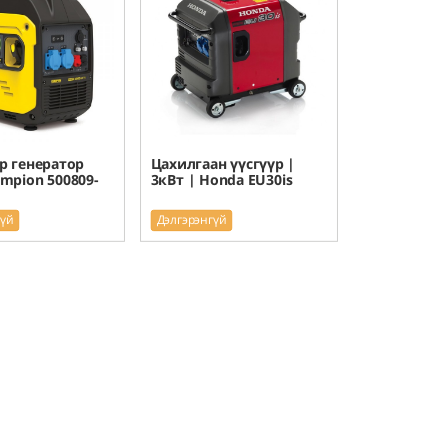
р генератор
Цахилгаан үүсгүүр |
mpion 500809-
3кВт | Honda EU30is
гүй
Дэлгэрэнгүй