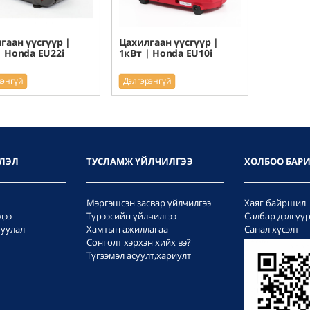
гаан үүсгүүр |
Цахилгаан үүсгүүр |
| Honda EU22i
1кВт | Honda EU10i
рэнгүй
Дэлгэрэнгүй
ЛЭЛ
ТУСЛАМЖ ҮЙЛЧИЛГЭЭ
ХОЛБОО БАР
Мэргэшсэн засвар үйлчилгээ
Хаяг байршил
дээ
Түрээсийн үйлчилгээ
Салбар дэлгүү
уулал
Хамтын ажиллагаа
Санал хүсэлт
Сонголт хэрхэн хийх вэ?
Түгээмэл асуулт,хариулт