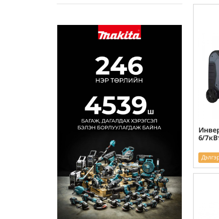
Инвер
6/7кВ
Дэлгэ