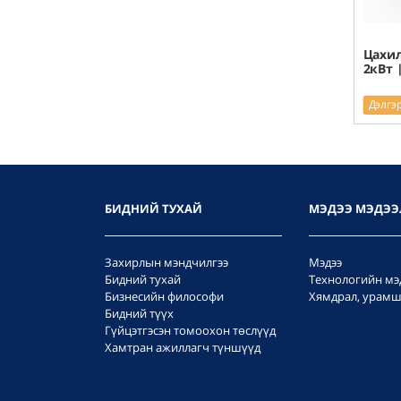
Цахил
2кВт 
Дэлгэ
БИДНИЙ ТУХАЙ
МЭДЭЭ МЭДЭЭ
Захирлын мэндчилгээ
Мэдээ
Бидний тухай
Технологийн мэ
Бизнесийн философи
Хямдрал, урамш
Бидний түүх
Гүйцэтгэсэн томоохон төслүүд
Хамтран ажиллагч түншүүд