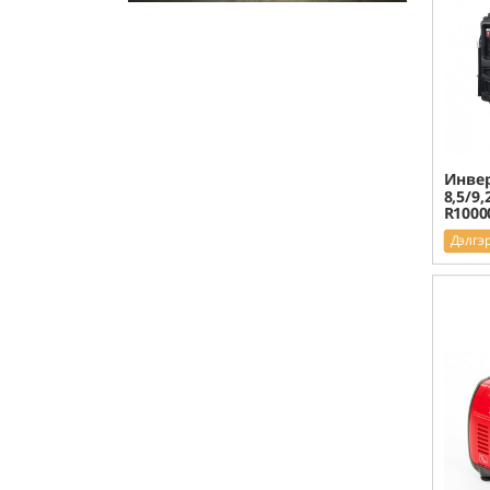
Инвер
8,5/9,
R1000
Дэлгэ