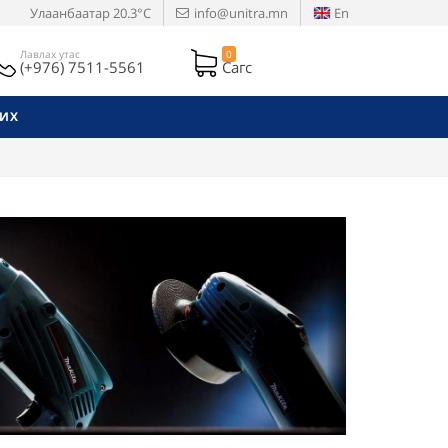
Улаанбаатар
20.3°C
info@unitra.mn
En
Лавлах утас
0
(+976) 7511-5561
Сагс
РИХ
Next