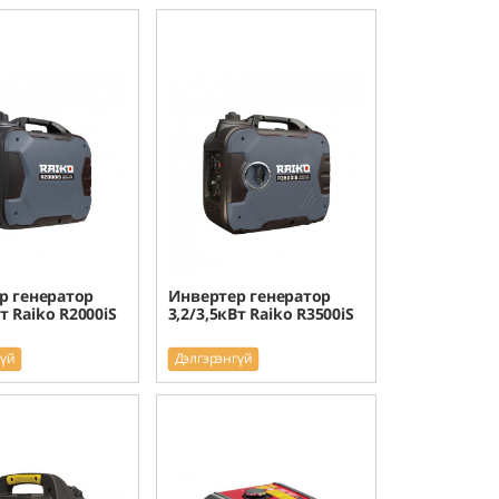
р генератор
Инвертер генератор
т Raiko R2000iS
3,2/3,5кВт Raiko R3500iS
гүй
Дэлгэрэнгүй