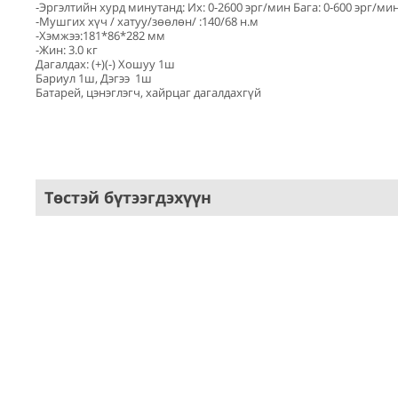
-Эргэлтийн хурд минутанд: Их: 0-2600 эрг/мин 
-Мушгих хүч / хатуу/зөөлөн/ :140/68 
-Хэмжээ:181*86*282 мм
-Жин: 3.0 кг
Дагалдах: (+)(-) Хошуу 1ш
Бариул 1ш, Дэгээ 1ш
Батарей, цэнэглэгч, хайрцаг дагалдахгүй
Төстэй бүтээгдэхүүн