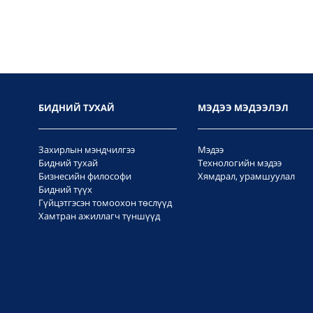
БИДНИЙ ТУХАЙ
МЭДЭЭ МЭДЭЭЛЭЛ
Захирлын мэндчилгээ
Мэдээ
Бидний тухай
Технологийн мэдээ
Бизнесийн философи
Хямдрал, урамшуулал
Бидний түүх
Гүйцэтгэсэн томоохон төслүүд
Хамтран ажиллагч түншүүд