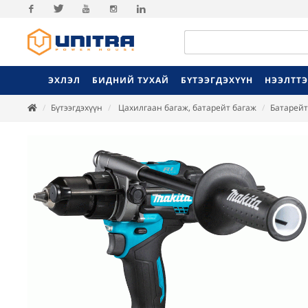
Facebook
Twitter
Youtube
Instagram
Linkedin
ЭХЛЭЛ
БИДНИЙ ТУХАЙ
БҮТЭЭГДЭХҮҮН
НЭЭЛТТ
Бүтээгдэхүүн
Цахилгаан багаж, батарейт багаж
Батарейт