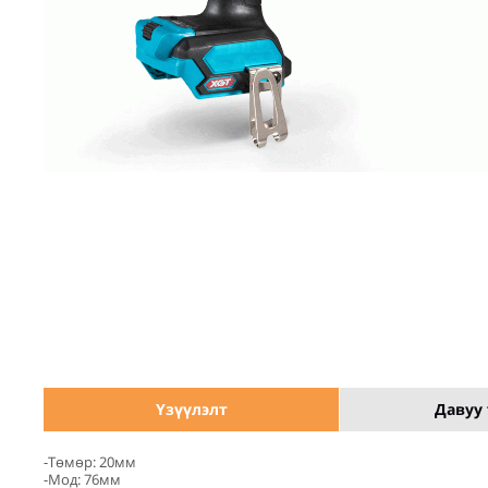
Үзүүлэлт
Давуу 
-Төмөр: 20мм
-Мод: 76м