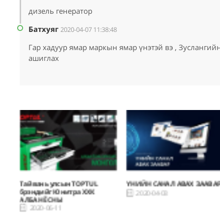
дизель генератор
Батхуяг
2020-04-07 11:38:48
Гар хадуур ямар маркын ямар үнэтэй вэ , Зуслангийн
ашиглах
Тайвань улсын TOPTUL
ҮНИЙН САНАЛ АВАХ ЗААВА
брэндийг Юнитра ХХК
2020-04-03
АЛБАН ЁСНЫ
ДИСТРИБЬЮТЕРИЙН
2020-06-11
эрхтэйгээр оруулж ирлээ