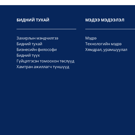
БИДНИЙ ТУХАЙ
МЭДЭЭ МЭДЭЭЛЭЛ
Захирлын мэндчилгээ
Мэдээ
Бидний тухай
Технологийн мэдээ
Бизнесийн философи
Хямдрал, урамшуулал
Бидний түүх
Гүйцэтгэсэн томоохон төслүүд
Хамтран ажиллагч түншүүд