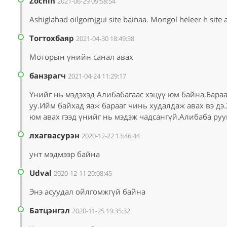
Zochin
2021-06-29 09:58:54
Ashiglahad oilgomjgui site bainaa. Mongol heleer h site
Тогтохбаяр
2021-04-30 18:49:38
Моторын үнийн санал авах
банзрагч
2021-04-24 11:29:17
Үнийг нь мэдэхэд Алибабагаас хэцүү юм байна,Бара
уу.Ийм байхад яаж барааг чинь худалдаж авах вэ дэ
юм авах гээд үнийг нь мэдэж чадсангүй.Алибаба рууг
лхагвасурэн
2020-12-22 13:46:44
унт мэдмээр байна
Udval
2020-12-11 20:08:45
Энэ асуудал ойлгомжгүй байна
Батцэнгэл
2020-11-25 19:35:32