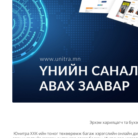
Эрхэм харилцагч та бүхэ
Юнитра ХХК-ийн тоног төхөөрөмж багаж хэрэгслийн онлайн дэлг