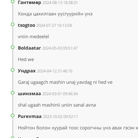
Гантөмөр
2024-08-13 18:38:31
Хонда цахилгаан үүсгүүрийн үнэ
tsogtoo
2024-07-27 16:13:58
vniin medeelel
Boldaatar
2024-05-03 09:51:47
Hed we
Ундрах
2024-04-12 21:46:16
Garaj ugaagch mashin unaj yavdag ni hed ve
шинэмаа
2024-03-01 09:46:34
shal ugaah mashinii uniin sanal avna
Purevmaa
2023-10-02 09:52:11
Нойтон болон хуурай тоос сорогчны үнэ авах гэсэн