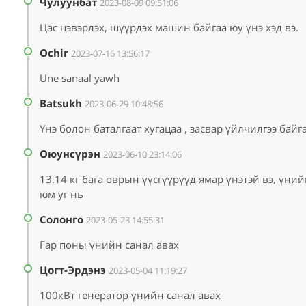
Чулуунбат
2023-08-09 09:51:06
Цас цэвэрлэх, шүүрдэх машин байгаа юу үнэ хэд вэ.
Ochir
2023-07-16 13:56:17
Une sanaal yawh
Batsukh
2023-06-29 10:48:56
Үнэ болон баталгаат хугацаа , засвар үйлчилгээ байга
Оюунсүрэн
2023-06-10 23:14:06
13.14 кг бага оврын үүсгүүрүүд ямар үнэтэй вэ, үни
юм уг нь
Солонго
2023-05-23 14:55:31
Гар поны үнийн санал авах
Цогт-Эрдэнэ
2023-05-04 11:19:27
100кВт генератор үнийн санал авах