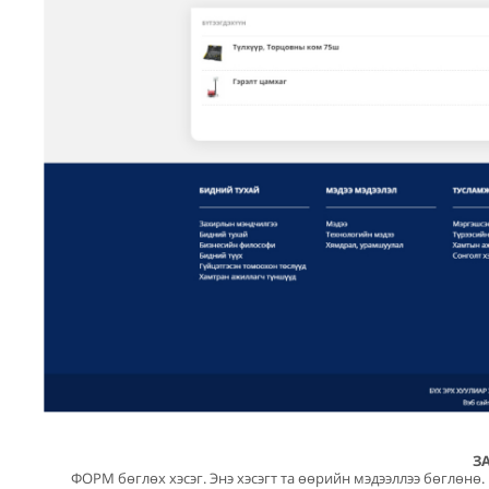
З
ФОРМ бөглөх хэсэг. Энэ хэсэгт та өөрийн мэдээллээ бөглө