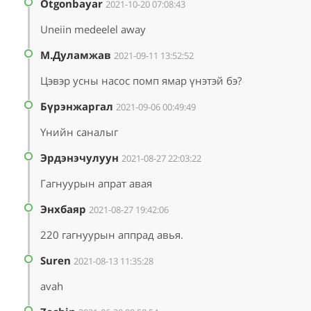
Otgonbayar
2021-10-20 07:08:43
Uneiin medeelel away
М.Дуламжав
2021-09-11 13:52:52
Цэвэр усны насос помп ямар үнэтэй бэ?
Бүрэнжаргал
2021-09-06 00:49:49
Үнийн саналыг
Эрдэнэчулуун
2021-08-27 22:03:22
Гагнуурын апрат авая
Энхбаяр
2021-08-27 19:42:06
220 гагнуурын аппрад авья.
Suren
2021-08-13 11:35:28
avah