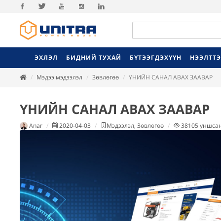
Facebook
Twitter
Youtube
Instagram
Linkedin
ЭХЛЭЛ
БИДНИЙ ТУХАЙ
БҮТЭЭГДЭХҮҮН
НЭЭЛТТ
Мэдээ мэдээлэл
Зөвлөгөө
ҮНИЙН САНАЛ АВАХ ЗААВАР
ҮНИЙН САНАЛ АВАХ ЗААВАР
Anar
2020-04-03
Мэдээлэл, Зөвлөгөө
38105
уншса