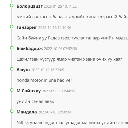
Болорцэцэг
2023-01-25 10:41:22
миний сонгосон барааны үнийн санал хэрэгтэй бай
Ганзориг
2022-12-16 12:10:46
Сайн байна уу Гадаа гэрэлтүүлэг талаар үнийн мэдээ
Бямбадорж
2022-10-26 07:52:36
Цахилгаан үүсгүүр ямар үнэтэй хаана очих уу хаяг
Аюуш
2022-10-12 16:33:05
honda motoriin une hed ve?
М.Сайнхүү
2022-09-22 11:44:05
үнийн санал авах
Мандала
2022-07-18 21:50:09
Nilfisk унаад явдаг шал угаадаг машины үнийн сана