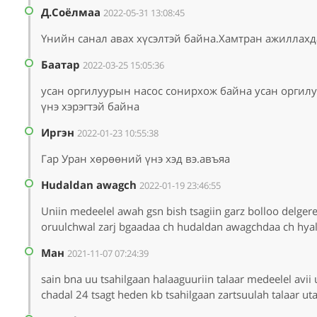
Д.Соёлмаа
2022-05-31 13:08:45
Үнийн санал авах хүсэлтэй байна.Хамтран ажиллахд
Баатар
2022-03-25 15:05:36
усан оргилуурын насос сонирхож байна усан оргил
үнэ хэрэгтэй байна
Иргэн
2022-01-23 10:55:38
Гар Уран хөрөөний үнэ хэд вэ.авъяа
Hudaldan awagch
2022-01-19 23:46:55
Uniin medeelel awah gsn bish tsagiin garz bolloo delger
oruulchwal zarj bgaadaa ch hudaldan awagchdaa ch hyal
Ман
2021-11-07 07:24:39
sain bna uu tsahilgaan halaaguuriin talaar medeelel avi
chadal 24 tsagt heden kb tsahilgaan zartsuulah talaar u