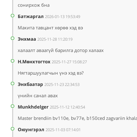
сонирхож бна
Батжаргал
2026-01-13 19:53:49
Макита тавцант хөрөө хэд вэ
Энхмаа
2025-11-28 11:20:19
халаалт аваагүй барилга дотор халаах
Н.Мөнхтогтох
2025-11-27 15:08:27
Нягтаршуулагчын үнэ хэд вэ?
Энхбаатар
2025-11-23 22:34:53
үнийн санал авах
Munkhdelger
2025-11-12 12:40:54
Master brendiin bv110e, bv77e, b150ced zagvariin khala
Oюунгэрэл
2025-11-03 07:14:01