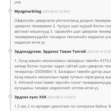
une
Myagmarbileg
2025-09-22 16:39:51
Оффисийн цэвэрлэгээ үйлчилгээнд доорхи төхөөрөм
цэвэрлэх төхөөрөмж 2. Чулуун шал хуурай болон но
автомат машинууд 3. гаражийн шал цэвэрлэх төхөөр
төхөөрөмжүүдийн талаархи техникийн мэдээлэл үн
мэдээлэл өгнө үү
Эрдэнэдулам, Эрдэнэс Таван Толгой
2025-09-19 15:37
1. Хүнд машин механизмын засварын төвийн 4370,6м
загвар болон түүнээс чадал сайтай шал цэвэрлэх т
генератор /2000КВА/ 3. Засварын төвийн дотор ашиг
Хүнд машин механизын өдөр тутмын хэрэгцээнд ашиг
5. Allmand maxi heater зэргийн тоног төхөөрөмжүүд
хугацааны талаарх мэдээллийг илгээж өгнө үү.
Эрдэнэ хүнс ХХК
2025-08-27 19:26:57
1.5 аас 2 тн өргөдөг цахилгаан по сонирхож байна.