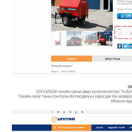
З
САГСАЛСАН үнийн санал авах хүсэлтээ илгээх. Та бүт
Тухайн хэсэг таны сонгосон бүтээгдэхүүн харагдах ба засвар
(Жишээ зур