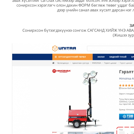
авах хүсэлтийг сагслах системээр авдаг болсон. Ингэснээр хэрэ
сонирхсон хэрэглэгч олон дахин ФОРМ бөглөж төвөг уддаг ба
дээр үнийн санал авах хүсэлт дарсан нэг
З
Сонирхсон бүтээгдэхүүнээ сонгож САГСАНД ХИЙЖ ҮНЭ АВАХ 
(Жишээ зур