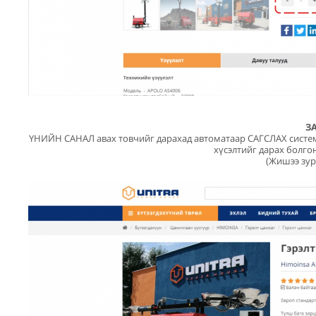
З
ҮНИЙН САНАЛ авах товчийг дарахад автоматаар САГСЛАХ системүү
хүсэлтийг дарах болгон
(Жишээ зур