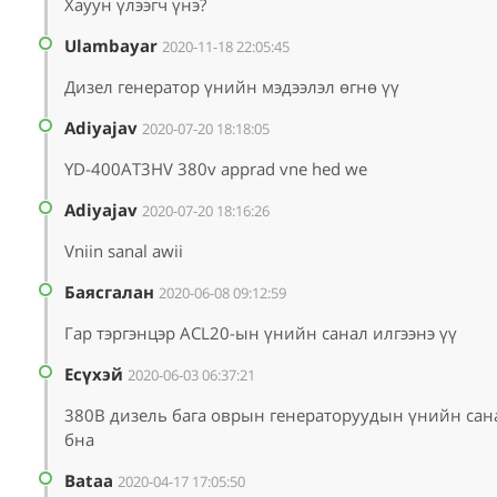
Хауун үлээгч үнэ?
Ulambayar
2020-11-18 22:05:45
Дизел генератор үнийн мэдээлэл өгнө үү
Adiyajav
2020-07-20 18:18:05
YD-400AT3HV 380v apprad vne hed we
Adiyajav
2020-07-20 18:16:26
Vniin sanal awii
Баясгалан
2020-06-08 09:12:59
Гар тэргэнцэр ACL20-ын үнийн санал илгээнэ үү
Есүхэй
2020-06-03 06:37:21
380В дизель бага оврын генераторуудын үнийн сан
бна
Bataa
2020-04-17 17:05:50