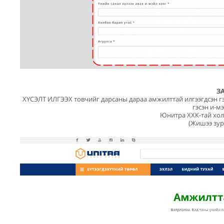
З
ХҮСЭЛТ ИЛГЭЭХ товчийг дарсаны дараа амжилттай илгээгдсэн гэ
гэсэн и-м
Юнитра ХХК-тай хол
(Жишээ зур