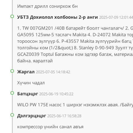
Импакт дрилл сонирхож бн
УБТЗ Дохиолол холбооны 2-р анги
2025-07-09 12:01:4
1. TW 007GM201 /40В батарейт боолт чангалагч/ 2. G
GA5095 125мм-5 таслагч Makita 4. D-24072 Makita то
тороосон зүлгүүр 6. Р-43557 Makita зүлгүүрийн баг
толгойны ком (1/2&quot;) 8. Stanley 0-90-949 Зуулт 
GCAZ0039 Toptul Багажны ком эдгээр багаж, материа
байна. яаралтай
Жаргал
2025-07-05 14:18:42
Хүчин чадал
Батцэцэг
2025-06-19 10:45:22
WILO PW 175E насос 1 ширхэг нэхэмжлэх авая. /Бай
Дэлгэрцэцэг
2025-06-17 16:58:28
компрессор үнийн санал авъя