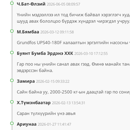
Ч.Бат-Өлзий
2026-06-05 08:09:57
Үнийн мэдээллээ ил тод бичиж байвал хэрэглэгч худ
шууд авах бололцоо бүрдэж хүндрэл чирэгдэл учруул
М.Бямбаа
2026-03-12 09:11:58
Grundfos UPS40-180F халаалтын эргэлтийн насосны 
Буянт Бумба Эрдэнэ ХХК
2026-03-10 17:12:55
Гар поо ны үнийн санал авах гээд. Өмнө манайх тан
эвдэрссэн байна.
Замира
2026-02-15 09:33:22
Сайн байна уу, 2000-2500 кг-ын даацтай гар по сон
Х.Түмэнбаатар
2026-02-13 13:54:31
Саран түлхүүрийн үнэ авья
Ариунаа
2026-01-27 11:41:47