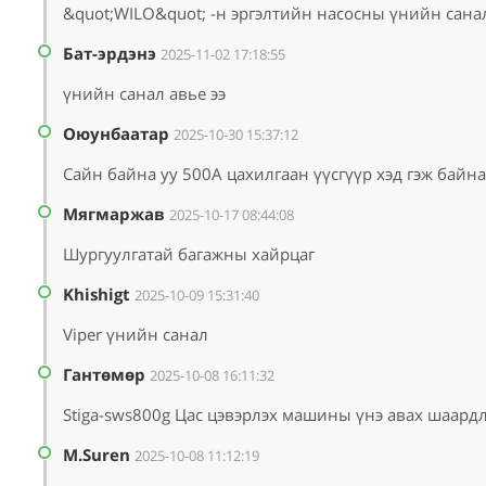
&quot;WILO&quot; -н эргэлтийн насосны үнийн сана
Бат-эрдэнэ
2025-11-02 17:18:55
үнийн санал авье ээ
Оюунбаатар
2025-10-30 15:37:12
Сайн байна уу 500А цахилгаан үүсгүүр хэд гэж байна
Мягмаржав
2025-10-17 08:44:08
Шургуулгатай багажны хайрцаг
Khishigt
2025-10-09 15:31:40
Viper үнийн санал
Гантөмөр
2025-10-08 16:11:32
Stiga-sws800g Цас цэвэрлэх машины үнэ авах шаардл
M.Suren
2025-10-08 11:12:19