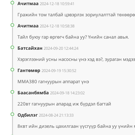
Ачитмаа
2024-12-18 10:59:41
Гражийн том талбай цэвэрлэх зориулалттай төхөөр
Ачитмаа
2024-12-18 10:58:38
Тайл буюу гар өргөгч байна уу? Үнийн санал авья.
Батсайхан
2024-09-20 12:44:24
Хэрэглээний усны насосны үнэ хэд вэ?, зураган мэдэ
Гантөмөр
2024-09-19 15:30:52
MMA380 гагнуурын аппарат үнэ
Баасанбямба
2024-09-18 14:23:02
220вт гагнуурын апарад иж бүрдэл багтай
Одбилэг
2024-08-24 21:13:33
8квт ийн дизель цахилгаан үүсгүүр байна уу үнийн 