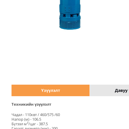
Үзүүлэлт
Давуу 
Техникийн үзүүлэлт
Чадал - 110квт / 460/575 /60
Напор (м) - 106.5
3
Бүтээл м
/цаг - 387.5
Гаралт диаметр (мм) - 200