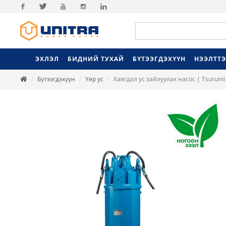
Facebook
Twitter
Youtube
Instagram
Linkedin
ЭХЛЭЛ
БИДНИЙ ТУХАЙ
БҮТЭЭГДЭХҮҮН
НЭЭЛТТ
Бүтээгдэхүүн
Үер ус
Хаягдал ус зайлуулах насос | Tsurum