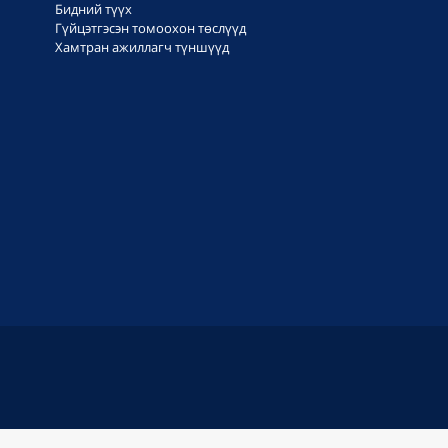
Бидний түүх
Гүйцэтгэсэн томоохон төслүүд
Хамтран ажиллагч түншүүд