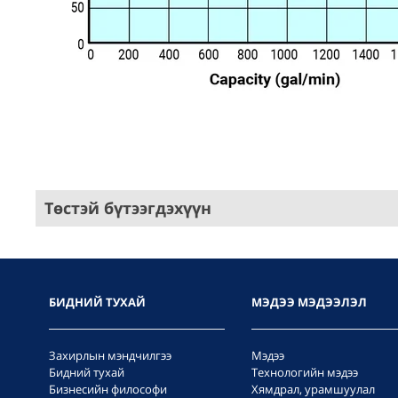
Төстэй бүтээгдэхүүн
БИДНИЙ ТУХАЙ
МЭДЭЭ МЭДЭЭЛЭЛ
Захирлын мэндчилгээ
Мэдээ
Бидний тухай
Технологийн мэдээ
Бизнесийн философи
Хямдрал, урамшуулал