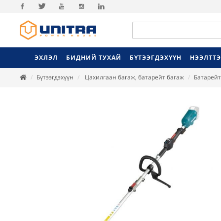
Facebook
Twitter
Youtube
Instagram
Linkedin
ЭХЛЭЛ
БИДНИЙ ТУХАЙ
БҮТЭЭГДЭХҮҮН
НЭЭЛТТ
Бүтээгдэхүүн
Цахилгаан багаж, батарейт багаж
Батарейт