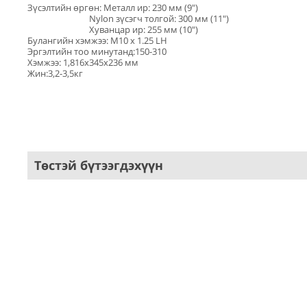
Зүсэлтийн өргөн: Металл ир: 230 мм (9")
Nylon зүсэгч толгой: 300 мм (11")
Хуванцар ир: 255 мм (10")
Булангийн хэмжээ: М10 х 1.25 LH
Эргэлтийн тоо минутанд:150-310
Хэмжээ: 1,816х345х236 мм
Жин:3,2-3,5кг
Төстэй бүтээгдэхүүн