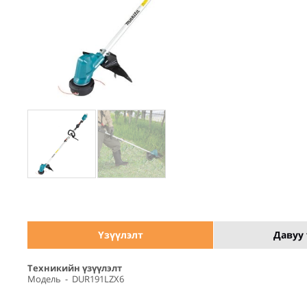
Үзүүлэлт
Давуу 
Техникийн үзүүлэлт
Модель - DUR191LZX6