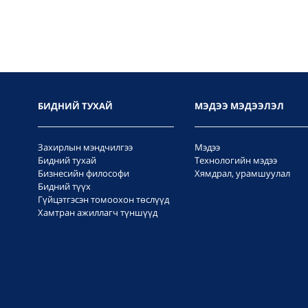
БИДНИЙ ТУХАЙ
МЭДЭЭ МЭДЭЭЛЭЛ
Захирлын мэндчилгээ
Мэдээ
Бидний тухай
Технологийн мэдээ
Бизнесийн философи
Хямдрал, урамшуулал
Бидний түүх
Гүйцэтгэсэн томоохон төслүүд
Хамтран ажиллагч түншүүд