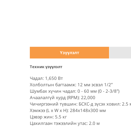
Үзүүлэлт
Техник үзүүлэлт
Чадал: 1,650 Вт
Холболтын багтаамж: 12 мм эсвэл 1/2″
Шумбах хүчин чадал: 0 - 60 мм (0 - 2-3/8″)
Ачаалалгүй хурд (RPM): 22,000
Чичиргээний түвшин: БСХС-д зүсэх ховил: 2.5 
Хэмжээ (L x W x H): 284x148x300 мм
Цэвэр жин: 5.5 кг
Цахилгаан тэжээлийн утас: 2.0 м