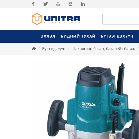
Facebook
Twitter
Youtube
Instagram
Linkedin
ЭХЛЭЛ
БИДНИЙ ТУХАЙ
БҮТЭЭГДЭХҮҮН
Бүтээгдэхүүн
Цахилгаан багаж, батарейт багаж