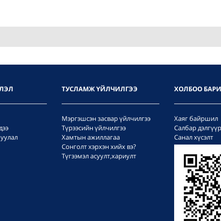
ЛЭЛ
ТУСЛАМЖ ҮЙЛЧИЛГЭЭ
ХОЛБОО БАР
Мэргэшсэн засвар үйлчилгээ
Хаяг байршил
дээ
Түрээсийн үйлчилгээ
Салбар дэлгүү
уулал
Хамтын ажиллагаа
Санал хүсэлт
Сонголт хэрхэн хийх вэ?
Түгээмэл асуулт,хариулт