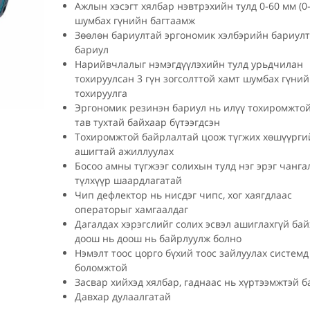
Ажлын хэсэгт хялбар нэвтрэхийн тулд 0-60 мм (0-
шумбах гүнийн багтаамж
Зөөлөн бариултай эргономик хэлбэрийн бариул
бариул
Нарийвчлалыг нэмэгдүүлэхийн тулд урьдчилан
тохируулсан 3 гүн зогсолттой хамт шумбах гүни
тохируулга
Эргономик резинэн бариул нь илүү тохиромжтой
тав тухтай байхаар бүтээгдсэн
Тохиромжтой байрлалтай цоож түгжих хөшүүрги
ашигтай ажиллуулах
Босоо амны түгжээг солихын тулд нэг эрэг чанга
түлхүүр шаардлагатай
Чип дефлектор нь нисдэг чипс, хог хаягдлаас
операторыг хамгаалдаг
Дагалдах хэрэгслийг солих эсвэл ашиглахгүй бай
доош нь доош нь байрлуулж болно
Нэмэлт тоос цорго бүхий тоос зайлуулах системд
боломжтой
Засвар хийхэд хялбар, гаднаас нь хүртээмжтэй б
Давхар дулаалгатай