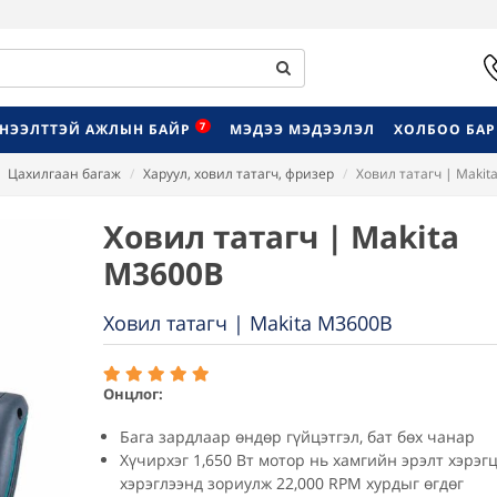
7
НЭЭЛТТЭЙ АЖЛЫН БАЙР
МЭДЭЭ МЭДЭЭЛЭЛ
ХОЛБОО БА
Цахилгаан багаж
Харуул, ховил татагч, фризер
Ховил татагч | Maki
Ховил татагч | Makita
M3600B
Ховил татагч | Makita M3600B
Онцлог:
Бага зардлаар өндөр гүйцэтгэл, бат бөх чанар
Хүчирхэг 1,650 Вт мотор нь хамгийн эрэлт хэрэг
хэрэглээнд зориулж 22,000 RPM хурдыг өгдөг