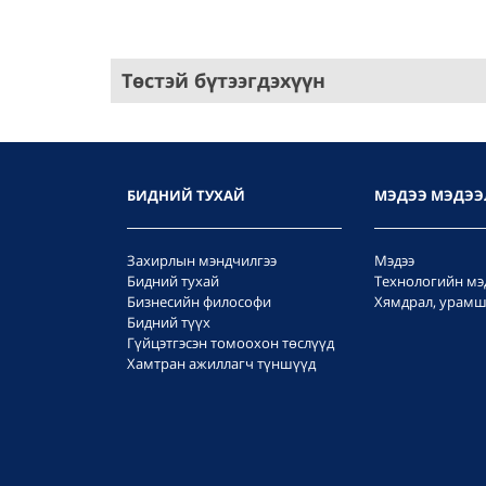
Төстэй бүтээгдэхүүн
БИДНИЙ ТУХАЙ
МЭДЭЭ МЭДЭЭ
Захирлын мэндчилгээ
Мэдээ
Бидний тухай
Технологийн мэ
Бизнесийн философи
Хямдрал, урамш
Бидний түүх
Гүйцэтгэсэн томоохон төслүүд
Хамтран ажиллагч түншүүд