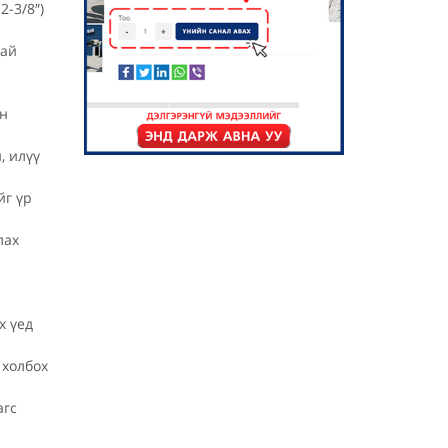
2-3/8″)
тай
йн
, илүү
йг үр
лах
х үед
 холбох
агс