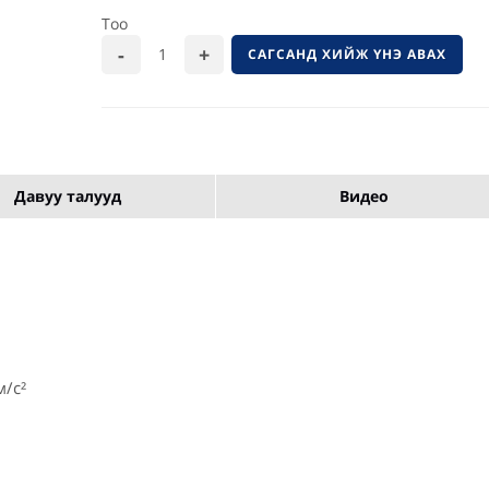
Тоо
САГСАНД ХИЙЖ ҮНЭ АВАХ
Давуу талууд
Видео
м/с²