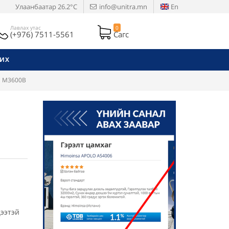
Улаанбаатар
26.2°C
info@unitra.mn
En
Лавлах утас
0
(+976) 7511-5561
Сагс
РИХ
ta M3600B
цээтэй