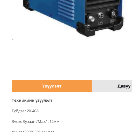
Үзүүлэлт
Давуу 
Техникийн үзүүлэлт
Гүйдэл : 20-40А
Зүсэх Зузаан /Max/ : 12мм