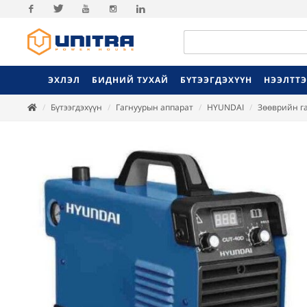
Facebook
Twitter
Youtube
Instagram
Linkedin
ЭХЛЭЛ
БИДНИЙ ТУХАЙ
БҮТЭЭГДЭХҮҮН
НЭЭЛТТ
Бүтээгдэхүүн
Гагнуурын аппарат
HYUNDAI
Зөөврийн г