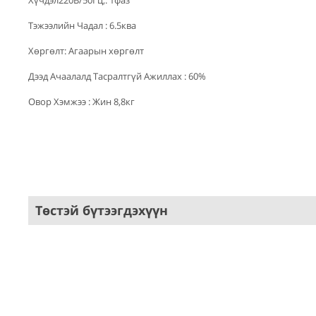
Хүчдэл220В/50Гц,: 1фаз
Тэжээлийн Чадал : 6.5ква
Хөргөлт: Агаарын хөргөлт
Дээд Ачаалалд Тасралтгүй Ажиллах : 60%
Овор Хэмжээ : Жин 8,8кг
Төстэй бүтээгдэхүүн