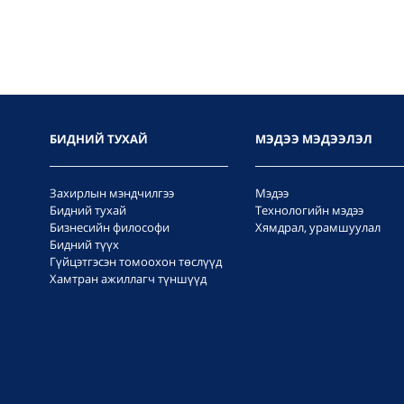
БИДНИЙ ТУХАЙ
МЭДЭЭ МЭДЭЭЛЭЛ
Захирлын мэндчилгээ
Мэдээ
Бидний тухай
Технологийн мэдээ
Бизнесийн философи
Хямдрал, урамшуулал
Бидний түүх
Гүйцэтгэсэн томоохон төслүүд
Хамтран ажиллагч түншүүд