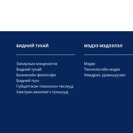
БИДНИЙ ТУХАЙ
МЭДЭЭ МЭДЭЭЛЭЛ
Захирлын мэндчилгээ
Мэдээ
Бидний тухай
Технологийн мэдээ
Бизнесийн философи
Хямдрал, урамшуулал
Бидний түүх
Гүйцэтгэсэн томоохон төслүүд
Хамтран ажиллагч түншүүд