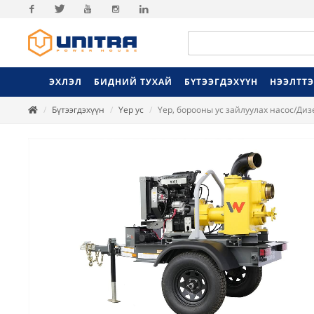
Facebook
Twitter
Youtube
Instagram
Linkedin
ЭХЛЭЛ
БИДНИЙ ТУХАЙ
БҮТЭЭГДЭХҮҮН
НЭЭЛТТ
Бүтээгдэхүүн
Үер ус
Үер, борооны ус зайлуулах насос/Диз