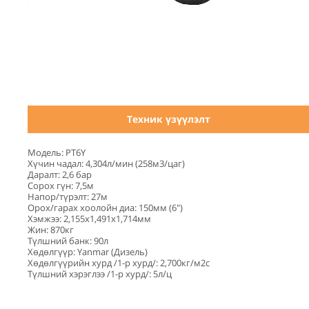
Техник үзүүлэлт
Модель: PT6Y
Хүчин чадал: 4,304л/мин (258м3/цаг)
Даралт: 2,6 бар
Сорох гүн: 7,5м
Напор/түрэлт: 27м
Орох/гарах хоолойн диа: 150мм (6")
Хэмжээ: 2,155х1,491х1,714мм
Жин: 870кг
Түлшний банк: 90л
Хөдөлгүүр: Yanmar (Дизель)
Хөдөлгүүрийн хурд /1-р хурд/: 2,700кг/м2с
Түлшний хэрэглээ /1-р хурд/: 5л/ц