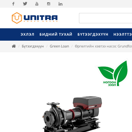
Facebook
Twitter
Youtube
Instagram
Linkedin
ЭХЛЭЛ
БИДНИЙ ТУХАЙ
БҮТЭЭГДЭХҮҮН
НЭЭЛТТ
Бүтээгдэхүүн
Green Loan
Өргөлтийн хэвтээ насос Grundfo