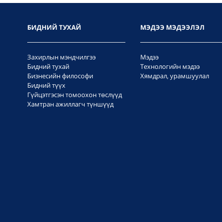
БИДНИЙ ТУХАЙ
МЭДЭЭ МЭДЭЭЛЭЛ
Захирлын мэндчилгээ
Мэдээ
Бидний тухай
Технологийн мэдээ
Бизнесийн философи
Хямдрал, урамшуулал
Бидний түүх
Гүйцэтгэсэн томоохон төслүүд
Хамтран ажиллагч түншүүд