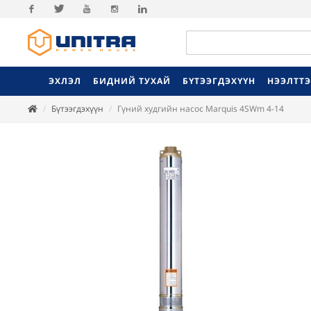
Facebook
Twitter
Youtube
Instagram
Linkedin
ЭХЛЭЛ
БИДНИЙ ТУХАЙ
БҮТЭЭГДЭХҮҮН
НЭЭЛТТ
Бүтээгдэхүүн
Гүний худгийн насос Marquis 4SWm 4-14