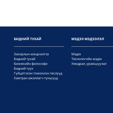
БИДНИЙ ТУХАЙ
МЭДЭЭ МЭДЭЭЛЭЛ
Захирлын мэндчилгээ
Мэдээ
Бидний тухай
Технологийн мэдээ
Бизнесийн философи
Хямдрал, урамшуулал
Бидний түүх
Гүйцэтгэсэн томоохон төслүүд
Хамтран ажиллагч түншүүд