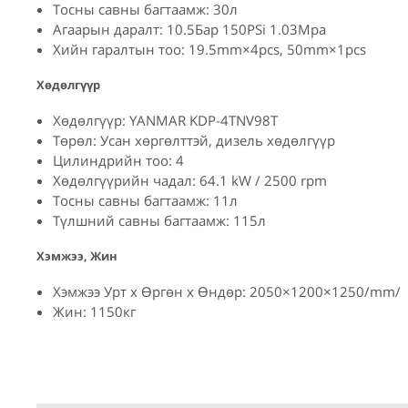
Тосны савны багтаамж: 30л
Агаарын даралт: 10.5Бар 150PSi 1.03Mpa
Хийн гаралтын тоо: 19.5mm×4pcs, 50mm×1pcs
Хөдөлгүүр
Хөдөлгүүр: YANMAR KDP-4TNV98T
Төрөл: Усан хөргөлттэй, дизель хөдөлгүүр
Цилиндрийн тоо: 4
Хөдөлгүүрийн чадал: 64.1 kW / 2500 rpm
Тосны савны багтаамж: 11л
Түлшний савны багтаамж: 115л
Хэмжээ, Жин
Хэмжээ Урт x Өргөн x Өндөр: 2050×1200×1250/mm/
Жин: 1150кг