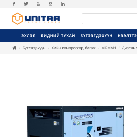
Facebook
Twitter
Youtube
Instagram
Linkedin
ЭХЛЭЛ
БИДНИЙ ТУХАЙ
БҮТЭЭГДЭХҮҮН
НЭЭЛТТ
Бүтээгдэхүүн
Хийн компрессор, багаж
AIRMAN
Дизель 