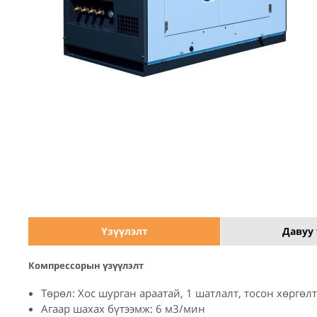
Үзүүлэлт
Давуу 
Компрессорын үзүүлэлт
Төрөл: Хос шурган араатай, 1 шатлалт, тосон хөргөл
Агаар шахах бүтээмж: 6 м3/мин