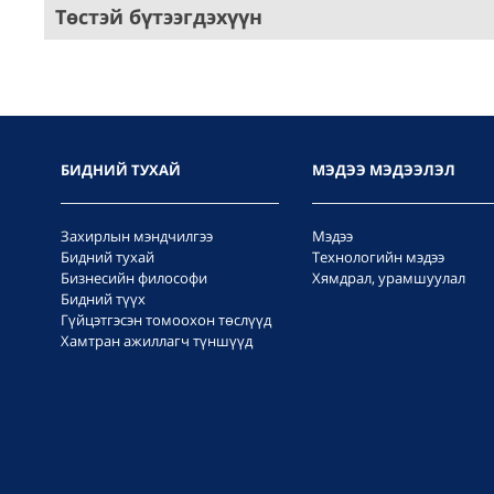
Төстэй бүтээгдэхүүн
БИДНИЙ ТУХАЙ
МЭДЭЭ МЭДЭЭЛЭЛ
Захирлын мэндчилгээ
Мэдээ
Бидний тухай
Технологийн мэдээ
Бизнесийн философи
Хямдрал, урамшуулал
Бидний түүх
Гүйцэтгэсэн томоохон төслүүд
Хамтран ажиллагч түншүүд