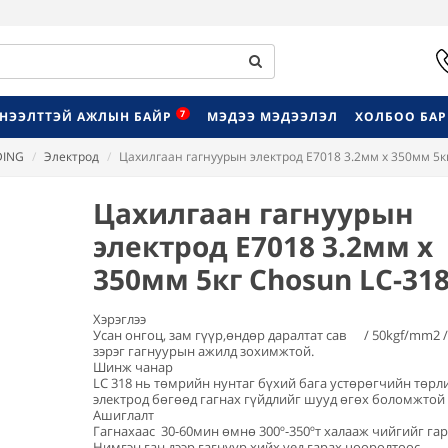
7
НЭЭЛТТЭЙ АЖЛЫН БАЙР
МЭДЭЭ МЭДЭЭЛЭЛ
ХОЛБОО БА
DING
Электрод
Цахилгаан гагнуурын электрод E7018 3.2мм х 350мм 5к
Цахилгаан гагнуурын
электрод E7018 3.2мм х
350мм 5кг Chosun LC-31
Хэрэглээ
Усан онгоц, зам гүүр,өндөр даралтат сав / 50kgf/mm2 /
зэрэг гагнуурын ажилд зохимжтой.
Шинж чанар
LC 318 нь төмрийн нунтаг бүхий бага устөрөгчийн төрл
электрод бөгөөд гагнах гүйдлийг шууд өгөх боломжтой
Ашиглалт
Гагнахаас 30-60мин өмнө 300º-350ºт халааж чийгийг га
Нимгэн ган дээр гагнуур хийх үед гарах цооролтоос