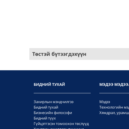
Төстэй бүтээгдэхүүн
БИДНИЙ ТУХАЙ
МЭДЭЭ МЭДЭЭ
Захирлын мэндчилгээ
Мэдээ
Бидний тухай
Технологийн мэ
Бизнесийн философи
Хямдрал, урамш
Бидний түүх
Гүйцэтгэсэн томоохон төслүүд