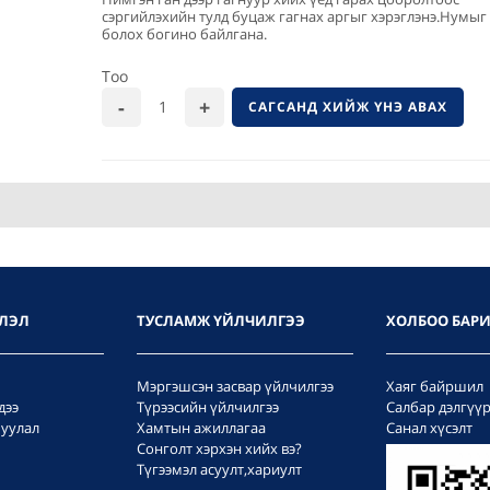
сэргийлэхийн тулд буцаж гагнах аргыг хэрэглэнэ.Нумыг
болох богино байлгана.
Тоо
САГСАНД ХИЙЖ ҮНЭ АВАХ
ЛЭЛ
ТУСЛАМЖ ҮЙЛЧИЛГЭЭ
ХОЛБОО БАР
Мэргэшсэн засвар үйлчилгээ
Хаяг байршил
дээ
Түрээсийн үйлчилгээ
Салбар дэлгүү
уулал
Хамтын ажиллагаа
Санал хүсэлт
Сонголт хэрхэн хийх вэ?
Түгээмэл асуулт,хариулт