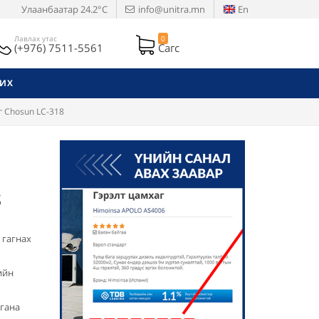
Улаанбаатар
24.2°C
info@unitra.mn
En
Лавлах утас
0
(+976) 7511-5561
Сагс
РИХ
г Chosun LC-318
8
 гагнах
ийн
ргана