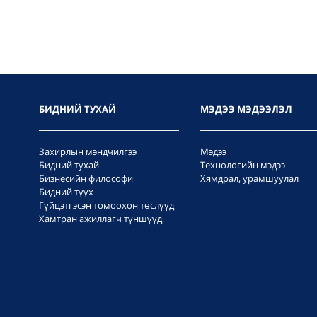
БИДНИЙ ТУХАЙ
МЭДЭЭ МЭДЭЭЛЭЛ
Захирлын мэндчилгээ
Мэдээ
Бидний тухай
Технологийн мэдээ
Бизнесийн философи
Хямдрал, урамшуулал
Бидний түүх
Гүйцэтгэсэн томоохон төслүүд
Хамтран ажиллагч түншүүд