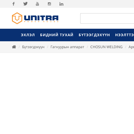
Facebook
Twitter
Youtube
Instagram
Linkedin
ЭХЛЭЛ
БИДНИЙ ТУХАЙ
БҮТЭЭГДЭХҮҮН
НЭЭЛТТ
Бүтээгдэхүүн
Гагнуурын аппарат
CHOSUN WELDING
Ар