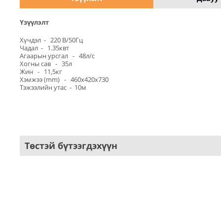
Үзүүлэлт
Хүчдэл - 220 B/50Гц
Чадал - 1.35квт
Агаарын урсгал - 48л/с
Хогны сав - 35л
Жин - 11,5кг
Хэмжээ (mm) - 460x420x730
Тэжээлийн утас - 10м
Төстэй бүтээгдэхүүн