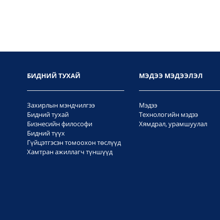
БИДНИЙ ТУХАЙ
МЭДЭЭ МЭДЭЭЛЭЛ
Захирлын мэндчилгээ
Мэдээ
Бидний тухай
Технологийн мэдээ
Бизнесийн философи
Хямдрал, урамшуулал
Бидний түүх
Гүйцэтгэсэн томоохон төслүүд
Хамтран ажиллагч түншүүд