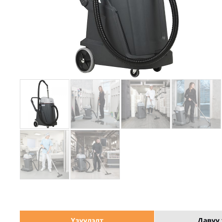
Үзүүлэлт
Давуу 