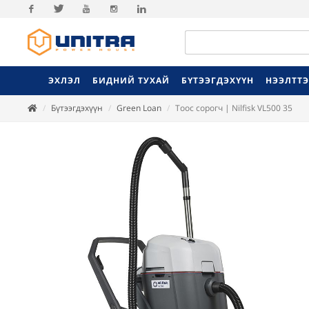
Facebook
Twitter
Youtube
Instagram
Linkedin
ЭХЛЭЛ
БИДНИЙ ТУХАЙ
БҮТЭЭГДЭХҮҮН
НЭЭЛТТ
Бүтээгдэхүүн
Green Loan
Тоос сорогч | Nilfisk VL500 35