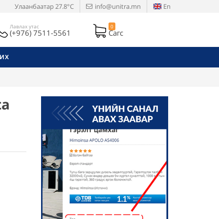
Улаанбаатар
27.8°C
info@unitra.mn
En
Лавлах утас
0
(+976) 7511-5561
Сагс
РИХ
ta