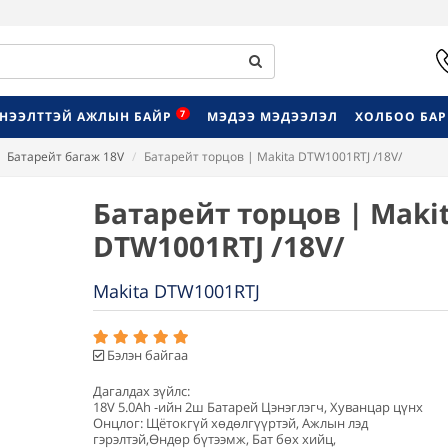
7
НЭЭЛТТЭЙ АЖЛЫН БАЙР
МЭДЭЭ МЭДЭЭЛЭЛ
ХОЛБОО БА
Батарейт багаж 18V
Батарейт торцов | Makita DTW1001RTJ /18V/
Батарейт торцов | Maki
DTW1001RTJ /18V/
Makita DTW1001RTJ
Бэлэн байгаа
Дагалдах зүйлс:
18V 5.0Ah -ийн 2ш Батарей Цэнэглэгч, Хуванцар цүнх
Онцлог: Щётокгүй хөдөлгүүртэй, Ажлын лэд
гэрэлтэй,Өндөр бүтээмж, Бат бөх хийц,