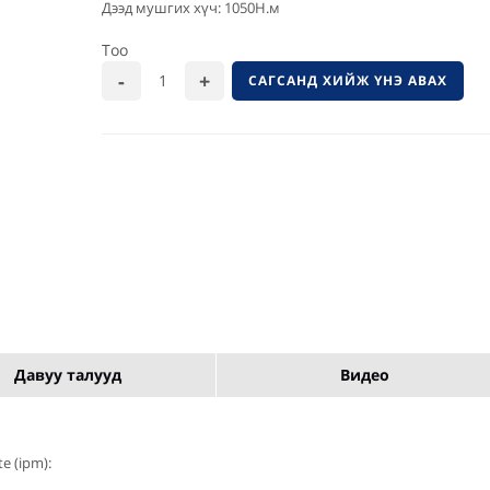
Дээд мушгих хүч: 1050Н.м
Тоо
САГСАНД ХИЙЖ ҮНЭ АВАХ
Давуу талууд
Видео
e (ipm):