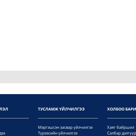
ЛЭЛ
ТУСЛАМЖ ҮЙЛЧИЛГЭЭ
ХОЛБОО БАР
Мэргэшсэн засвар үйлчилгээ
Хаяг байршил
дээ
Түрээсийн үйлчилгээ
Салбар дэлгүү