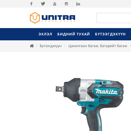
Facebook
Twitter
Youtube
Instagram
Linkedin
ЭХЛЭЛ
БИДНИЙ ТУХАЙ
БҮТЭЭГДЭХҮҮН
Бүтээгдэхүүн
Цахилгаан багаж, батарейт багаж