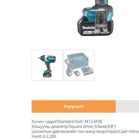
Үзүүлэлт
Хүчин чадал/Standard bolt: M12-M30
Хошууны диаметр/Square drive: 9.5мм(3/8")
Цохилтын давтамжийн тоо минутанд/Impacts per minut
Hard: 0-2,200