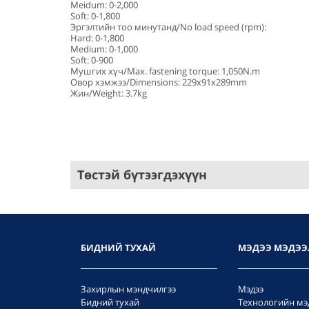
Meidum: 0-2,000
Soft: 0-1,800
Эргэлтийн тоо минутанд/No load speed (rpm):
Hard: 0-1,800
Medium: 0-1,000
Soft: 0-900
Мушгих хүч/Max. fastening torque: 1,050N.m
Овор хэмжээ/Dimensions: 229x91x289mm
Жин/Weight: 3.7kg
Төстэй бүтээгдэхүүн
БИДНИЙ ТУХАЙ
МЭДЭЭ МЭДЭЭ
Захирлын мэндчилгээ
Мэдээ
Бидний тухай
Технологийн мэ