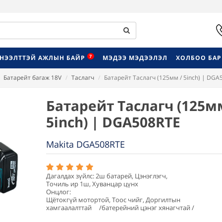
7
НЭЭЛТТЭЙ АЖЛЫН БАЙР
МЭДЭЭ МЭДЭЭЛЭЛ
ХОЛБОО БА
Батарейт багаж 18V
Таслагч
Батарейт Таслагч (125мм / 5inch) | DGA
Батарейт Таслагч (125м
5inch) | DGA508RTE
Makita DGA508RTE
Дагалдах зүйлс: 2ш батарей, Цэнэглэгч,
Точиль ир 1ш, Хуванцар цүнх
Онцлог:
Щётокгүй мотортой, Тоос чийг, Доргилтын
хамгаалалттай /батерейний цэнэг хянагчтай /