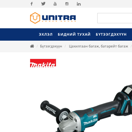
Facebook
Twitter
Youtube
Instagram
Linkedin
ЭХЛЭЛ
БИДНИЙ ТУХАЙ
БҮТЭЭГДЭХҮҮН
Бүтээгдэхүүн
Цахилгаан багаж, батарейт багаж