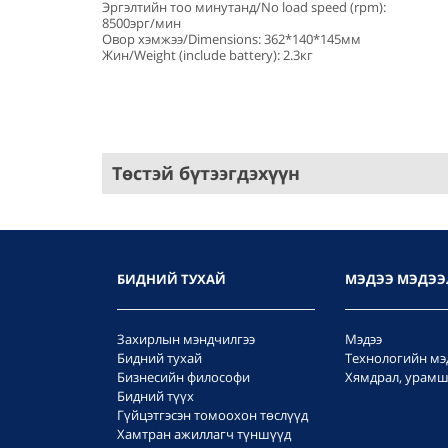
Эргэлтийн тоо минутанд/No load speed (rpm):
8500эрг/мин
Овор хэмжээ/Dimensions: 362*140*145мм
Жин/Weight (include battery): 2.3кг
Төстэй бүтээгдэхүүн
БИДНИЙ ТУХАЙ
МЭДЭЭ МЭДЭЭ
Захирлын мэндчилгээ
Мэдээ
Бидний тухай
Технологийн мэ
Бизнесийн философи
Хямдрал, урамш
Бидний түүх
Гүйцэтгэсэн томоохон төслүүд
Хамтран ажиллагч түншүүд