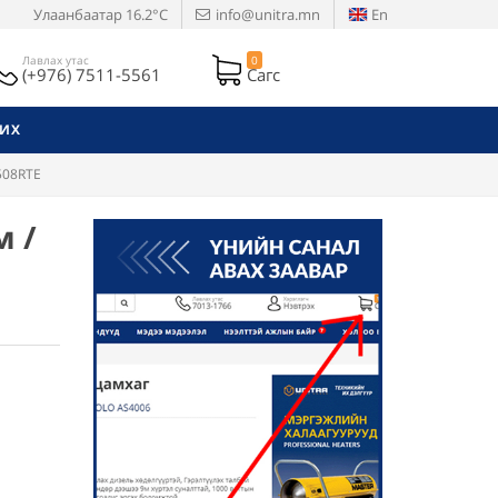
Улаанбаатар
16.2°C
info@unitra.mn
En
Лавлах утас
0
(+976) 7511-5561
Сагс
РИХ
508RTE
м /