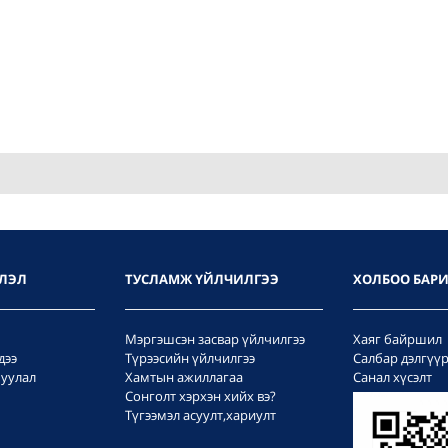
ЛЭЛ
ТУСЛАМЖ ҮЙЛЧИЛГЭЭ
ХОЛБОО БАР
Мэргэшсэн засвар үйлчилгээ
Хаяг байршил
дээ
Түрээсийн үйлчилгээ
Салбар дэлгүү
уулал
Хамтын ажиллагаа
Санал хүсэлт
Сонголт хэрхэн хийх вэ?
Түгээмэл асуулт,хариулт