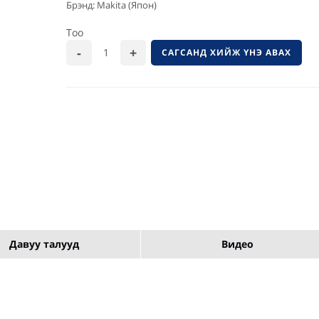
Брэнд: Makita (Япон)
Тоо
САГСАНД ХИЙЖ ҮНЭ АВАХ
Давуу талууд
Видео