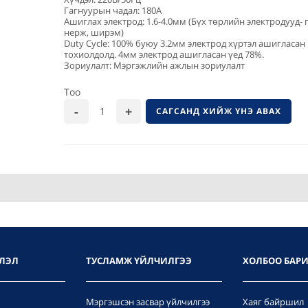
Гагнуурын чадал: 180A
Ашиглах электрод: 1.6-4.0мм (Бүх төрлийн электродууд- г
нерж, ширэм)
Duty Cycle: 100% буюу 3.2мм электрод хүртэл ашигласан
тохиолдолд. 4мм электрод ашигласан үед 78%.
Зориулалт: Мэргэжлийн ажлын зориулалт
Тоо
САГСАНД ХИЙЖ ҮНЭ АВАХ
ЛЭЛ
ТУСЛАМЖ ҮЙЛЧИЛГЭЭ
ХОЛБОО БАР
Мэргэшсэн засвар үйлчилгээ
Хаяг байршил