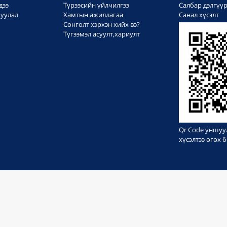
дээ
Түрээсийн үйлчилгээ
Салбар дэлгүү
уулал
Хамтын ажиллагаа
Санал хүсэлт
Сонголт хэрхэн хийх вэ?
Түгээмэл асуулт,хариулт
Qr Code уншуу
хүсэлтээ өгөх
БҮХ ЭРХ ХУУЛИАР ХАМГААЛАГДСАН © 1999-2023
Вэб сайт
ыг:
Грийн софт ХХК
Дуудлагын төв