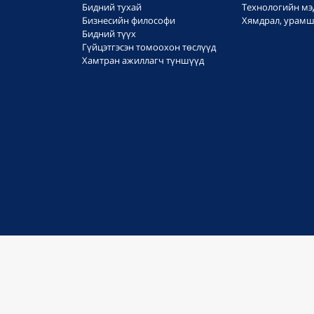
Бидний тухай
Технологийн мэ
Бизнесийн философи
Хямдрал, урамш
Бидний түүх
Гүйцэтгэсэн томоохон төслүүд
Хамтран ажиллагч түншүүд