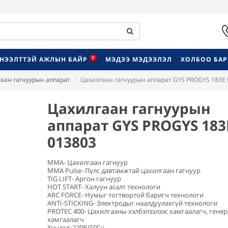
7
НЭЭЛТТЭЙ АЖЛЫН БАЙР
МЭДЭЭ МЭДЭЭЛЭЛ
ХОЛБОО БА
аан гагнуурын аппарат
Цахилгаан гагнуурын аппарат GYS PROGYS 183E
Цахилгаан гагнуурын
аппарат GYS PROGYS 183
013803
MMA- Цахилгаан гагнуур
MMA Pulse- Пүлс давтамжтай цахилгаан гагнуур
TIG LIFT- Аргон гагнуур
HOT START- Халуун асалт технологи
ARC FORCE- Нумыг тогтвортой баригч технологи
ANTI-STICKING- Электродыг наалдуулахгүй технологи
PROTEC 400- Цахилгааны хэлбэлзэлээс хамгаалагч, гене
хамгаалагч
Хүчдэл: 220В/50Гц