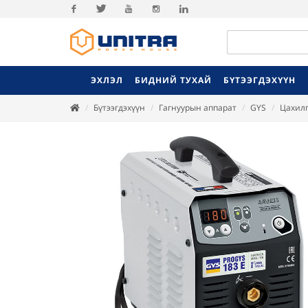
Facebook
Twitter
Youtube
Instagram
Linkedin
ЭХЛЭЛ
БИДНИЙ ТУХАЙ
БҮТЭЭГДЭХҮҮН
Бүтээгдэхүүн
Гагнуурын аппарат
GYS
Цахилг