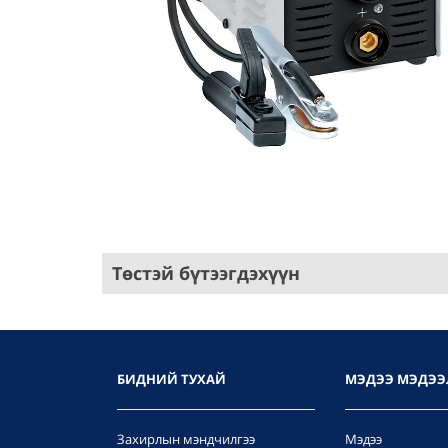
Төстэй бүтээгдэхүүн
БИДНИЙ ТУХАЙ
МЭДЭЭ МЭДЭЭ
Захирлын мэндчилгээ
Мэдээ