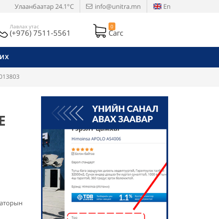
Улаанбаатар
24.1°C
info@unitra.mn
En
Лавлах утас
0
(+976) 7511-5561
Сагс
РИХ
 013803
E
раторын