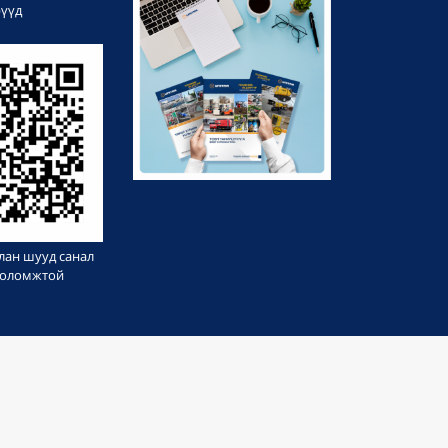
рүүд
лан шууд санал
 боломжтой