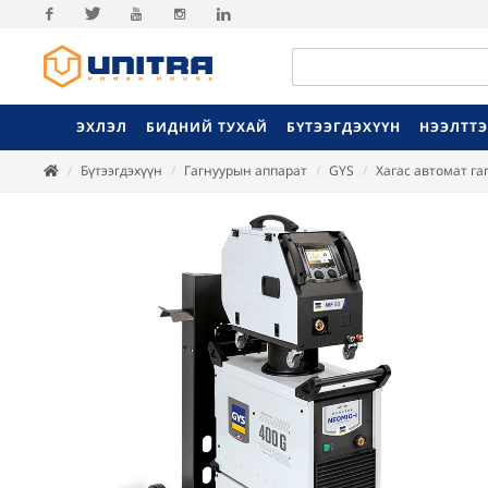
Facebook
Twitter
Youtube
Instagram
Linkedin
ЭХЛЭЛ
БИДНИЙ ТУХАЙ
БҮТЭЭГДЭХҮҮН
НЭЭЛТТ
Бүтээгдэхүүн
Гагнуурын аппарат
GYS
Хагас автомат га