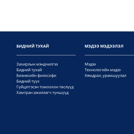
БИДНИЙ ТУХАЙ
МЭДЭЭ МЭДЭЭЛЭЛ
Захирлын мэндчилгээ
Мэдээ
Бидний тухай
Технологийн мэдээ
Бизнесийн философи
Хямдрал, урамшуулал
Бидний түүх
Гүйцэтгэсэн томоохон төслүүд
Хамтран ажиллагч түншүүд