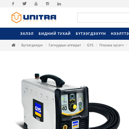
Facebook
Twitter
Youtube
Instagram
Linkedin
ЭХЛЭЛ
БИДНИЙ ТУХАЙ
БҮТЭЭГДЭХҮҮН
НЭЭЛТТ
Бүтээгдэхүүн
Гагнуурын аппарат
GYS
Плазма зүсэгч