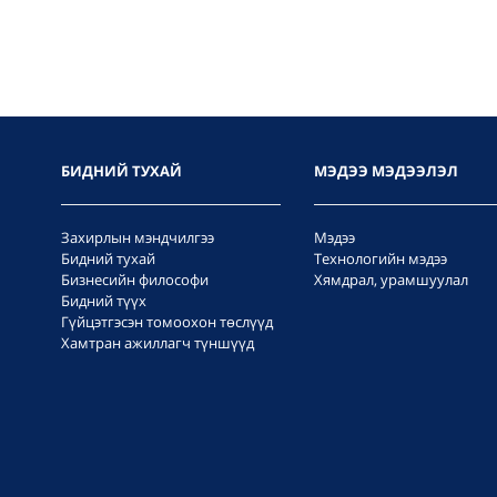
БИДНИЙ ТУХАЙ
МЭДЭЭ МЭДЭЭЛЭЛ
Захирлын мэндчилгээ
Мэдээ
Бидний тухай
Технологийн мэдээ
Бизнесийн философи
Хямдрал, урамшуулал
Бидний түүх
Гүйцэтгэсэн томоохон төслүүд
Хамтран ажиллагч түншүүд