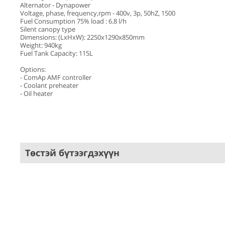
Alternator - Dynapower
Voltage, phase, frequency,rpm - 400v, 3p, 50hZ, 1500
Fuel Consumption 75% load : 6.8 l/h
Silent canopy type
Dimensions: (LxHxW): 2250х1290х850mm
Weight: 940kg
Fuel Tank Capacity: 115L
Options:
- ComAp AMF controller
- Coolant preheater
- Oil heater
Төстэй бүтээгдэхүүн