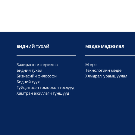
БИДНИЙ ТУХАЙ
МЭДЭЭ МЭДЭЭЛЭЛ
Захирлын мэндчилгээ
Мэдээ
Бидний тухай
Технологийн мэдээ
Бизнесийн философи
Хямдрал, урамшуулал
Бидний түүх
Гүйцэтгэсэн томоохон төслүүд
Хамтран ажиллагч түншүүд