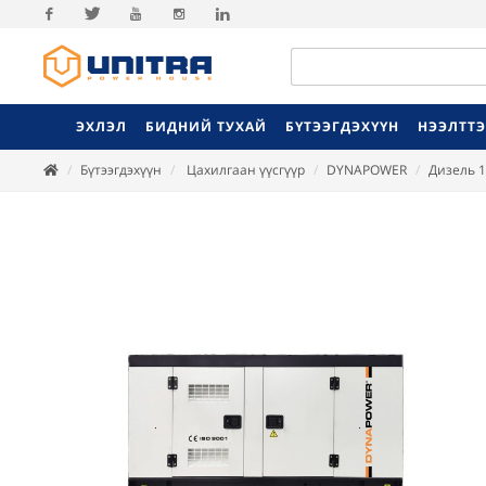
Facebook
Twitter
Youtube
Instagram
Linkedin
ЭХЛЭЛ
БИДНИЙ ТУХАЙ
БҮТЭЭГДЭХҮҮН
НЭЭЛТТ
Бүтээгдэхүүн
Цахилгаан үүсгүүр
DYNAPOWER
Дизель 1