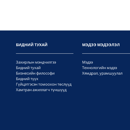
БИДНИЙ ТУХАЙ
МЭДЭЭ МЭДЭЭЛЭЛ
Захирлын мэндчилгээ
Мэдээ
Бидний тухай
Технологийн мэдээ
Бизнесийн философи
Хямдрал, урамшуулал
Бидний түүх
Гүйцэтгэсэн томоохон төслүүд
Хамтран ажиллагч түншүүд