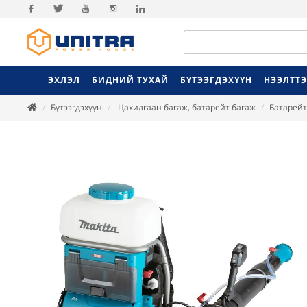
Facebook
Twitter
Youtube
Instagram
Linkedin
ЭХЛЭЛ
БИДНИЙ ТУХАЙ
БҮТЭЭГДЭХҮҮН
НЭЭЛТТ
Бүтээгдэхүүн
Цахилгаан багаж, батарейт багаж
Батарейт