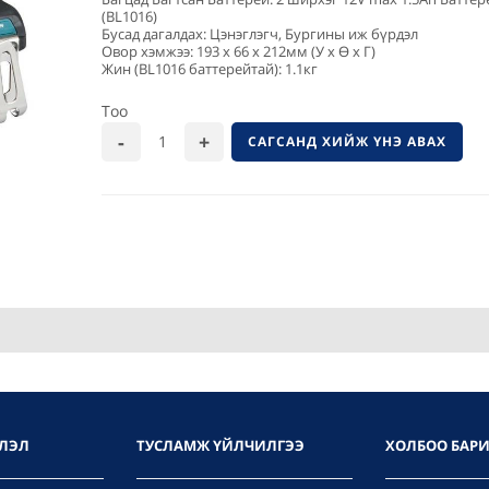
(BL1016)
Бусад дагалдах: Цэнэглэгч, Бургины иж бүрдэл
Овор хэмжээ: 193 x 66 x 212мм (У x Ө x Г)
Жин (BL1016 баттерейтай): 1.1кг
Тоо
САГСАНД ХИЙЖ ҮНЭ АВАХ
ЛЭЛ
ТУСЛАМЖ ҮЙЛЧИЛГЭЭ
ХОЛБОО БАР