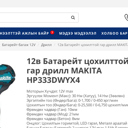
7
НЭЭЛТТЭЙ АЖЛЫН БАЙР
МЭДЭЭ МЭДЭЭЛЭЛ
ХОЛБОО БА
Батарейт багаж 12V
Дрилл
12в Батарейт цохилттой гар дрилл MAK
12в Батарейт цохилтто
гар дрилл MAKITA
HP333DWYX4
Моторын Хүчдэл: 12V max
Эргүүлэх Момент (Макс): 30 Нм (Хатуу), 14 Нм (Зөөлөн)
Эргэлтийн тоо (Өндөр/Бага): 0-1,700 / 0-450 эрг/мин
Цохилтын тоо (Өндөр/Бага): 0-25,500 / 0-6,750 цохилт/ми
Өрөмдөх чадвар (Ган): 10мм
Өрөмдөх чадвар (Мод): 21мм
Өрөмдөх чадвар (Бетон): 8мм
Онцлог: Цохилтын горимтой, LED гэрэл, Металл араатай
Багцад Багтсан Баттерей: 2 ширхэг 12V max 1.5Ah Баттер