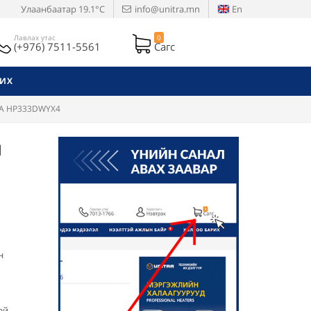
Улаанбаатар
19.1°C
info@unitra.mn
En
Лавлах утас
0
(+976) 7511-5561
Сагс
РИХ
ITA HP333DWYX4
й
н
ей