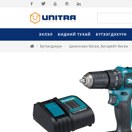
Facebook
Twitter
Youtube
Instagram
Linkedin
ЭХЛЭЛ
БИДНИЙ ТУХАЙ
БҮТЭЭГДЭХҮҮН
Бүтээгдэхүүн
Цахилгаан багаж, батарейт багаж