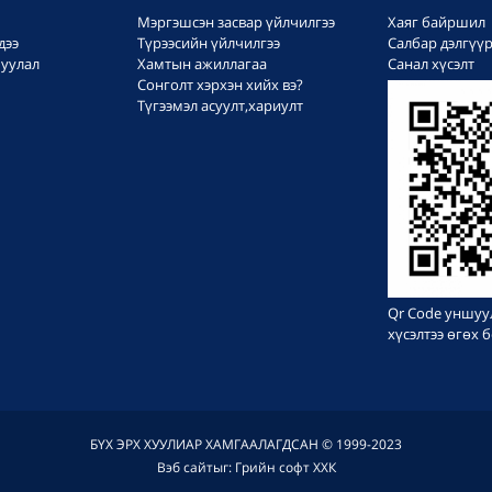
Мэргэшсэн засвар үйлчилгээ
Хаяг байршил
дээ
Түрээсийн үйлчилгээ
Салбар дэлгүү
уулал
Хамтын ажиллагаа
Санал хүсэлт
Сонголт хэрхэн хийх вэ?
Түгээмэл асуулт,хариулт
Qr Code уншуу
хүсэлтээ өгөх
БҮХ ЭРХ ХУУЛИАР ХАМГААЛАГДСАН © 1999-2023
Вэб сайт
ыг:
Грийн софт ХХК