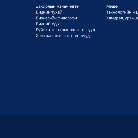
Захирлын мэндчилгээ
Мэдээ
Бидний тухай
Технологийн мэ
Бизнесийн философи
Хямдрал, урамш
Бидний түүх
Гүйцэтгэсэн томоохон төслүүд
Хамтран ажиллагч түншүүд