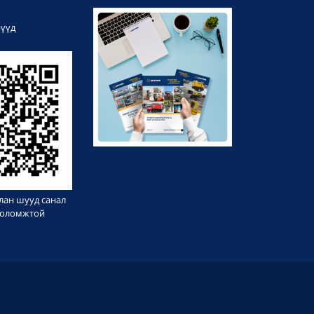
рүүд
лан шууд санал
 боломжтой