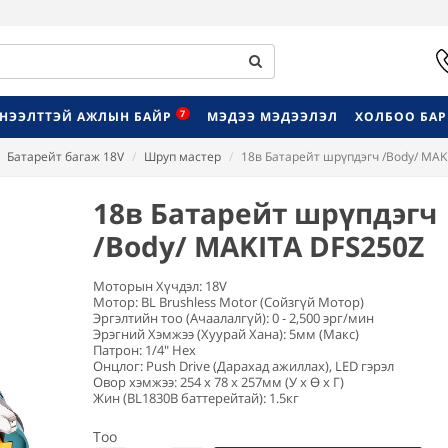
7
НЭЭЛТТЭЙ АЖЛЫН БАЙР
МЭДЭЭ МЭДЭЭЛЭЛ
ХОЛБОО БА
Батарейт багаж 18V
Шруп мастер
18в Батарейт шрүпдэгч /Body/ MAK
18в Батарейт шрүпдэгч
/Body/ MAKITA DFS250Z
Моторын Хүчдэл: 18V
Мотор: BL Brushless Motor (Сойзгүй Мотор)
Эргэлтийн тоо (Ачаалалгүй): 0 - 2,500 эрг/мин
Эрэгний Хэмжээ (Хуурай Хана): 5мм (Макс)
Патрон: 1/4" Hex
Онцлог: Push Drive (Дарахад ажиллах), LED гэрэл
Овор хэмжээ: 254 x 78 x 257мм (У x Ө x Г)
Жин (BL1830B баттерейтай): 1.5кг
Тоо