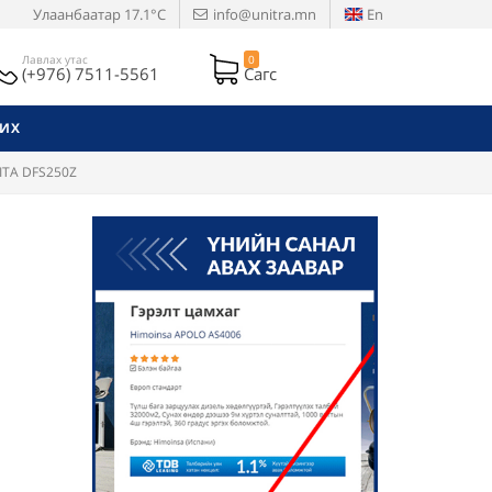
Улаанбаатар
17.1°C
info@unitra.mn
En
Лавлах утас
0
(+976) 7511-5561
Сагс
РИХ
ITA DFS250Z