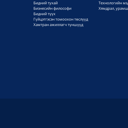
Бидний тухай
Технологийн мэ
Бизнесийн философи
Хямдрал, урамш
Бидний түүх
Гүйцэтгэсэн томоохон төслүүд
Хамтран ажиллагч түншүүд