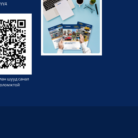
рүүд
лан шууд санал
 боломжтой