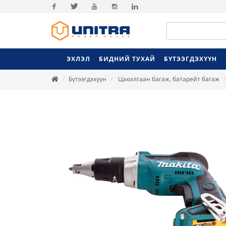
Facebook
Twitter
Youtube
Instagram
Linkedin
ЭХЛЭЛ
БИДНИЙ ТУХАЙ
БҮТЭЭГДЭХҮҮН
Бүтээгдэхүүн
Цахилгаан багаж, батарейт багаж