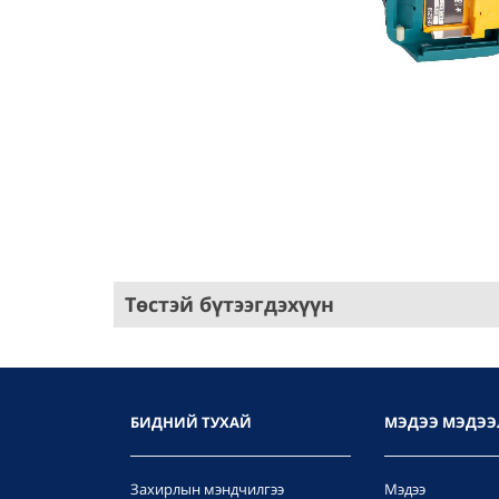
Төстэй бүтээгдэхүүн
БИДНИЙ ТУХАЙ
МЭДЭЭ МЭДЭЭ
Захирлын мэндчилгээ
Мэдээ