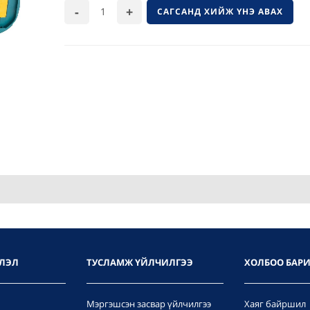
САГСАНД ХИЙЖ ҮНЭ АВАХ
ЛЭЛ
ТУСЛАМЖ ҮЙЛЧИЛГЭЭ
ХОЛБОО БАР
Мэргэшсэн засвар үйлчилгээ
Хаяг байршил