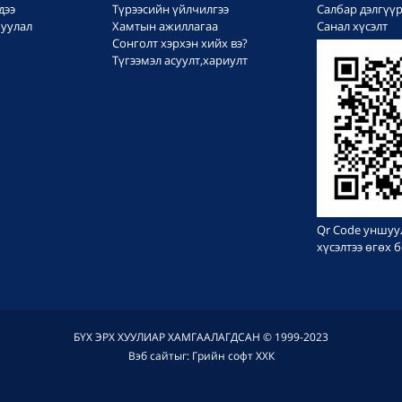
дээ
Түрээсийн үйлчилгээ
Салбар дэлгүү
уулал
Хамтын ажиллагаа
Санал хүсэлт
Сонголт хэрхэн хийх вэ?
Түгээмэл асуулт,хариулт
Qr Code уншуу
хүсэлтээ өгөх
БҮХ ЭРХ ХУУЛИАР ХАМГААЛАГДСАН © 1999-2023
Вэб сайт
ыг:
Грийн софт ХХК
Дуудлагын төв