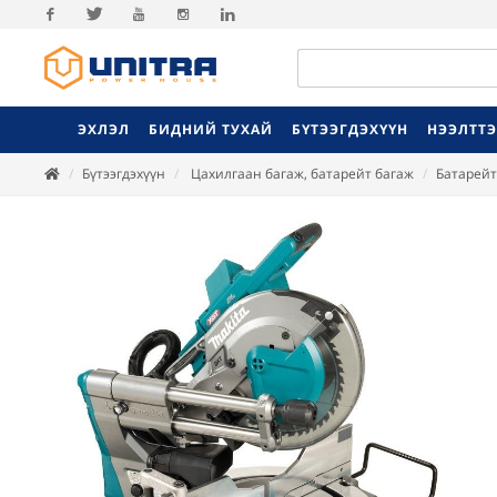
Facebook
Twitter
Youtube
Instagram
Linkedin
ЭХЛЭЛ
БИДНИЙ ТУХАЙ
БҮТЭЭГДЭХҮҮН
НЭЭЛТТ
Бүтээгдэхүүн
Цахилгаан багаж, батарейт багаж
Батарейт