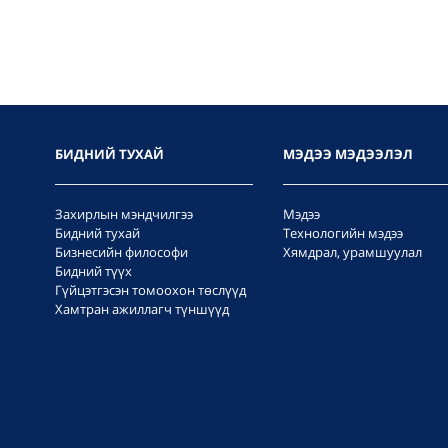
БИДНИЙ ТУХАЙ
МЭДЭЭ МЭДЭЭЛЭЛ
Захирлын мэндчилгээ
Мэдээ
Бидний тухай
Технологийн мэдээ
Бизнесийн философи
Хямдрал, урамшуулал
Бидний түүх
Гүйцэтгэсэн томоохон төслүүд
Хамтран ажиллагч түншүүд