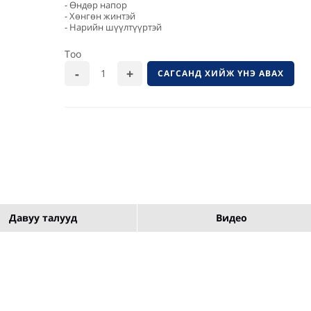
- Өндөр напор
- Хөнгөн жинтэй
- Нарийн шүүлтүүртэй
Тоо
САГСАНД ХИЙЖ ҮНЭ АВАХ
Давуу талууд
Видео