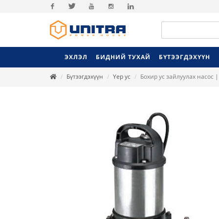
Facebook
Twitter
Youtube
Instagram
Linkedin
ЭХЛЭЛ
БИДНИЙ ТУХАЙ
БҮТЭЭГДЭХҮҮН
Бүтээгдэхүүн
Үер ус
Бохир ус зайлуулах насос |