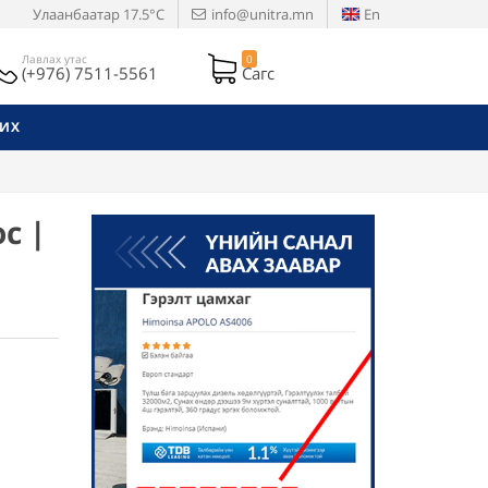
Улаанбаатар
17.5°C
info@unitra.mn
En
Лавлах утас
0
(+976) 7511-5561
Сагс
РИХ
с |