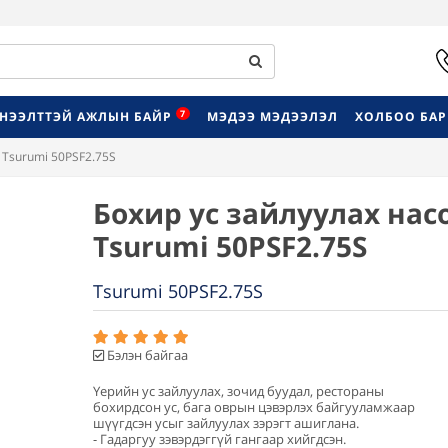
7
НЭЭЛТТЭЙ АЖЛЫН БАЙР
МЭДЭЭ МЭДЭЭЛЭЛ
ХОЛБОО БА
 Tsurumi 50PSF2.75S
Бохир ус зайлуулах насо
Tsurumi 50PSF2.75S
Tsurumi 50PSF2.75S
Бэлэн байгаа
Үерийн ус зайлуулах, зочид буудал, рестораны
бохирдсон ус, бага оврын цэвэрлэх байгууламжаар
шүүгдсэн усыг зайлуулах зэрэгт ашиглана.
- Гадаргуу зэвэрдэггүй гангаар хийгдсэн.