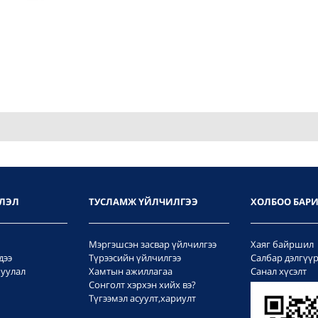
ЛЭЛ
ТУСЛАМЖ ҮЙЛЧИЛГЭЭ
ХОЛБОО БАР
Мэргэшсэн засвар үйлчилгээ
Хаяг байршил
дээ
Түрээсийн үйлчилгээ
Салбар дэлгүү
уулал
Хамтын ажиллагаа
Санал хүсэлт
Сонголт хэрхэн хийх вэ?
Түгээмэл асуулт,хариулт