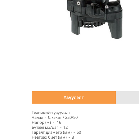
Үзүүлэлт
Техникийн үзүүлэлт
Чалал - 0.75квт / 220/50
Напор (м) - 16
Бүтээл м3/цаг - 12
Гаралт диаметр (мм) - 50
Нэвтрэх биет (мм) - 8