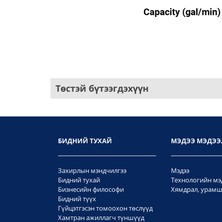
Төстэй бүтээгдэхүүн
БИДНИЙ ТУХАЙ
МЭДЭЭ МЭДЭЭ
Захирлын мэндчилгээ
Мэдээ
Бидний тухай
Технологийн мэ
Бизнесийн философи
Хямдрал, урамш
Бидний түүх
Гүйцэтгэсэн томоохон төслүүд
Хамтран ажиллагч түншүүд