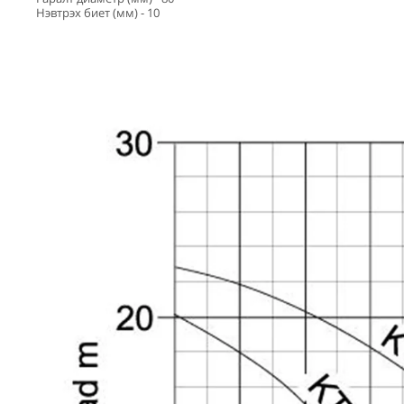
Нэвтрэх биет (мм) - 10