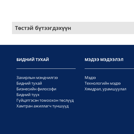
Төстэй бүтээгдэхүүн
БИДНИЙ ТУХАЙ
МЭДЭЭ МЭДЭЭЛЭЛ
Захирлын мэндчилгээ
Мэдээ
Бидний тухай
Технологийн мэдээ
Бизнесийн философи
Хямдрал, урамшуулал
Бидний түүх
Гүйцэтгэсэн томоохон төслүүд
Хамтран ажиллагч түншүүд