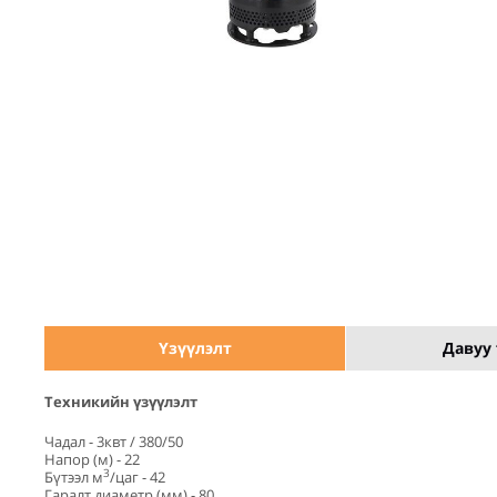
Үзүүлэлт
Давуу 
Техникийн үзүүлэлт
Чадал - 3квт / 380/50
Напор (м) - 22
3
Бүтээл м
/цаг - 42
Гаралт диаметр (мм) - 80