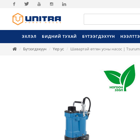
Facebook
Twitter
Youtube
Instagram
Linkedin
ЭХЛЭЛ
БИДНИЙ ТУХАЙ
БҮТЭЭГДЭХҮҮН
НЭЭЛТТ
Бүтээгдэхүүн
Үер ус
Шавартай өтгөн усны насос | Tsurum