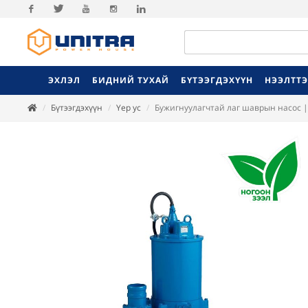
Facebook
Twitter
Youtube
Instagram
Linkedin
ЭХЛЭЛ
БИДНИЙ ТУХАЙ
БҮТЭЭГДЭХҮҮН
НЭЭЛТТ
Бүтээгдэхүүн
Үер ус
Бужигнуулагчтай лаг шаврын насос |