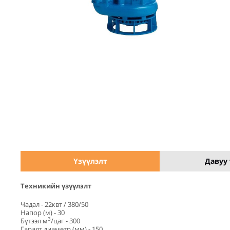
Үзүүлэлт
Давуу 
Техникийн үзүүлэлт
Чадал - 22квт / 380/50
Напор (м) - 30
3
Бүтээл м
/цаг - 300
Гаралт диаметр (мм) - 150