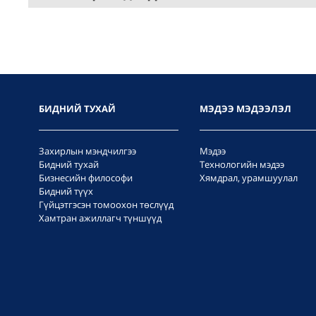
БИДНИЙ ТУХАЙ
МЭДЭЭ МЭДЭЭЛЭЛ
Захирлын мэндчилгээ
Мэдээ
Бидний тухай
Технологийн мэдээ
Бизнесийн философи
Хямдрал, урамшуулал
Бидний түүх
Гүйцэтгэсэн томоохон төслүүд
Хамтран ажиллагч түншүүд