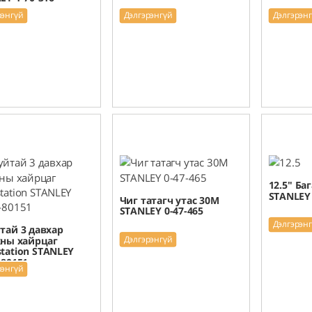
рэнгүй
Дэлгэрэнгүй
Дэлгэрэн
12.5" Ба
STANLEY 
Чиг татагч утас 30M
STANLEY 0-47-465
Дэлгэрэн
тай 3 давхар
Дэлгэрэнгүй
ны хайрцаг
tation STANLEY
-80151
рэнгүй