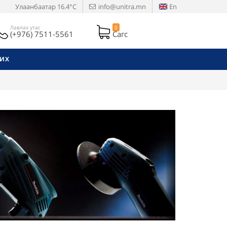
Улаанбаатар
16.4°C
info@unitra.mn
En
Лавлах утас
0
(+976) 7511-5561
Сагс
РИХ
Next