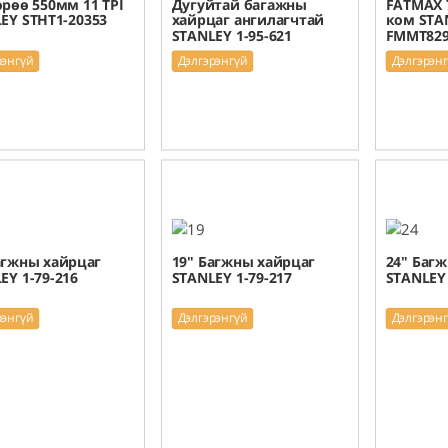
өрөө 550мм 11 TPI
Дугуйтай багажны
FATMAX 
EY STHT1-20353
хайрцаг ангилагчтай
ком STA
STANLEY 1-95-621
FMMT829
рэнгүй
Дэлгэрэнгүй
Дэлгэрэн
агжны хайрцаг
19" Багжны хайрцаг
24" Баг
EY 1-79-216
STANLEY 1-79-217
STANLEY 
рэнгүй
Дэлгэрэнгүй
Дэлгэрэн