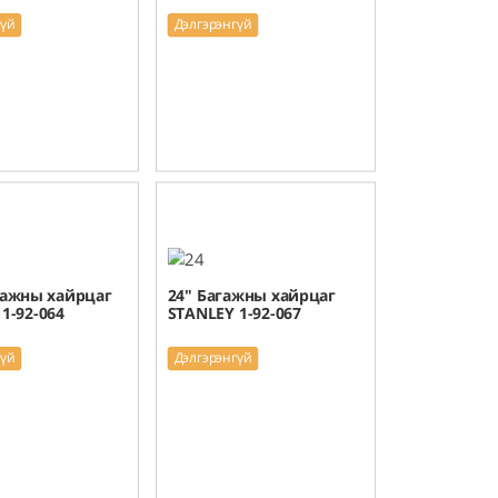
гүй
Дэлгэрэнгүй
гажны хайрцаг
24" Багажны хайрцаг
1-92-064
STANLEY 1-92-067
гүй
Дэлгэрэнгүй