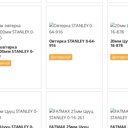
Овтерка STANLEY 0-64-
20мм Цү
916
16-878
 овтерка
00мм STANLEY 0-
0
Дэлгэрэнгүй
Дэлгэрэн
рэнгүй
Цүүц STANLEY 0-
FATMAX 25мм Цүүц
FATMAX 