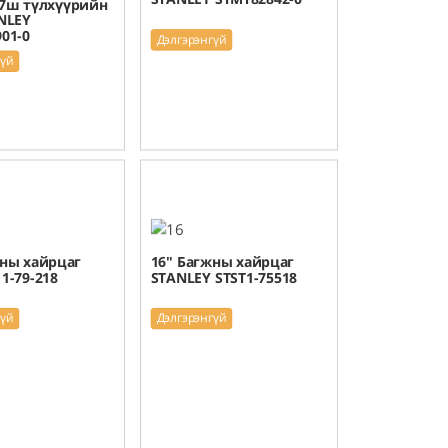
7ш түлхүүрийн
NLEY
01-0
Дэлгэрэнгүй
гүй
жны хайрцаг
16" Багжны хайрцаг
1-79-218
STANLEY STST1-75518
гүй
Дэлгэрэнгүй