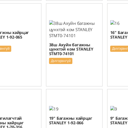
агжны хайрцаг
16" Баг
EY 1-92-065
STANLEY 
38ш Ахуйн багажны
рэнгүй
Дэлгэрэн
цүнхтэй ком STANLEY
STMT0-74101
Дэлгэрэнгүй
нгилагчтай
19" Багажны хайрцаг
9" Багаж
ны хайрцаг
STANLEY 1-92-066
STANLEY 
EY 1-70-316