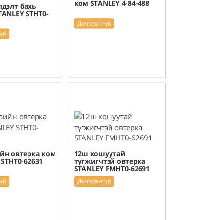
ком STANLEY 4-84-488
лдэлт бахь
TANLEY STHT0-
Дэлгэрэнгүй
гүй
йн овтерка ком
12ш хошуутай
 STHT0-62631
түгжигчтэй овтерка
STANLEY FMHT0-62691
гүй
Дэлгэрэнгүй