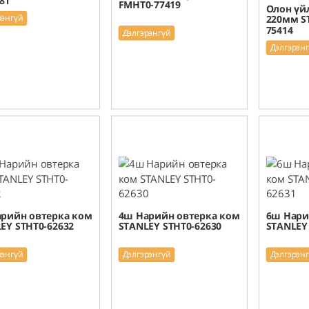
8T
FMHT0-77419
Олон үй
рэнгүй
220мм S
75414
Дэлгэрэнгүй
Дэлгэрэн
рийн овтерка ком
4ш Нарийн овтерка ком
6ш Нари
EY STHT0-62632
STANLEY STHT0-62630
STANLEY
рэнгүй
Дэлгэрэнгүй
Дэлгэрэн