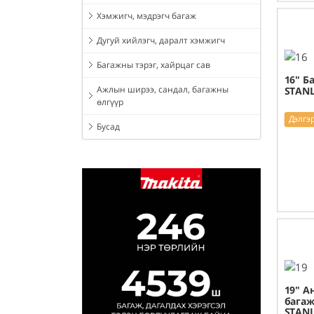
Хэмжигч, мэдрэгч багаж
Дугуй хийлэгч, даралт хэмжигч
Багажны тэрэг, хайрцаг сав
16" Б
Ажлын ширээ, сандал, багажны
STANL
өлгүүр
Дэлгэ
Бусад
19" А
багаж
STANL