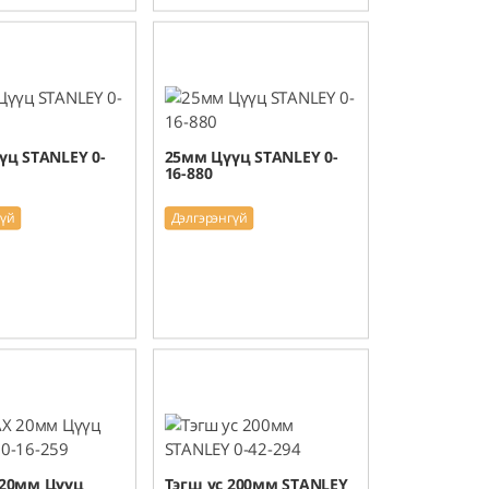
үц STANLEY 0-
25мм Цүүц STANLEY 0-
16-880
гүй
Дэлгэрэнгүй
20мм Цүүц
Тэгш ус 200мм STANLEY