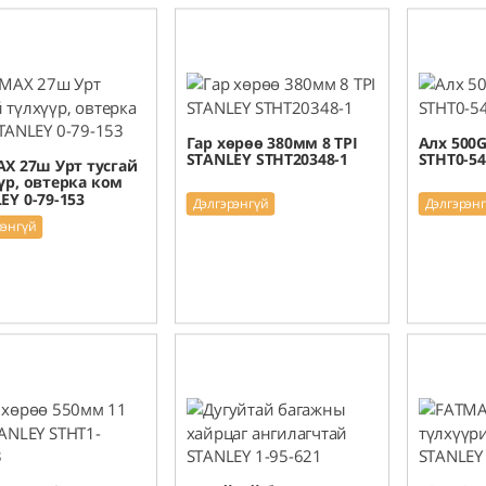
Гар хөрөө 380мм 8 TPI
Алх 500
STANLEY STHT20348-1
STHT0-54
X 27ш Урт тусгай
үр, овтерка ком
EY 0-79-153
Дэлгэрэнгүй
Дэлгэрэн
рэнгүй