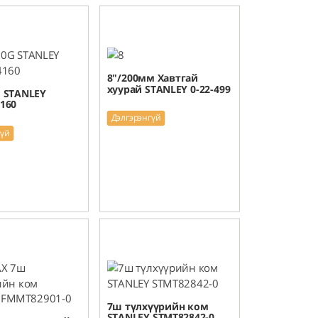
8"/200мм Хавтгай
хуурай STANLEY 0-22-499
G STANLEY
160
Дэлгэрэнгүй
гүй
7ш түлхүүрийн ком
STANLEY STMT82842-0