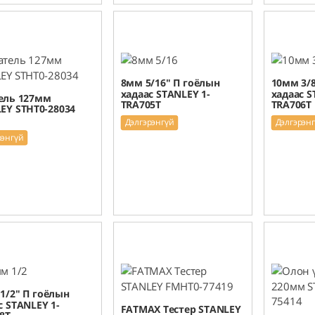
8мм 5/16" П гоёлын
10мм 3/8
хадаас STANLEY 1-
хадаас S
ель 127мм
TRA705T
TRA706T
EY STHT0-28034
Дэлгэрэнгүй
Дэлгэрэн
рэнгүй
1/2" П гоёлын
с STANLEY 1-
FATMAX Тестер STANLEY