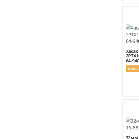
Хасах
2PTX1
64-94
Дэлгэ
32мм 