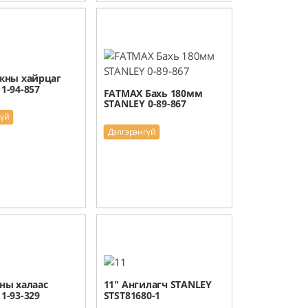
ажны хайрцаг
1-94-857
FATMAX Бахь 180мм
STANLEY 0-89-867
гүй
Дэлгэрэнгүй
ны халаас
11" Ангилагч STANLEY
1-93-329
STST81680-1