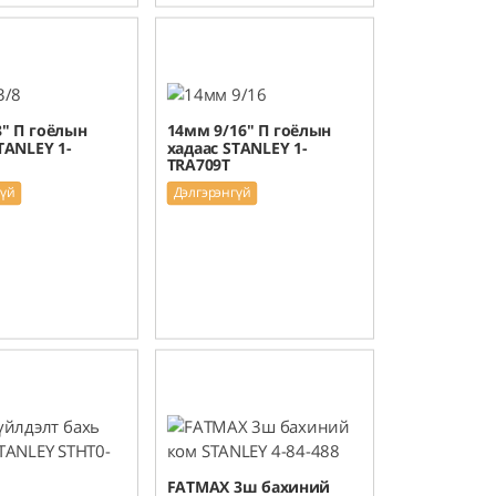
" П гоёлын
14мм 9/16" П гоёлын
TANLEY 1-
хадаас STANLEY 1-
TRA709T
гүй
Дэлгэрэнгүй
FATMAX 3ш бахиний