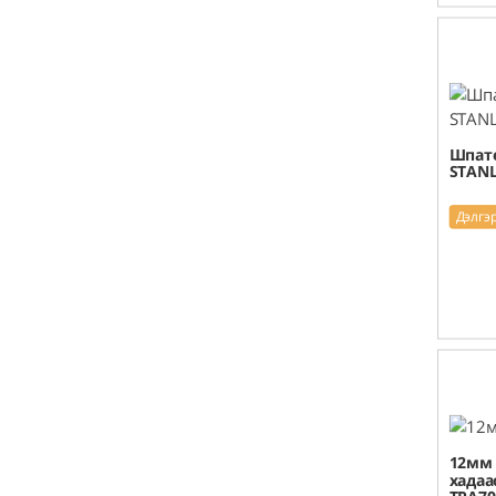
Шпат
STANL
Дэлгэ
12мм 
хадаа