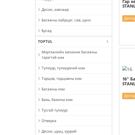
Гар х
STANL
Диски, хавчаар
Дэлгэ
Багажны хайрцаг, сав, цүнх
Бусад
TOPTUL
Мэргэжлийн механик багажны
тэрэгтэй ком
Түлхүүр, түлхүүрний ком
Торцов, торцовны ком
16" Б
STANL
Багажны ком
Дэлгэ
Бахь, бахины ком
Тусгай түлхүүр
Отверка
Диски, цүүц, хуурай