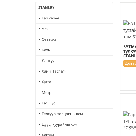
STANLEY
Гар хөрөө
Алх
Отверка
FATMA
Бахь
түлхү
STANL
Лантуу
Дэлгэ
Хайч, Таслагч
Хутга
Метр
Тэгш ус
Түлхүүр, торцовны ком
Цүүц, хуурайны ком
Харуул