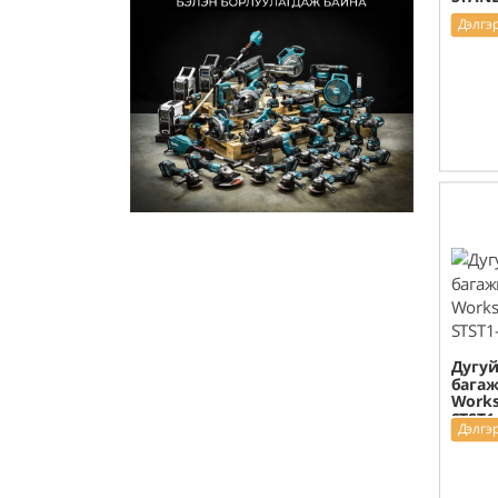
Дэлгэ
Дугуй
багаж
Works
STST1
Дэлгэ