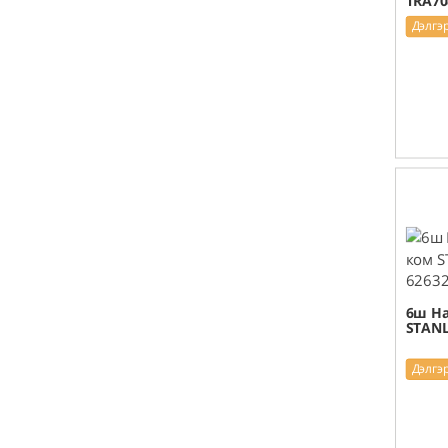
TRA70
Дэлгэ
6ш На
STANL
Дэлгэ