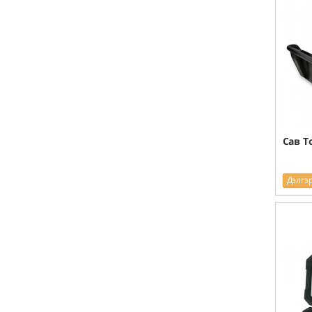
Сав T
Дэлгэ