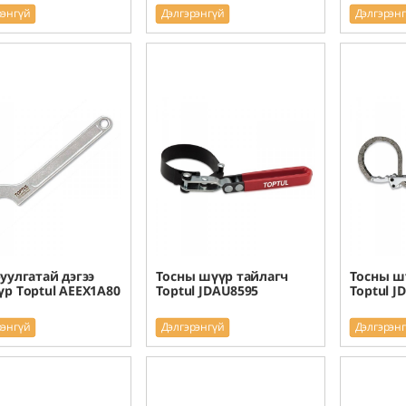
рэнгүй
Дэлгэрэнгүй
Дэлгэрэн
уулгатай дэгээ
Тосны шүүр тайлагч
Тосны ш
үр Toptul AEEX1A80
Toptul JDAU8595
Toptul J
рэнгүй
Дэлгэрэнгүй
Дэлгэрэн