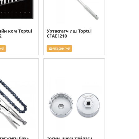
ийн ком Toptul
Уртасгагч иш Toptul
2
CFAE1210
гүй
Дэлгэрэнгүй
түгжигч бахь
Тосны шүүр тайлагч