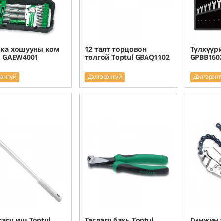
рка хошууны ком
12 талт торцовон
Түлхүүр
l GAEW4001
толгой Toptul GBAQ1102
GPBB160
рэнгүй
Дэлгэрэнгүй
Дэлгэрэн
гагч иш Toptul
Таслагч бахь Toptul
Гинжин 