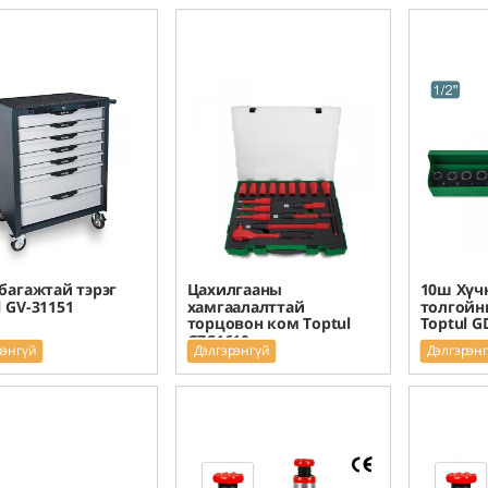
багажтай тэрэг
Цахилгааны
10ш Хүч
l GV-31151
хамгаалалттай
толгойны
торцовон ком Toptul
Toptul G
GZC1610
рэнгүй
Дэлгэрэнгүй
Дэлгэрэн