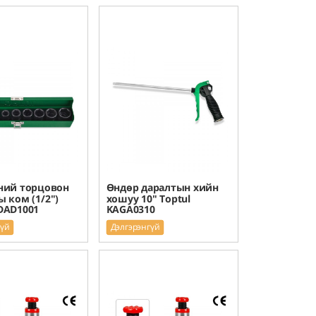
ний торцовон
Өндөр даралтын хийн
 ком (1/2")
хошуу 10" Toptul
DAD1001
KAGA0310
гүй
Дэлгэрэнгүй