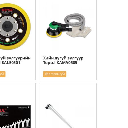
гуй зүлгүүрийн
Хийн дугуй зүлгүүр
l KALE0501
Toptul KAMA0505
гүй
Дэлгэрэнгүй