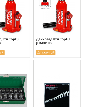
 3тн Toptul
Данхраад 8тн Toptul
3
JHAB0108
гүй
Дэлгэрэнгүй