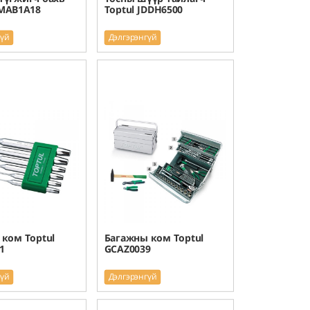
DMAB1A18
Toptul JDDH6500
гүй
Дэлгэрэнгүй
 ком Toptul
Багажны ком Toptul
1
GCAZ0039
гүй
Дэлгэрэнгүй