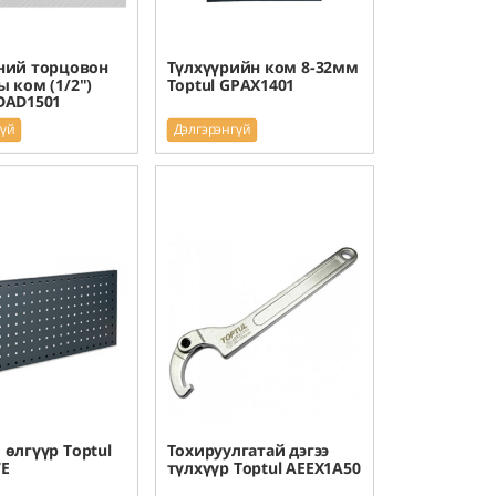
ний торцовон
Түлхүүрийн ком 8-32мм
 ком (1/2")
Toptul GPAX1401
DAD1501
гүй
Дэлгэрэнгүй
өлгүүр Toptul
Тохируулгатай дэгээ
7E
түлхүүр Toptul AEEX1A50