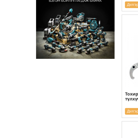
Дэлгэ
Тохир
түлхү
Дэлгэ