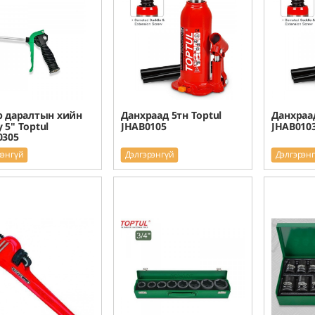
 даралтын хийн
Данхраад 5тн Toptul
Данхраад
 5" Toptul
JHAB0105
JHAB010
0305
рэнгүй
Дэлгэрэнгүй
Дэлгэрэн