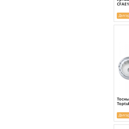
CFAE1
Дэлгэ
Тосны
Toptu
Дэлгэ