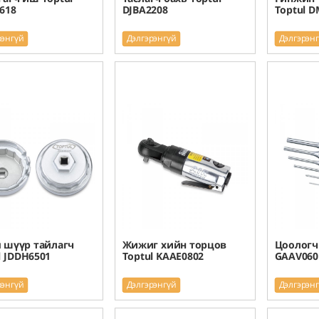
618
DJBA2208
Toptul 
рэнгүй
Дэлгэрэнгүй
Дэлгэрэн
 шүүр тайлагч
Жижиг хийн торцов
Цоологч
l JDDH6501
Toptul KAAE0802
GAAV060
рэнгүй
Дэлгэрэнгүй
Дэлгэрэн