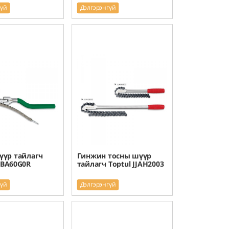
гүй
Дэлгэрэнгүй
үүр тайлагч
Гинжин тосны шүүр
DBA60G0R
тайлагч Toptul JJAH2003
гүй
Дэлгэрэнгүй