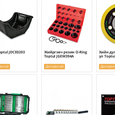
optul JDCE0203
Жийргэвч резин O-Ring
Хийн ду
Toptul JGEW394A
ул Toptu
рэнгүй
Дэлгэрэнгүй
Дэлгэрэн