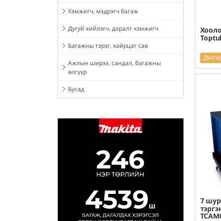
Хэмжигч, мэдрэгч багаж
Дугуй хийлэгч, даралт хэмжигч
Хооло
Toptu
Багажны тэрэг, хайрцаг сав
Дэлгэ
Ажлын ширээ, сандал, багажны
өлгүүр
Бусад
7 шур
тэргэ
TCAM