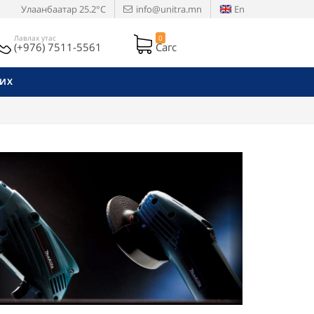
Улаанбаатар
25.2°C
info@unitra.mn
En
Лавлах утас
0
(+976) 7511-5561
Сагс
РИХ
Next