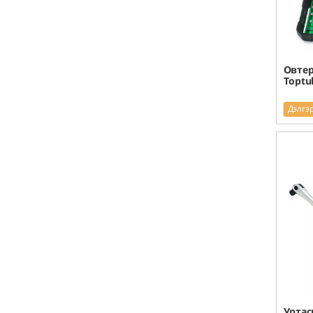
Овте
Toptu
Дэлгэ
Уртас