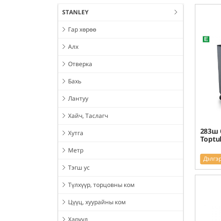
STANLEY
Гар хөрөө
Алх
Отверка
Бахь
Лантуу
Хайч, Таслагч
283ш 
Хутга
Toptu
Метр
Дэлгэ
Тэгш ус
Түлхүүр, торцовны ком
Цүүц, хуурайны ком
Харуул