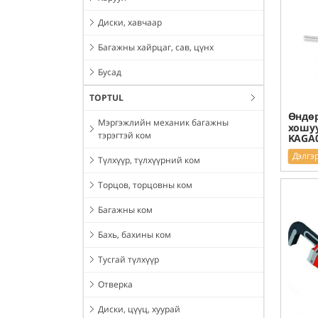
Диски, хавчаар
Багажны хайрцаг, сав, цүнх
Бусад
TOPTUL
Өндөр
Мэргэжлийн механик багажны
хошуу
тэрэгтэй ком
KAGA
Дэлгэ
Түлхүүр, түлхүүрний ком
Торцов, торцовны ком
Багажны ком
Бахь, бахины ком
Тусгай түлхүүр
Отверка
Диски, цүүц, хуурай