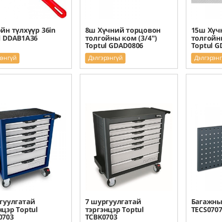
йн түлхүүр 36in
8ш Хүчний торцовон
15ш Хүч
l DDAB1A36
толгойны ком (3/4")
толгойны
Toptul GDAD0806
Toptul G
рэнгүй
Дэлгэрэнгүй
Дэлгэрэн
гуулгатай
7 шургуулгатай
Багажны 
нцэр Toptul
тэргэнцэр Toptul
TECS070
0703
TCBK0703