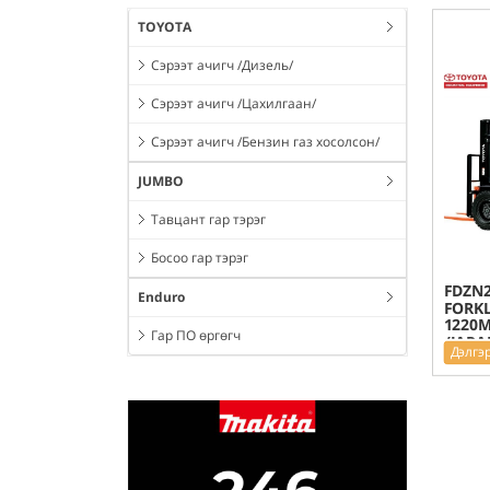
TOYOTA
Сэрээт ачигч /Дизель/
Сэрээт ачигч /Цахилгаан/
Сэрээт ачигч /Бензин газ хосолсон/
JUMBO
Тавцант гар тэрэг
Босоо гар тэрэг
FDZN2
Enduro
FORKL
1220M
Гар ПО өргөгч
/JAPA
Дэлгэ