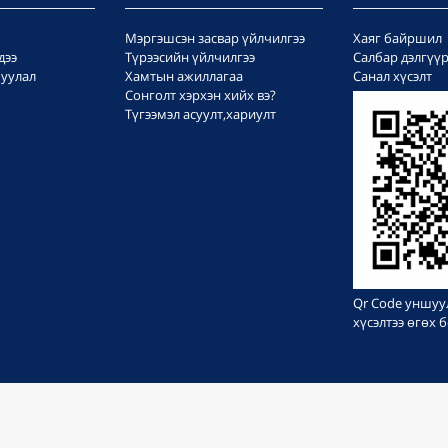
Мэргэшсэн засвар үйлчилгээ
Хаяг байршил
дээ
Түрээсийн үйлчилгээ
Салбар дэлгүү
уулал
Хамтын ажиллагаа
Санал хүсэлт
Сонголт хэрхэн хийх вэ?
Түгээмэл асуулт,хариулт
Qr Code уншуу
хүсэлтээ өгөх
БҮХ ЭРХ ХУУЛИАР ХАМГААЛАГДСАН © 1999-2023
Вэб сайт
ыг:
Грийн софт ХХК