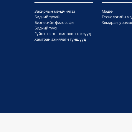
Захирлын мэндчилгээ
Мэдээ
Бидний тухай
Технологийн мэ
Бизнесийн философи
Хямдрал, урамш
Бидний түүх
Гүйцэтгэсэн томоохон төслүүд
Хамтран ажиллагч түншүүд