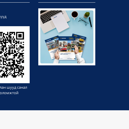
рүүд
лан шууд санал
 боломжтой