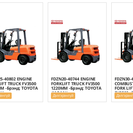
5-40802 ENGINE
FDZN20-40744 ENGINE
FDZN30-
IFT TRUCK FV3500
FORKLIFT TRUCK FV3500
COMBUST
M -Брэнд: TOYOTA
1220MM -Брэнд: TOYOTA
FORK LI
N/
/JAPAN/
FV3500 -
рэнгүй
Дэлгэрэнгүй
Дэлгэрэн
/JAPAN/