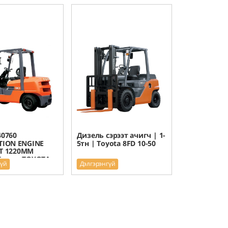
40760
Дизель сэрээт ачигч | 1-
ION ENGINE
5тн | Toyota 8FD 10-50
FT 1220MM
Брэнд: TOYOTA
гүй
Дэлгэрэнгүй