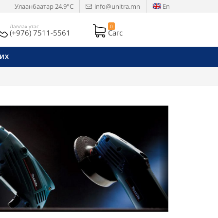
Улаанбаатар
24.9°C
info@unitra.mn
En
Лавлах утас
0
(+976) 7511-5561
Сагс
РИХ
Next