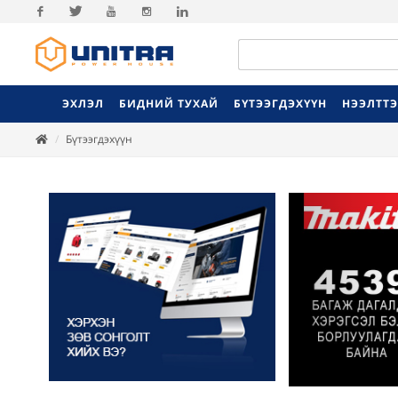
Facebook
Twitter
Youtube
Instagram
Linkedin
ЭХЛЭЛ
БИДНИЙ ТУХАЙ
БҮТЭЭГДЭХҮҮН
НЭЭЛТТ
Бүтээгдэхүүн
Previ