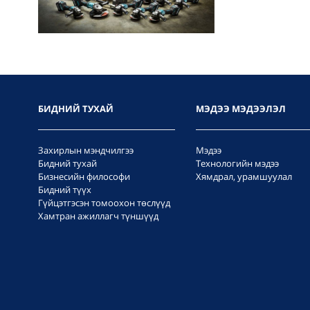
БИДНИЙ ТУХАЙ
МЭДЭЭ МЭДЭЭЛЭЛ
Захирлын мэндчилгээ
Мэдээ
Бидний тухай
Технологийн мэдээ
Бизнесийн философи
Хямдрал, урамшуулал
Бидний түүх
Гүйцэтгэсэн томоохон төслүүд
Хамтран ажиллагч түншүүд