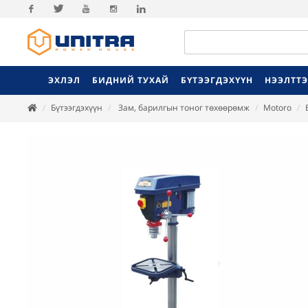
Facebook
Twitter
Youtube
Instagram
Linkedin
ЭХЛЭЛ
БИДНИЙ ТУХАЙ
БҮТЭЭГДЭХҮҮН
НЭЭЛТТ
Бүтээгдэхүүн
Зам, барилгын тоног төхөөрөмж
Motoro