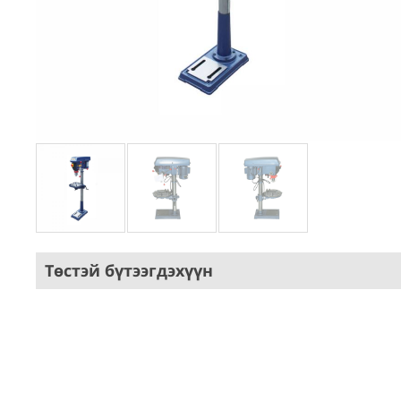
Төстэй бүтээгдэхүүн