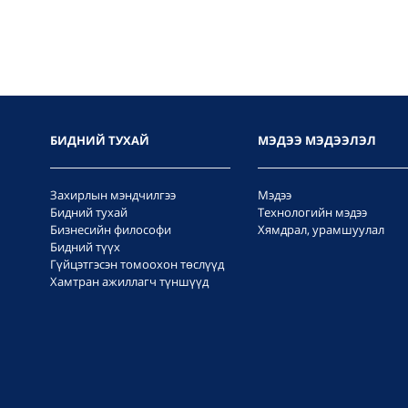
БИДНИЙ ТУХАЙ
МЭДЭЭ МЭДЭЭЛЭЛ
Захирлын мэндчилгээ
Мэдээ
Бидний тухай
Технологийн мэдээ
Бизнесийн философи
Хямдрал, урамшуулал
Бидний түүх
Гүйцэтгэсэн томоохон төслүүд
Хамтран ажиллагч түншүүд