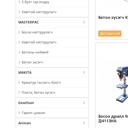
2 булт гар индүү
Хавтгай нягтруулагч
Бетон зүсэгч K
MASTERPAC
Босоо нягтруулагч
Дэлгэрэнгүй
Хавтгай нягтруулагч
Бетоны нийвий
Бетон зүсэгч
MAKITA
Арматур таслагч, боогч
Плита, бетон зүсэгч
Gewilson
Гэрэлт цамхаг
Босоо дрилл 
ZJ4113HA
Airman