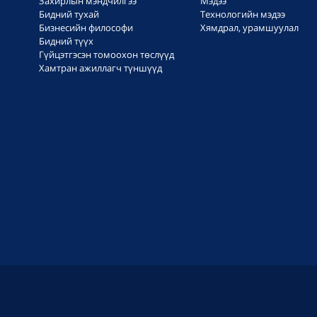
Захирлын мэндчилгээ
Мэдээ
Бидний тухай
Технологийн мэдээ
Бизнесийн философи
Хямдрал, урамшуулал
Бидний түүх
Гүйцэтгэсэн томоохон төслүүд
Хамтран ажиллагч түншүүд