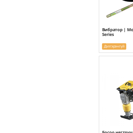
Вибратор | Mo
Series
Дэлгэрэнгүй
Босоо нягтруу