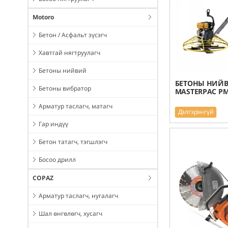
Motoro
Бетон / Асфальт зүсэгч
Хавтгай нягтруулагч
Бетоны нийвий
БЕТОНЫ НИЙ
Бетоны вибратор
MASTERPAC P
Арматур таслагч, матагч
Дэлгэрэнгүй
Гар индүү
Бетон татагч, тэгшлэгч
Босоо дрилл
COPAZ
Арматур таслагч, нугалагч
Шал өнгөлөгч, хусагч