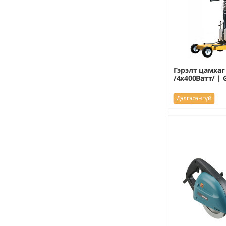
Гэрэлт цамхаг
/4x400Ватт/ |
Дэлгэрэнгүй