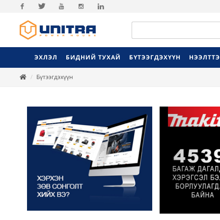
Facebook
Twitter
Youtube
Instagram
Linkedin
ЭХЛЭЛ
БИДНИЙ ТУХАЙ
БҮТЭЭГДЭХҮҮН
НЭЭЛТТ
Бүтээгдэхүүн
Previ