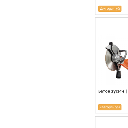
Дэлгэрэнгүй
Бетон зүсэгч |
Дэлгэрэнгүй