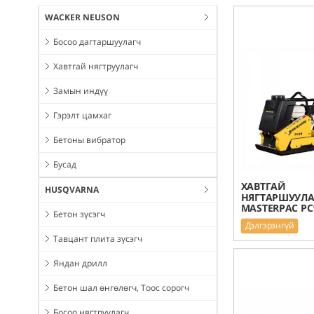
WACKER NEUSON
Босоо дагтаршуулагч
Хавтгай нягтруулагч
Замын индүү
Гэрэлт цамхаг
Бетоны вибратор
Бусад
ХАВТГАЙ
HUSQVARNA
НЯГТАРШУУЛА
MASTERPAC PC
Бетон зүсэгч
Дэлгэрэнгүй
Тавцант плита зүсэгч
Яндан дрилл
Бетон шал өнгөлөгч, Тоос сорогч
Босоо нягтруулагч