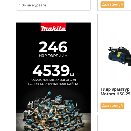
Дэлгэрэнгүй
Хийн нураагч
Гидр арматур 
Motoro HSC-25
Дэлгэрэнгүй