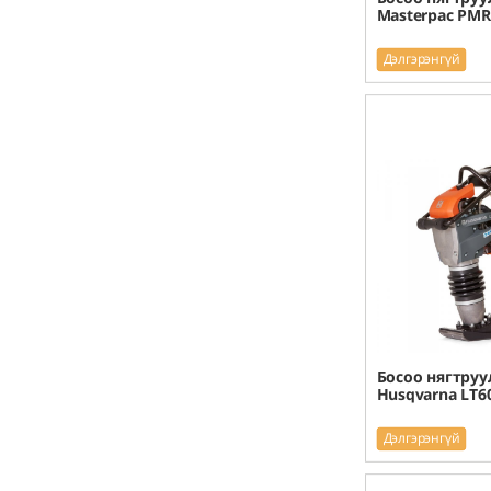
Masterpac PM
Дэлгэрэнгүй
Босоо нягтруу
Husqvarna LT6
Дэлгэрэнгүй