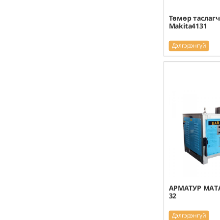
Төмөр таслагч
Makita4131
Дэлгэрэнгүй
АРМАТУР МАТА
32
Дэлгэрэнгүй