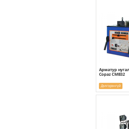
Арматур нугал
Copaz CMB32
Дэлгэрэнгүй