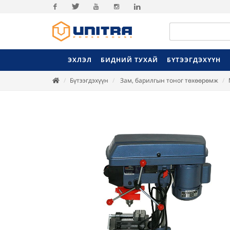
Facebook
Twitter
Youtube
Instagram
Linkedin
ЭХЛЭЛ
БИДНИЙ ТУХАЙ
БҮТЭЭГДЭХҮҮН
Бүтээгдэхүүн
Зам, барилгын тоног төхөөрөмж