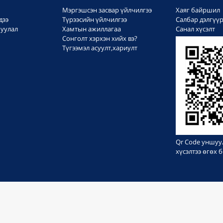
Мэргэшсэн засвар үйлчилгээ
Хаяг байршил
дээ
Түрээсийн үйлчилгээ
Салбар дэлгүү
уулал
Хамтын ажиллагаа
Санал хүсэлт
Сонголт хэрхэн хийх вэ?
Түгээмэл асуулт,хариулт
Qr Code уншуу
хүсэлтээ өгөх
БҮХ ЭРХ ХУУЛИАР ХАМГААЛАГДСАН © 1999-2023
Вэб сайт
ыг:
Грийн софт ХХК