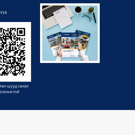
рүүд
лан шууд санал
 боломжтой