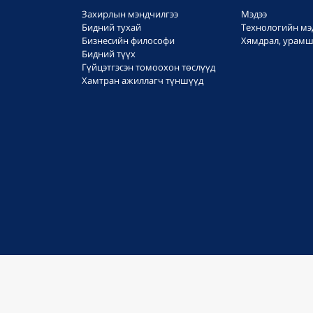
Захирлын мэндчилгээ
Мэдээ
Бидний тухай
Технологийн мэ
Бизнесийн философи
Хямдрал, урамш
Бидний түүх
Гүйцэтгэсэн томоохон төслүүд
Хамтран ажиллагч түншүүд