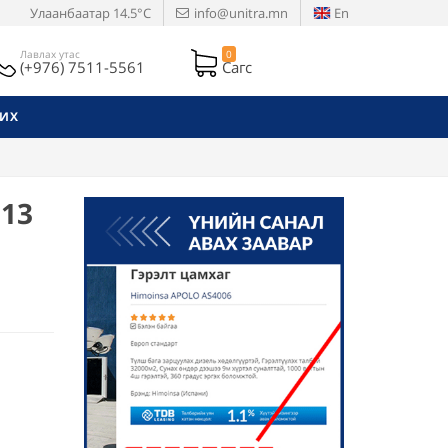
Улаанбаатар
14.5°C
info@unitra.mn
En
Лавлах утас
0
(+976) 7511-5561
Сагс
РИХ
113