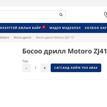
7
НЭЭЛТТЭЙ АЖЛЫН БАЙР
МЭДЭЭ МЭДЭЭЛЭЛ
ХОЛБОО БА
Motoro
Босоо дрилл
Босоо дрилл Motoro ZJ4113
Босоо дрилл Motoro ZJ4
Тоо
САГСАНД ХИЙЖ ҮНЭ АВАХ