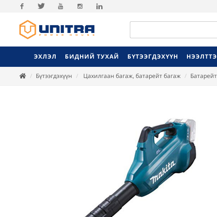
Facebook
Twitter
Youtube
Instagram
Linkedin
ЭХЛЭЛ
БИДНИЙ ТУХАЙ
БҮТЭЭГДЭХҮҮН
НЭЭЛТТ
Бүтээгдэхүүн
Цахилгаан багаж, батарейт багаж
Батарейт