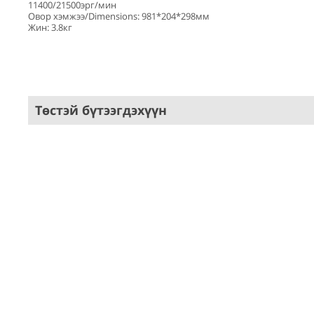
11400/21500эрг/мин
Овор хэмжээ/Dimensions: 981*204*298мм
Жин: 3.8кг
Төстэй бүтээгдэхүүн