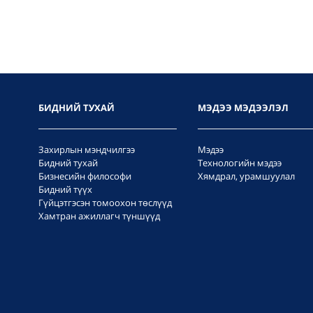
БИДНИЙ ТУХАЙ
МЭДЭЭ МЭДЭЭЛЭЛ
Захирлын мэндчилгээ
Мэдээ
Бидний тухай
Технологийн мэдээ
Бизнесийн философи
Хямдрал, урамшуулал
Бидний түүх
Гүйцэтгэсэн томоохон төслүүд
Хамтран ажиллагч түншүүд