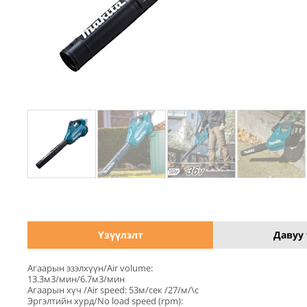
Үзүүлэлт
Давуу 
Агаарын эзэлхүүн/Air volume:
13.3м3/мин/6.7м3/мин
Агаарын хүч /Air speed: 53м/сек /27/м/\с
Эргэлтийн хурд/No load speed (rpm):